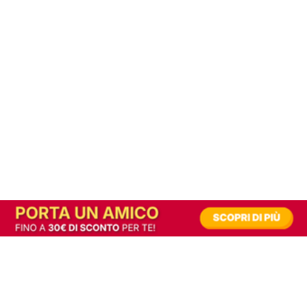
In alternativa, prova la versione digitale!
|
Abbonati
Contribuisci a mantenere questo sito gratuito
Riusciamo a fornire informazione gratuita grazie alla pubblicità erogata dai nostri
partner.
Accettando i consensi richiesti permetti ai nostri partner di creare un'esperienza