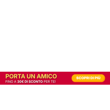
In alternativa, prova la versione digitale!
|
Abbonati
Contribuisci a mantenere questo sito gratuito
Riusciamo a fornire informazione gratuita grazie alla pubblicità erogata dai nostri
partner.
Accettando i consensi richiesti permetti ai nostri partner di creare un'esperienza