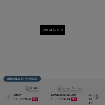
LEGGI ALTRO
EDICOLA SAN PAOLO
GBABY
FAMIGLIA CRISTIANA
GBABY DIGITA
❮
❯
€ 34,80
€ 21,90
€ 104,00
€ 83,00
ABBONAMEN
37%
20%
€ 16,99