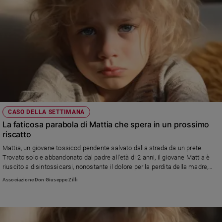
CASO DELLA SETTIMANA
La faticosa parabola di Mattia che spera in un prossimo
riscatto
Mattia, un giovane tossicodipendente salvato dalla strada da un prete.
Trovato solo e abbandonato dal padre all'età di 2 anni, il giovane Mattia è
riuscito a disintossicarsi, nonostante il dolore per la perdita della madre,
morta a soli 52 anni. Così adesso, Mattia vive con 320 euro e un debito di
Associazione Don Giuseppe Zilli
6200 avendo perso più occasioni di lavoro per mancanza di un mezzo di
trasporto. Ma Mattia, non perde mai la speranza