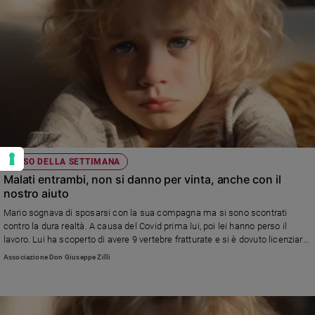
CASO DELLA SETTIMANA
Malati entrambi, non si danno per vinta, anche con il
nostro aiuto
Mario sognava di sposarsi con la sua compagna ma si sono scontrati
contro la dura realtà. A causa del Covid prima lui, poi lei hanno perso il
lavoro. Lui ha scoperto di avere 9 vertebre fratturate e si è dovuto licenziare
dal lavoro di magazziniere. Anche la sua compagna è stata male, operata
Associazione Don Giuseppe Zilli
alla cistifellea e al Pancreas. Adesso vivono con 480 euro al mese
rischiando di perdere la casa, ma non si danno per vinta