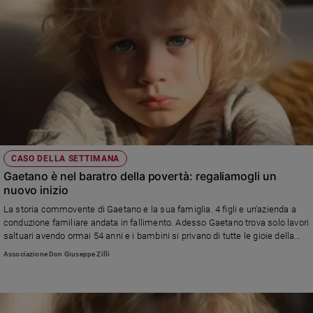
CASO DELLA SETTIMANA
Gaetano è nel baratro della povertà: regaliamogli un
nuovo inizio
La storia commovente di Gaetano e la sua famiglia. 4 figli e un'azienda a
conduzione familiare andata in fallimento. Adesso Gaetano trova solo lavori
saltuari avendo ormai 54 anni e i bambini si privano di tutte le gioie della
loro età.. Da soli non ce la fanno e vivere in estrema povertà
Associazione Don Giuseppe Zilli