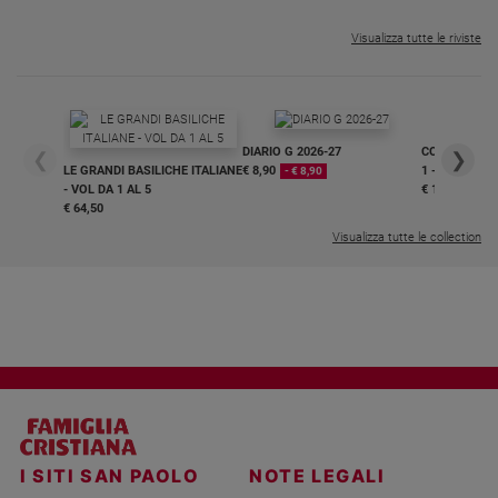
Visualizza tutte le riviste
DIARIO G 2026-27
COLLANA ARS
❮
❯
LE GRANDI BASILICHE ITALIANE
€ 8,90
1 - 2
- € 8,90
- VOL DA 1 AL 5
€ 18,50
€ 64,50
Visualizza tutte le collection
I SITI SAN PAOLO
NOTE LEGALI