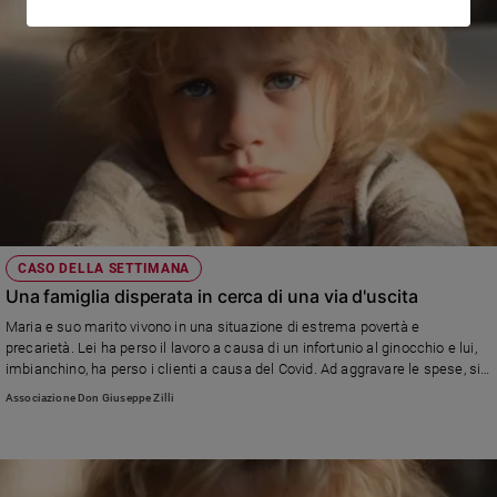
CASO DELLA SETTIMANA
Una famiglia disperata in cerca di una via d'uscita
Maria e suo marito vivono in una situazione di estrema povertà e
precarietà. Lei ha perso il lavoro a causa di un infortunio al ginocchio e lui,
imbianchino, ha perso i clienti a causa del Covid. Ad aggravare le spese, si
aggiunge la malattia celebrale del figlio, infortunatosi anni fa, che gli causa
Associazione Don Giuseppe Zilli
attacchi di panico e gli impedisce di avere un lavoro stabile. Rischiano di
perdere la casa perché non riescono a pagare il mutuo..