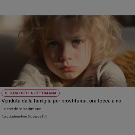
Ambiente
e
Creato
Volontariato
Diritti
Aziende
di
valore
Caso
della
settimana
Migranti
Diversità
IL CASO DELLA SETTIMANA
e
Venduta dalla famiglia per prostituirsi, ora tocca a noi
inclusione
Il caso della settimana
Costume
Associazione Don Giuseppe Zilli
Cultura
e
spettacoli