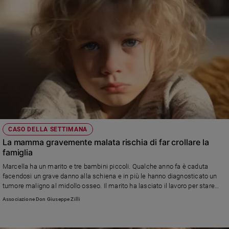
CASO DELLA SETTIMANA
La mamma gravemente malata rischia di far crollare la
famiglia
Marcella ha un marito e tre bambini piccoli. Qualche anno fa è caduta
facendosi un grave danno alla schiena e in più le hanno diagnosticato un
tumore maligno al midollo osseo. Il marito ha lasciato il lavoro per stare
con lei e i figli ma adesso non hanno più soldi per le cure mediche e
Associazione Don Giuseppe Zilli
nemmeno per il riscaldamento. I bambini piangono in silenzio mentre
guardano la madre soffrire..