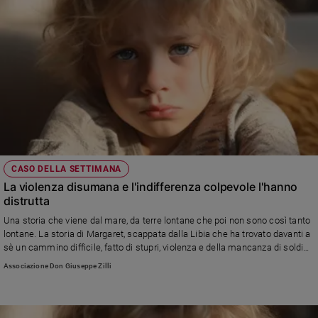
CASO DELLA SETTIMANA
La violenza disumana e l'indifferenza colpevole l'hanno
distrutta
Una storia che viene dal mare, da terre lontane che poi non sono così tanto
lontane. La storia di Margaret, scappata dalla Libia che ha trovato davanti a
sè un cammino difficile, fatto di stupri, violenza e della mancanza di soldi
per curare la salute del figlio di 2 anni. Diamo un aiuto a Margaret per
Associazione Don Giuseppe Zilli
donarle di nuovo dignità