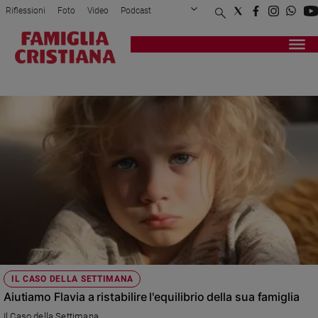
Riflessioni
Foto
Video
Podcast
Privacy Policy
Chi siamo
Contatti
Pubblicità
Attualità
Registrati
Redazione
Italia
CASO DELLA SETTIMANA
Cronaca
Politica
Mondo
Economia
Legalità
e
giustizia
Sport
Interviste
Papa
IL CASO DELLA SETTIMANA
Papa
Aiutiamo Flavia a ristabilire l'equilibrio della sua famiglia
Il Caso della Settimana