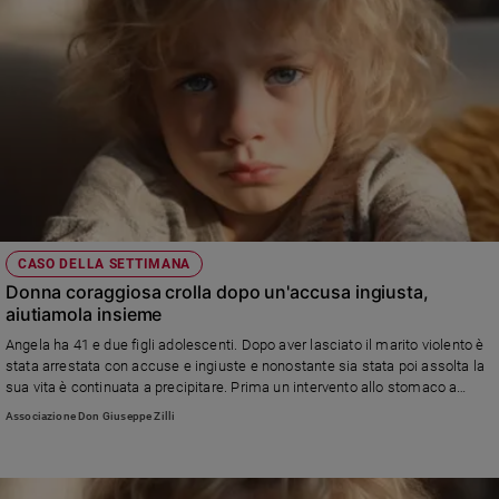
CASO DELLA SETTIMANA
Donna coraggiosa crolla dopo un'accusa ingiusta,
aiutiamola insieme
Angela ha 41 e due figli adolescenti. Dopo aver lasciato il marito violento è
stata arrestata con accuse e ingiuste e nonostante sia stata poi assolta la
sua vita è continuata a precipitare. Prima un intervento allo stomaco a
causa dell'obesità, poi la perdita del lavoro e adesso la preoccupazione di
Associazione Don Giuseppe Zilli
lasciare i figli da soli. Angela è forte, ma noi possiamo aiutarla