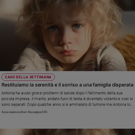
CASO DELLA SETTIMANA
Restituiamo la serenità e il sorriso a una famiglia disperata
Antonia ha avuto grossi problemi di salute dopo il fallimento della sua
piccola impresa. Il marito, andato fuori di testa è diventato violento e così si
sono separati. Dopo qualche anno si è ammalato di tumore ma Antonia lo
ha curato fino alla fine. La figlia di 10 anni a causa dello stress per la
Associazione Don Giuseppe Zilli
separazione ha avuto la paralisi di Bell alla parte destra del viso ma anche
se adesso è quasi guarita, Antonia non riesce a sostenere le spese
mediche con il lavoro da domestica.