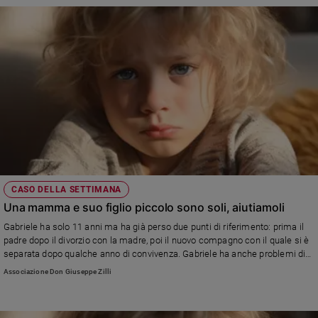
Sanremo
2026
Cinema,
Tv
e
streaming
Libri
Musica
Arte
Famiglia
CASO DELLA SETTIMANA
ed
Una mamma e suo figlio piccolo sono soli, aiutiamoli
educazione
Gabriele ha solo 11 anni ma ha già perso due punti di riferimento: prima il
Genitori
padre dopo il divorzio con la madre, poi il nuovo compagno con il quale si è
e
separata dopo qualche anno di convivenza. Gabriele ha anche problemi di
figli
apprendimento e ha bisogno di essere seguito. La mamma lavora in una
Associazione Don Giuseppe Zilli
Nonni
RSA ma il suo stipendio non basta nè a coprire gli psicologi del figlio nè i
farmaci che deve assumere dopo l'intervento ai reni.. Entrambi hanno
Coppia
bisogno di aiuto
Scuola