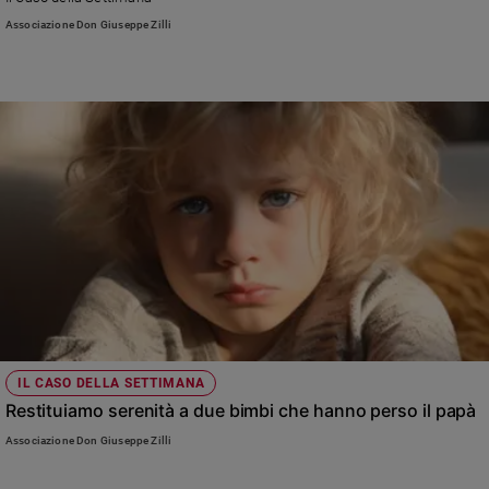
Chiesa
Associazione Don Giuseppe Zilli
Chiesa
Fede
e
spiritualità
Santi
Devozione
e
fede
Parola
del
giorno
Santo
del
giorno
IL CASO DELLA SETTIMANA
Restituiamo serenità a due bimbi che hanno perso il papà
Società
Associazione Don Giuseppe Zilli
e
valori