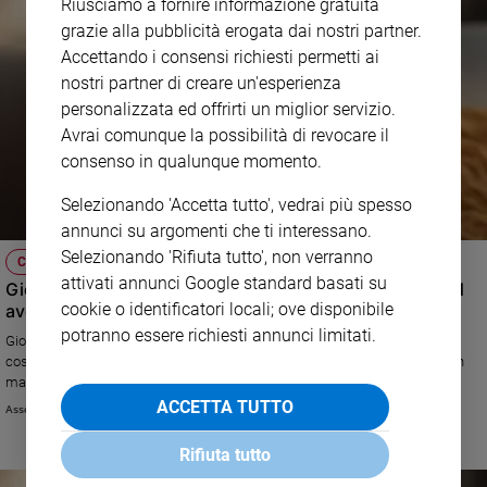
Riusciamo a fornire informazione gratuita
grazie alla pubblicità erogata dai nostri partner.
Accettando i consensi richiesti permetti ai
nostri partner di creare un'esperienza
personalizzata ed offrirti un miglior servizio.
Avrai comunque la possibilità di revocare il
consenso in qualunque momento.
Selezionando 'Accetta tutto', vedrai più spesso
annunci su argomenti che ti interessano.
Selezionando 'Rifiuta tutto', non verranno
CASO DELLA SETTIMANA
attivati annunci Google standard basati su
Giorgia si è sempre donata agli altri: ora è lei, povera, ad
cookie o identificatori locali; ove disponibile
avere bisogno
potranno essere richiesti annunci limitati.
Giorgia è una donna sempre stata altruista e dedita al prossimo con
costanti azioni di volontariato. Adesso, a 65 anni, ha una figlia a carico, un
marito senza lavoro e tanti debiti da pagare. Ha perso il lavoro e non sa
come pagare gli arretrati di 5mila euro per tenere la piccola casa in cui
ACCETTA TUTTO
Associazione Don Giuseppe Zilli
vivono, così le suore della comunità hanno chiesto aiuto per lei!
Rifiuta tutto