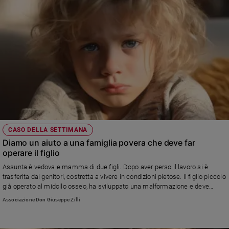
CASO DELLA SETTIMANA
Diamo un aiuto a una famiglia povera che deve far
operare il figlio
Assunta è vedova e mamma di due figli. Dopo aver perso il lavoro si è
trasferita dai genitori, costretta a vivere in condizioni pietose. Il figlio piccolo
già operato al midollo osseo, ha sviluppato una malformazione e deve
tornare sotto i ferri. Le cure mediche può riceverle a Bologna ma la famiglia,
Associazione Don Giuseppe Zilli
vivendo al Sud, non sa dove trovare i soldi. Così Assunta è caduta in
depressione perché non riesce ad aiutare il figlio