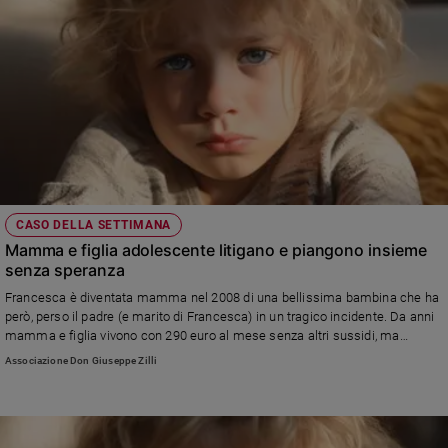
CASO DELLA SETTIMANA
Mamma e figlia adolescente litigano e piangono insieme
senza speranza
Francesca è diventata mamma nel 2008 di una bellissima bambina che ha
però, perso il padre (e marito di Francesca) in un tragico incidente. Da anni
mamma e figlia vivono con 290 euro al mese senza altri sussidi, ma
adesso la bambina è un'adolescente di 14 anni che ha bisogno dei suoi
Associazione Don Giuseppe Zilli
spazi. Nonostante i tanti litigi e crisi adolescenziali, Francesca e sua figlia
provano comunque a rimanere unite, ma hanno bisogno di aiuto...