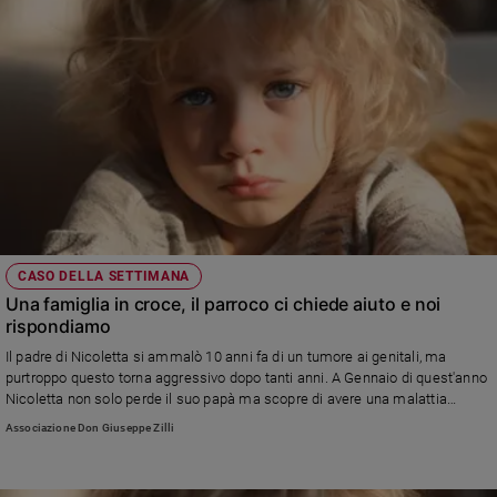
Policy
Chi
siamo
Contatti
Pubblicità
CASO DELLA SETTIMANA
Registrati
Una famiglia in croce, il parroco ci chiede aiuto e noi
rispondiamo
Redazione
Il padre di Nicoletta si ammalò 10 anni fa di un tumore ai genitali, ma
purtroppo questo torna aggressivo dopo tanti anni. A Gennaio di quest'anno
Nicoletta non solo perde il suo papà ma scopre di avere una malattia
Social
degenerativa alle gambe. Così, sola con sua mamma e la pensione di
Associazione Don Giuseppe Zilli
invalidità non riesce a pagare le spese e cure mediche e chiede aiuto alla
parrocchia.