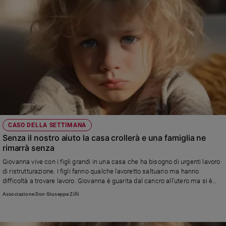
e
giovani
Adolescenza
Bioetica
Vai
Riflessioni
CASO DELLA SETTIMANA
Senza il nostro aiuto la casa crollerà e una famiglia ne
Foto
rimarrà senza
Giovanna vive con i figli grandi in una casa che ha bisogno di urgenti lavoro
Video
di ristrutturazione. I figli fanno qualche lavoretto saltuario ma hanno
difficoltà a trovare lavoro. Giovanna è guarita dal cancro all'utero ma si è
ammalata di un tumore al midollo osseo e nonostante la paura non perde
Associazione Don Giuseppe Zilli
Podcast
le speranze..
Privacy