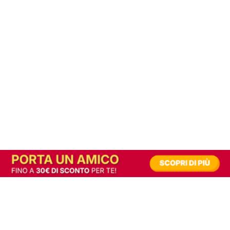
In alternativa, prova la versione digitale!
|
Abbonati
Contribuisci a mantenere questo sito gratuito
Riusciamo a fornire informazione gratuita grazie alla pubblicità erogata dai nostri
partner.
Accettando i consensi richiesti permetti ai nostri partner di creare un'esperienza