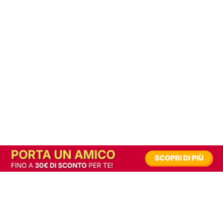
In alternativa, prova la versione digitale!
|
Abbonati
Contribuisci a mantenere questo sito gratuito
Riusciamo a fornire informazione gratuita grazie alla pubblicità erogata dai nostri
partner.
Accettando i consensi richiesti permetti ai nostri partner di creare un'esperienza