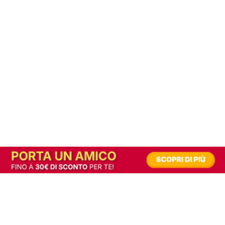
In alternativa, prova la versione digitale!
|
Abbonati
Contribuisci a mantenere questo sito gratuito
Riusciamo a fornire informazione gratuita grazie alla pubblicità erogata dai nostri
partner.
Accettando i consensi richiesti permetti ai nostri partner di creare un'esperienza