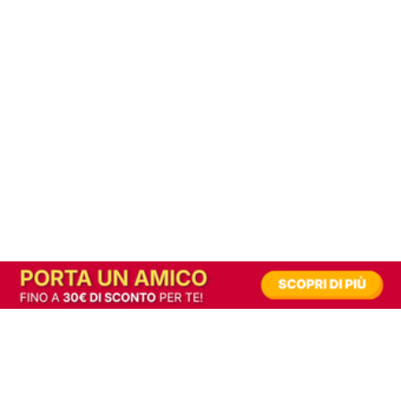
In alternativa, prova la versione digitale!
|
Abbonati
Contribuisci a mantenere questo sito gratuito
Riusciamo a fornire informazione gratuita grazie alla pubblicità erogata dai nostri
partner.
Accettando i consensi richiesti permetti ai nostri partner di creare un'esperienza