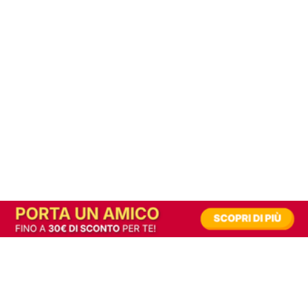
In alternativa, prova la versione digitale!
|
Abbonati
Contribuisci a mantenere questo sito gratuito
Riusciamo a fornire informazione gratuita grazie alla pubblicità erogata dai nostri
partner.
Accettando i consensi richiesti permetti ai nostri partner di creare un'esperienza