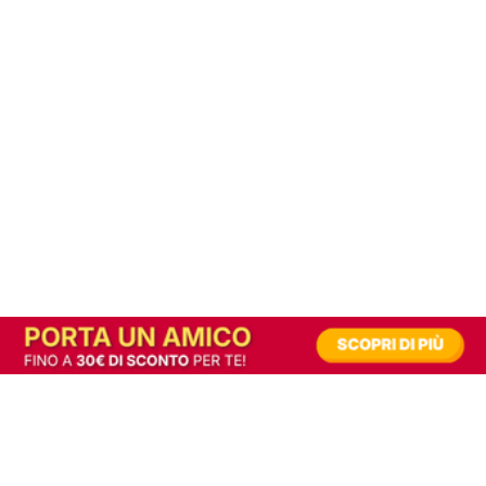
In alternativa, prova la versione digitale!
|
Abbonati
Contribuisci a mantenere questo sito gratuito
Riusciamo a fornire informazione gratuita grazie alla pubblicità erogata dai nostri
partner.
Accettando i consensi richiesti permetti ai nostri partner di creare un'esperienza