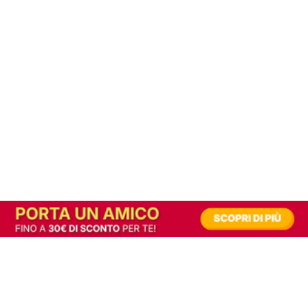
In alternativa, prova la versione digitale!
|
Abbonati
Contribuisci a mantenere questo sito gratuito
Riusciamo a fornire informazione gratuita grazie alla pubblicità erogata dai nostri
partner.
Accettando i consensi richiesti permetti ai nostri partner di creare un'esperienza