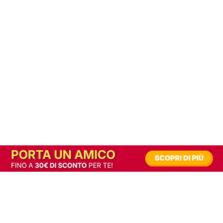
In alternativa, prova la versione digitale!
|
Abbonati
Contribuisci a mantenere questo sito gratuito
Riusciamo a fornire informazione gratuita grazie alla pubblicità erogata dai nostri
partner.
Accettando i consensi richiesti permetti ai nostri partner di creare un'esperienza