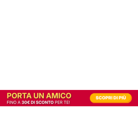
In alternativa, prova la versione digitale!
|
Abbonati
Contribuisci a mantenere questo sito gratuito
Riusciamo a fornire informazione gratuita grazie alla pubblicità erogata dai nostri
partner.
Accettando i consensi richiesti permetti ai nostri partner di creare un'esperienza