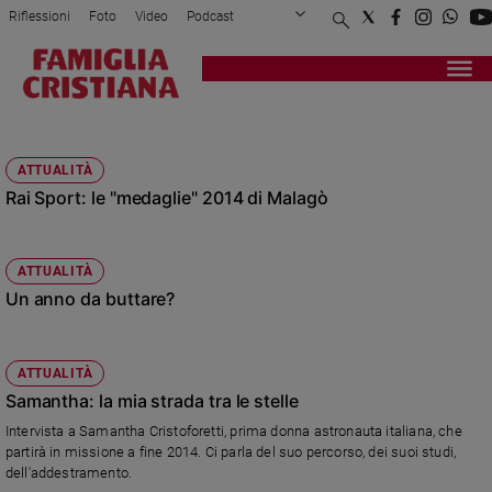
Riflessioni
Foto
Video
Podcast
Privacy Policy
Chi siamo
Contatti
Pubblicità
Attualità
Registrati
Redazione
Italia
2014
Cronaca
ATTUALITÀ
Politica
Rai Sport: le "medaglie" 2014 di Malagò
Mondo
Economia
Legalità
ATTUALITÀ
e
Un anno da buttare?
giustizia
Sport
Interviste
ATTUALITÀ
Samantha: la mia strada tra le stelle
Papa
Intervista a Samantha Cristoforetti, prima donna astronauta italiana, che
Papa
partirà in missione a fine 2014. Ci parla del suo percorso, dei suoi studi,
dell'addestramento.