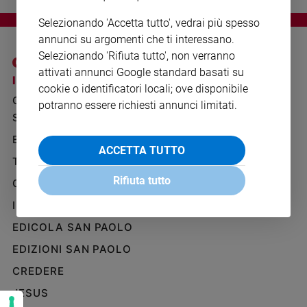
Ambiente
Selezionando 'Accetta tutto', vedrai più spesso
e
Creato
annunci su argomenti che ti interessano.
Selezionando 'Rifiuta tutto', non verranno
Volontariato
attivati annunci Google standard basati su
Diritti
I SITI SAN PAOLO
NOTE LEGALI
cookie o identificatori locali; ove disponibile
Aziende
GRUPPO EDITORIALE
PRIVACY POLICY
potranno essere richiesti annunci limitati.
di
SAN PAOLO
valore
INFORMATIVA
Caso
BENESSERE
WHISTLEBLOWING
ACCETTA TUTTO
della
SOCIAL
TELENOVA
settimana
Rifiuta tutto
GAZZETTA D'ALBA
Migranti
Diversità
IL GIORNALINO
e
EDICOLA SAN PAOLO
inclusione
EDIZIONI SAN PAOLO
Costume
CREDERE
Cultura
e
JESUS
spettacoli