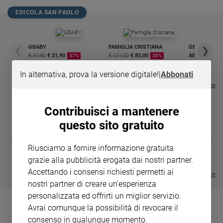
Chiesa
EDICOLA SAN PAOLO
Chiesa
Fede
e
GBABY
FAMIGLIA CRISTIANA
GBABY DIGITA
❮
❯
spiritualità
€ 34,80
€ 21,90
€ 104,00
€ 83,00
ABBONAMEN
37%
20%
€ 16,99
Santi
In alternativa, prova la versione digitale!
|
Abbonati
Devozione
Visualizza tutte le riviste
e
fede
Contribuisci a mantenere
Parola
questo sito gratuito
del
DIARIO G 2026-27
COLLANA ARS
❮
❯
giorno
LE GRANDI BASILICHE ITALIANE
€ 8,90
1 - 2
- € 8,90
Riusciamo a fornire informazione gratuita
Santo
- VOL DA 1 AL 5
€ 18,50
grazie alla pubblicità erogata dai nostri partner.
€ 64,50
del
Accettando i consensi richiesti permetti ai
giorno
Visualizza tutte le collection
nostri partner di creare un'esperienza
personalizzata ed offrirti un miglior servizio.
Società
e
Avrai comunque la possibilità di revocare il
valori
consenso in qualunque momento.