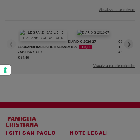
Visualizza tutte le riviste
DIARIO G 2026-27
COLLANA ARS
❮
❯
LE GRANDI BASILICHE ITALIANE
€ 8,90
1 - 2
- € 8,90
- VOL DA 1 AL 5
€ 18,50
€ 64,50
Visualizza tutte le collection
I SITI SAN PAOLO
NOTE LEGALI