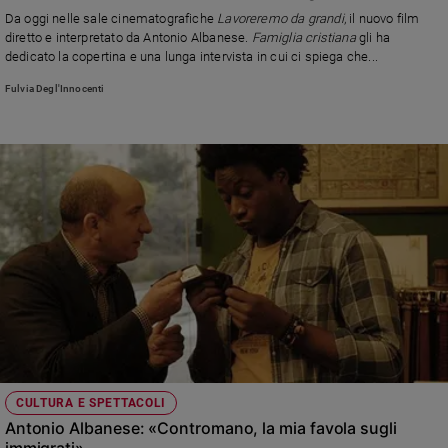
Chiesa
Da oggi nelle sale cinematografiche
Lavoreremo da grandi
, il nuovo film
Chiesa
diretto e interpretato da Antonio Albanese.
Famiglia cristiana
gli ha
dedicato la copertina e una lunga intervista in cui ci spiega che...
Fede
Fulvia Degl'Innocenti
e
spiritualità
Santi
Devozione
e
fede
Parola
del
giorno
Santo
del
giorno
Società
CULTURA E SPETTACOLI
e
Antonio Albanese: «Contromano, la mia favola sugli
valori
immigrati»