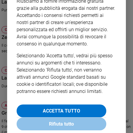
Riusciamo a fornire informazione gratuita
La storia siamo noi
e
grazie alla pubblicità erogata dai nostri partner.
Puntata dedicata ad Antonio Albanese e ai suoi personaggi
giovani
Accettando i consensi richiesti permetti ai
Adolescenza
nostri partner di creare un'esperienza
Bioetica
personalizzata ed offrirti un miglior servizio.
CULTURA E SPETTACOLI
Avrai comunque la possibilità di revocare il
Zelig nel segno di Albanese
consenso in qualunque momento.
Il comico, da oggi al cinema con Qualunquemente, è ospite d'onore nella
Vai
seconda puntata di Zelig
Selezionando 'Accetta tutto', vedrai più spesso
annunci su argomenti che ti interessano.
Selezionando 'Rifiuta tutto', non verranno
CULTURA E SPETTACOLI
Riflessioni
attivati annunci Google standard basati su
La lingua del santo
cookie o identificatori locali; ove disponibile
Foto
Due mondi crontrapposti nella vita di due amici
potranno essere richiesti annunci limitati.
Video
ATTUALITÀ
ACCETTA TUTTO
Grock, magie a Imperia
Podcast
Il festival intitolato al celebre clown svizzero animerà la città ligure dal 2 al
Rifiuta tutto
9 ottobre. Un ricco e divertente calendario di eventi, per grandi e piccini, con
Privacy
il meglio del settore.