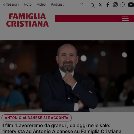
Riflessioni
Foto
Video
Podcast
Privacy Policy
Chi siamo
Contatti
Pubblicità
Attualità
Registrati
Redazione
Italia
ANTONIO ALBANESE
Cronaca
Politica
Mondo
Economia
Legalità
e
giustizia
Sport
Interviste
Papa
ANTONIO ALBANESE SI RACCONTA
Papa
Il film "Lavoreremo da grandi", da oggi nelle sale:
l'intervista ad Antonio Albanese su Famiglia Cristiana