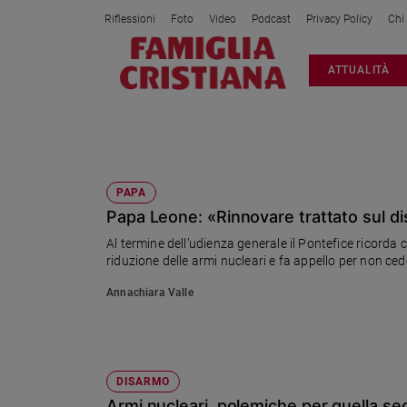
Riflessioni
Foto
Video
Podcast
Privacy Policy
Chi
Attualità
ATTUALITÀ
Italia
Cronaca
Politica
ARMI NUCLEARI
Mondo
Economia
PAPA
Papa Leone: «Rinnovare trattato sul d
Legalità
e
Al termine dell’udienza generale il Pontefice ricorda 
giustizia
riduzione delle armi nucleari e fa appello per non ced
Sport
Annachiara Valle
Interviste
Papa
Papa
DISARMO
Armi nucleari, polemiche per quella sedia