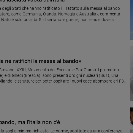
degli Stati che hanno ratificato il Trattato sulla messa al bando
ervatore, come Germania, Olanda, Norvegia e Australia», commenta
ato è solo un alibi. Si disertano le guerre, non le aule dove si
lia ne ratifichi la messa al bando»
Giovanni XXIII, Movimento dei Focolari e Pax Chirsti. I promotori
e) e di Ghedi (Brescia), sono presenti ordigni nucleari (B61), una
liando le strutture per poter ospitare i nuovi cacciabombardieri F35,
ado di trasportare nuovi ordigni atomici ancora più potenti»
ando, ma l’Italia non c’è
si, la soglia minima richiesta. Le norme, adottate da una conferenza