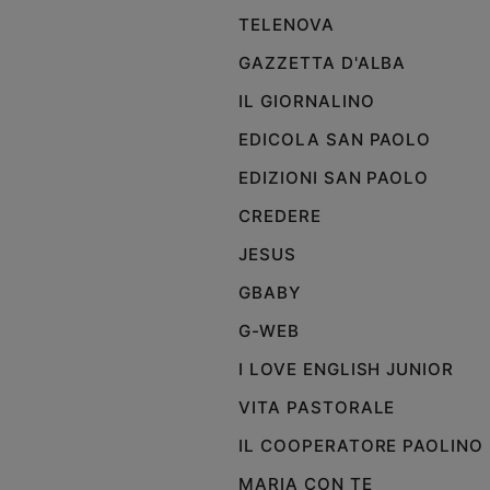
TELENOVA
Policy
GAZZETTA D'ALBA
Chi
IL GIORNALINO
siamo
EDICOLA SAN PAOLO
EDIZIONI SAN PAOLO
Contatti
CREDERE
Pubblicità
JESUS
GBABY
Registrati
G-WEB
Redazione
I LOVE ENGLISH JUNIOR
VITA PASTORALE
Social
IL COOPERATORE PAOLINO
MARIA CON TE