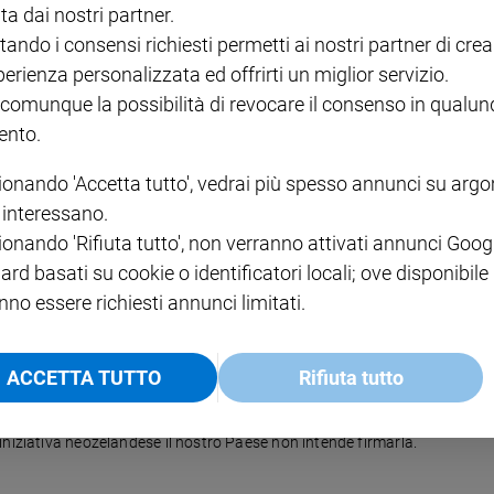
ta dai nostri partner.
nato Sacco, di Pax Christi.
tando i consensi richiesti permetti ai nostri partner di crea
perienza personalizzata ed offrirti un miglior servizio.
 comunque la possibilità di revocare il consenso in qualu
nto.
rmi?”
ionando 'Accetta tutto', vedrai più spesso annunci su arg
cosiddetta “Iniziativa Umanitaria” per chiederne la messa al bando. Vi ha
i interessano.
ionando 'Rifiuta tutto', non verranno attivati annunci Goog
ard basati su cookie o identificatori locali; ove disponibile
nno essere richiesti annunci limitati.
ACCETTA TUTTO
Rifiuta tutto
re»
ce ministro degli Esteri con delega all’Onu. «Cerchiamo di spingere in direzione
iniziativa neozelandese il nostro Paese non intende firmarla.