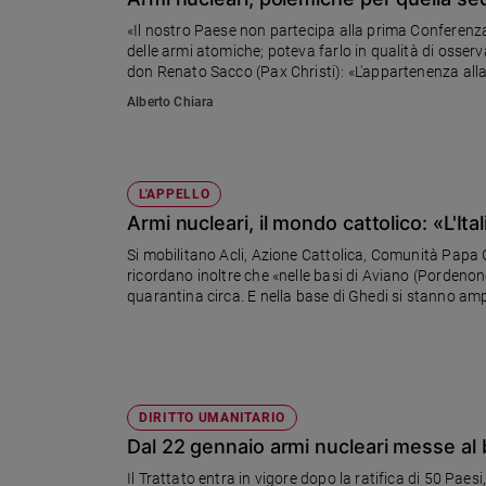
Chiesa
«Il nostro Paese non partecipa alla prima Conferenza 
Chiesa
delle armi atomiche; poteva farlo in qualità di oss
don Renato Sacco (Pax Christi): «L'appartenenza alla N
Fede
costruisce la pace»
Alberto Chiara
e
spiritualità
Santi
Devozione
L'APPELLO
e
Armi nucleari, il mondo cattolico: «L'Ita
fede
Si mobilitano Acli, Azione Cattolica, Comunità Papa 
Parola
ricordano inoltre che «nelle basi di Aviano (Pordenon
del
quarantina circa. E nella base di Ghedi si stanno amp
giorno
ognuno dal costo di almeno 155 milioni di euro, in gr
Santo
del
giorno
DIRITTO UMANITARIO
Società
Dal 22 gennaio armi nucleari messe al b
e
valori
Il Trattato entra in vigore dopo la ratifica di 50 Pae