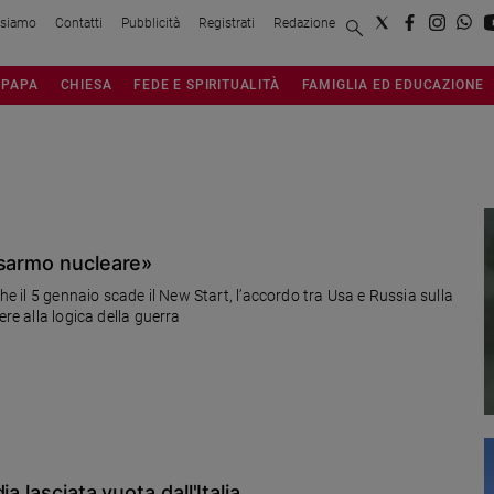
 siamo
Contatti
Pubblicità
Registrati
Redazione
PAPA
CHIESA
FEDE E SPIRITUALITÀ
FAMIGLIA ED EDUCAZIONE
isarmo nucleare»
che il 5 gennaio scade il New Start, l’accordo tra Usa e Russia sulla
ere alla logica della guerra
 lasciata vuota dall'Italia