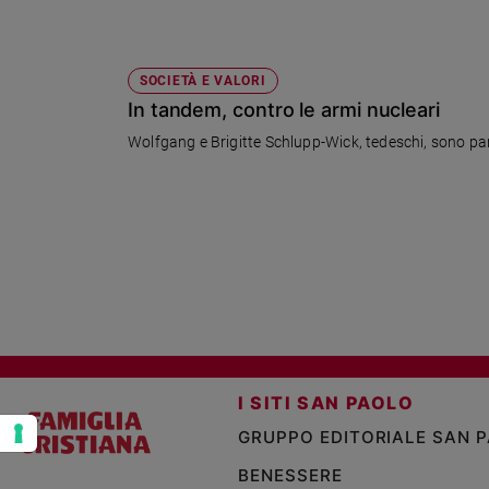
e
giovani
Adolescenza
SOCIETÀ E VALORI
Bioetica
In tandem, contro le armi nucleari
Wolfgang e Brigitte Schlupp-Wick, tedeschi, sono parti
Vai
Riflessioni
Foto
Video
I SITI SAN PAOLO
Podcast
GRUPPO EDITORIALE SAN 
BENESSERE
Privacy