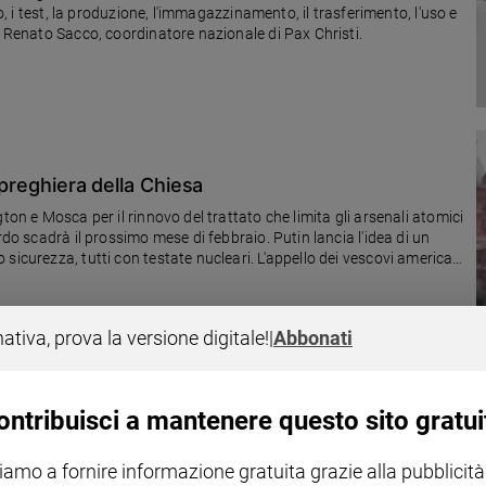
po, i test, la produzione, l'immagazzinamento, il trasferimento, l'uso e
n Renato Sacco, coordinatore nazionale di Pax Christi.
 preghiera della Chiesa
ton e Mosca per il rinnovo del trattato che limita gli arsenali atomici
rdo scadrà il prossimo mese di febbraio. Putin lancia l'idea di un
on testate nucleari. L'appello dei vescovi americani
nativa, prova la versione digitale!
|
Abbonati
 costruiscano la pace
ontribuisci a mantenere questo sito gratui
to XV definì il primo conflitto mondiale una «inutile strage». Ma il
orato appello. «Vendiamo bombe all’Arabia Saudita che bombarda e
iamo a fornire informazione gratuita grazie alla pubblicità
eri, le nostre esportazioni belliche aumentano. Vangelo e