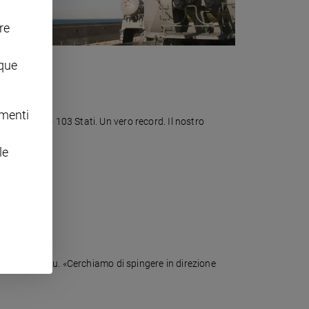
re
nque
omenti
nno aderito 103 Stati. Un vero record. Il nostro
le