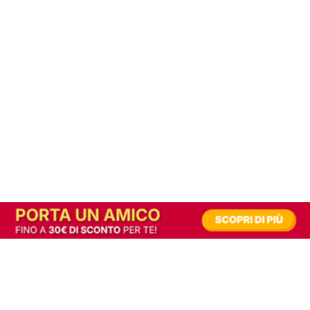
In alternativa, prova la versione digitale!
|
Abbonati
Contribuisci a mantenere questo sito gratuito
Riusciamo a fornire informazione gratuita grazie alla pubblicità erogata dai nostri
partner.
Accettando i consensi richiesti permetti ai nostri partner di creare un'esperienza