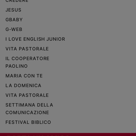
CREDERE
e
JESUS
giovani
GBABY
Adolescenza
Bioetica
G-WEB
I LOVE ENGLISH JUNIOR
VITA PASTORALE
Vai
IL COOPERATORE
PAOLINO
Riflessioni
MARIA CON TE
LA DOMENICA
Foto
VITA PASTORALE
Video
SETTIMANA DELLA
COMUNICAZIONE
Podcast
FESTIVAL BIBLICO
Privacy