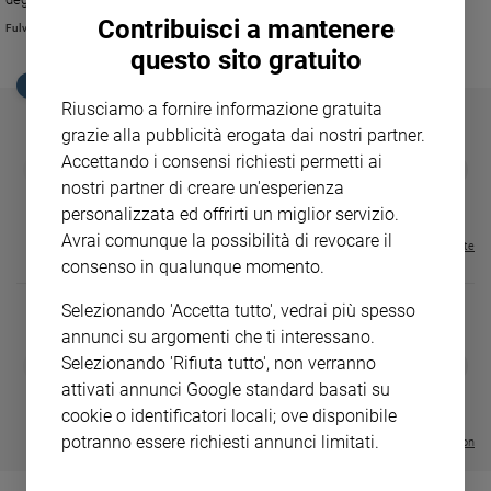
Ambiente
dedicherà un articolo
Contribuisci a mantenere
Fulvia Degl'Innocenti
e
questo sito gratuito
Creato
EDICOLA SAN PAOLO
Volontariato
Riusciamo a fornire informazione gratuita
Diritti
grazie alla pubblicità erogata dai nostri partner.
Aziende
Accettando i consensi richiesti permetti ai
GBABY
FAMIGLIA CRISTIANA
GBABY DIGITA
❮
❯
di
€ 34,80
€ 21,90
€ 104,00
€ 83,00
ABBONAMEN
37%
20%
nostri partner di creare un'esperienza
valore
€ 16,99
personalizzata ed offrirti un miglior servizio.
Caso
Avrai comunque la possibilità di revocare il
della
Visualizza tutte le riviste
consenso in qualunque momento.
settimana
Migranti
Selezionando 'Accetta tutto', vedrai più spesso
Diversità
annunci su argomenti che ti interessano.
e
DIARIO G 2026-27
COLLANA ARS
Selezionando 'Rifiuta tutto', non verranno
❮
❯
inclusione
LE GRANDI BASILICHE ITALIANE
€ 8,90
1 - 2
- € 8,90
attivati annunci Google standard basati su
- VOL DA 1 AL 5
€ 18,50
Costume
cookie o identificatori locali; ove disponibile
€ 64,50
potranno essere richiesti annunci limitati.
Visualizza tutte le collection
Cultura
e
spettacoli