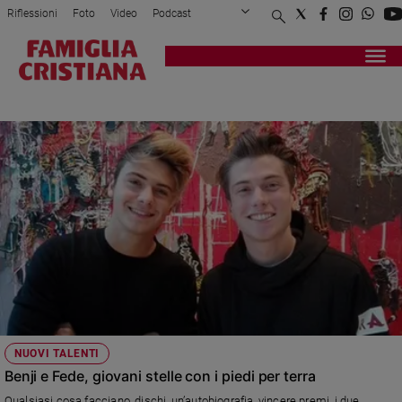
Riflessioni
Foto
Video
Podcast
Privacy Policy
Chi siamo
Contatti
Pubblicità
Attualità
Registrati
Redazione
Italia
BENJI & FEDE
Cronaca
Politica
Mondo
Economia
Legalità
e
giustizia
Sport
Interviste
Papa
NUOVI TALENTI
Papa
Benji e Fede, giovani stelle con i piedi per terra
Qualsiasi cosa facciano, dischi, un’autobiografia, vincere premi, i due