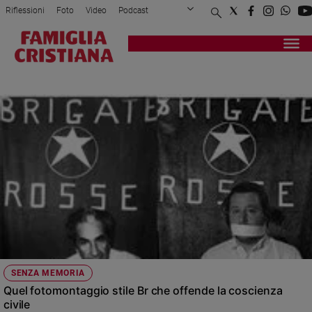
Riflessioni
Foto
Video
Podcast
Privacy Policy
Chi siamo
Contatti
Pubblicità
Attualità
Registrati
Redazione
Italia
BR
Cronaca
Politica
Mondo
Economia
Legalità
e
giustizia
Sport
Interviste
Papa
SENZA MEMORIA
Papa
Quel fotomontaggio stile Br che offende la coscienza
civile