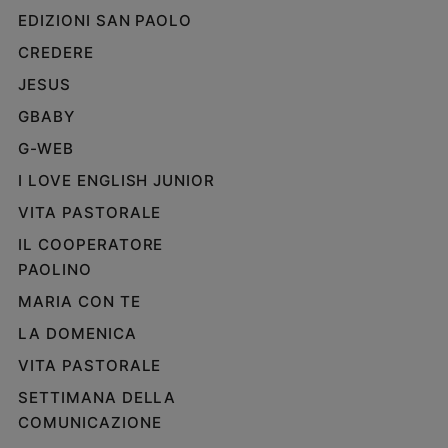
e
EDIZIONI SAN PAOLO
giovani
CREDERE
Adolescenza
JESUS
Bioetica
GBABY
G-WEB
Vai
I LOVE ENGLISH JUNIOR
VITA PASTORALE
Riflessioni
IL COOPERATORE
PAOLINO
Foto
MARIA CON TE
LA DOMENICA
Video
VITA PASTORALE
Podcast
SETTIMANA DELLA
COMUNICAZIONE
Privacy