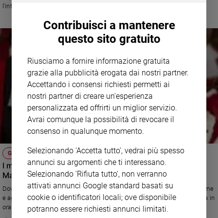
l'intervento che avrebbero dovuto fare insieme ad alcuni ex terroristi.
Ambiente
"Volevamo solo portare la nostra esperienza di ricomposizione: la nostra
e
Contribuisci a mantenere
testimonianza non offende la Costituzione".
Creato
questo sito gratuito
Volontariato
Diritti
Riusciamo a fornire informazione gratuita
Aziende
grazie alla pubblicità erogata dai nostri partner.
di
Accettando i consensi richiesti permetti ai
valore
nostri partner di creare un'esperienza
Caso
personalizzata ed offrirti un miglior servizio.
della
settimana
Avrai comunque la possibilità di revocare il
consenso in qualunque momento.
Migranti
Diversità
Selezionando 'Accetta tutto', vedrai più spesso
e
GIUSTIZIA
annunci su argomenti che ti interessano.
inclusione
I magistrati si ribellano: no agli ex Br alla Scuola di
Selezionando 'Rifiuta tutto', non verranno
Magistratura
Costume
attivati annunci Google standard basati su
Doveva essere un corso di giustizia riparativa, con insieme al tavolo vittime
cookie o identificatori locali; ove disponibile
Cultura
e aggressori, ma un movimento d'opinione dei magistrati cresciuto di ora in
e
ora ha detto no a Bonisoli e Faranda relatori nella loro scuola: scelta
potranno essere richiesti annunci limitati.
spettacoli
inopportuna, secondo loro, perché il terrorismo non è un reato qualunque.