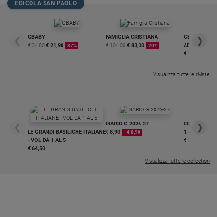
EDICOLA SAN PAOLO
GBABY
FAMIGLIA CRISTIANA
GBABY DIGITA
❮
❯
€ 34,80
€ 21,90
€ 104,00
€ 83,00
ABBONAMEN
37%
20%
€ 16,99
Visualizza tutte le riviste
DIARIO G 2026-27
COLLANA ARS
❮
❯
LE GRANDI BASILICHE ITALIANE
€ 8,90
1 - 2
- € 8,90
- VOL DA 1 AL 5
€ 18,50
€ 64,50
Visualizza tutte le collection