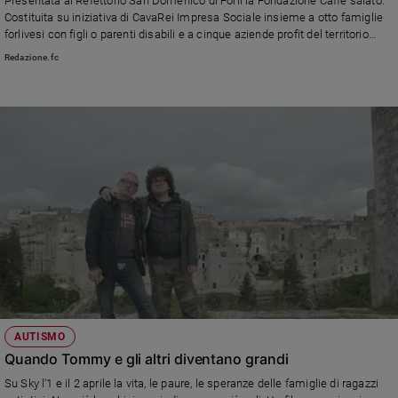
Presentata al Refettorio San Domenico di Forlì la Fondazione Caffè salato.
Ambiente
Costituita su iniziativa di CavaRei Impresa Sociale insieme a otto famiglie
e
forlivesi con figli o parenti disabili e a cinque aziende profit del territorio
Creato
vuole dare risposte «a tutte quelle persone che accogliamo ogni giorno
Redazione.fc
nelle nostre strutture e che hanno bisogno di qualcuno che si occupi di loro
Volontariato
anche quando genitori e parenti non potranno più farlo»
Diritti
Aziende
di
valore
Caso
della
settimana
Migranti
Diversità
e
inclusione
Costume
AUTISMO
Quando Tommy e gli altri diventano grandi
Cultura
e
Su Sky l'1 e il 2 aprile la vita, le paure, le speranze delle famiglie di ragazzi
spettacoli