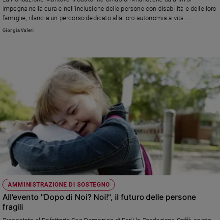
Chiesa
impegna nella cura e nell'inclusione delle persone con disabilità e delle loro
Chiesa
famiglie, rilancia un percorso dedicato alla loro autonomia a vita
indipendente, "Dopo di Noi, durante Noi", con una cena firmata da tre chef
Giorgia Valeri
stellati: Antonio Guida, Viviana Varese e Cristina Bowerman (in copertina)
Fede
e
spiritualità
Santi
Devozione
e
fede
Parola
del
giorno
Santo
del
giorno
AMMINISTRAZIONE DI SOSTEGNO
Società
All'evento "Dopo di Noi? Noi!", il futuro delle persone
e
fragili
valori