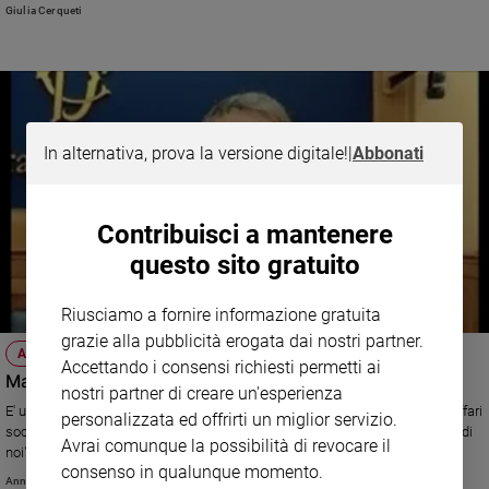
Giulia Cerqueti
Policy
Chi
siamo
In alternativa, prova la versione digitale!
|
Abbonati
Contatti
Pubblicità
Contribuisci a mantenere
questo sito gratuito
Registrati
Riusciamo a fornire informazione gratuita
Redazione
grazie alla pubblicità erogata dai nostri partner.
ATTUALITÀ
Accettando i consensi richiesti permetti ai
Marazziti: "Una legge che finalmente aiuta le famiglie"
nostri partner di creare un'esperienza
Social
E' uno scatto di civiltà. Mario Marazziti, presidente della Commissione Affari
personalizzata ed offrirti un miglior servizio.
sociali alla Camera, esprime soddisfazione per la nuova legge sul "dopo di
Avrai comunque la possibilità di revocare il
noi" approvata a Montecitorio.
consenso in qualunque momento.
Annachiara Valle