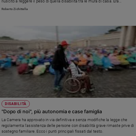
riuscito a reggere il peso di quella disabilità tra le mura di casa. Era
e
angosciato per il futuro del giovane. Ileana Argentin, promotrice della legge
Roberto Zichittella
giovani
"Dopo di noi", commenta il caso: «Questi genitori devono essere lasciati
meno soli».
Adolescenza
Bioetica
Vai
Riflessioni
Foto
Video
DISABILITÀ
"Dopo di noi", più autonomia e case famiglia
Podcast
La Camera ha approvato in via definitiva e senza modifiche la legge che
regolamenta l'assistenza delle persone con disabilità grave rimaste prive di
sostegno familiare. Ecco i punti principali fissati dal testo.
Privacy