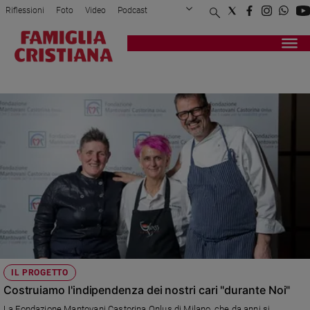
Riflessioni
Foto
Video
Podcast
Privacy Policy
Chi siamo
Contatti
Pubblicità
Attualità
Registrati
Redazione
Italia
DOPO DI NOI
Cronaca
Politica
Mondo
Economia
Legalità
e
giustizia
Sport
Interviste
Papa
IL PROGETTO
Papa
Costruiamo l'indipendenza dei nostri cari "durante Noi"
La Fondazione Mantovani Castorina Onlus di Milano, che da anni si