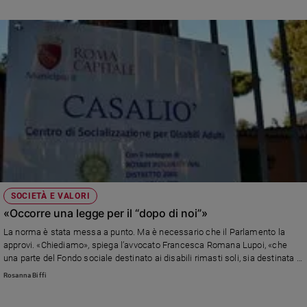
neuromuscolare e che si definisce, con la sua vita piena, «faticosamente
autonoma». Argentin ha perciò preparato una proposta di legge sul “Dopo di
noi” che si pensa possa essere approvata entro il marzo 2015. Contiene
provvedimenti e stanziamenti per l’assistenza ai disabili quando i loro
genitori saranno troppo anziani o verranno a mancare, a partire
dall’istituzione di un Fondo di 400 milioni di euro.
SOCIETÀ E VALORI
«Occorre una legge per il “dopo di noi”»
La norma è stata messa a punto. Ma è necessario che il Parlamento la
approvi. «Chiediamo», spiega l’avvocato Francesca Romana Lupoi, «che
una parte del Fondo sociale destinato ai disabili rimasti soli, sia destinata a
togliere le tasse dai patrimoni che i genitori hanno messo in un trust a loro
Rosanna Biffi
favore».