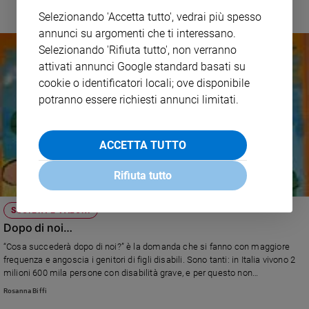
Selezionando 'Accetta tutto', vedrai più spesso
annunci su argomenti che ti interessano.
Selezionando 'Rifiuta tutto', non verranno
attivati annunci Google standard basati su
cookie o identificatori locali; ove disponibile
potranno essere richiesti annunci limitati.
ACCETTA TUTTO
Rifiuta tutto
SOCIETÀ E VALORI
Dopo di noi…
“Cosa succederà dopo di noi?” è la domanda che si fanno con maggiore
frequenza e angoscia i genitori di figli disabili. Sono tanti: in Italia vivono 2
milioni 600 mila persone con disabilità grave, e per questo non
autosufficienti. Molti appelli di loro familiari sono giunti alla deputata del Pd
Rosanna Biffi
Ileana Argentin, che in prima persona è affetta da una grave patologia