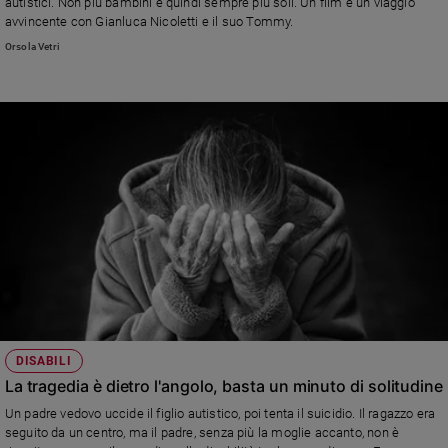
autistici. Non più bambini e quindi sempre più soli. Un film e un viaggio
avvincente con Gianluca Nicoletti e il suo Tommy.
Sanremo
2026
Orsola Vetri
Cinema,
Tv
e
streaming
Libri
Musica
Arte
Famiglia
ed
educazione
Genitori
e
DISABILI
figli
La tragedia è dietro l'angolo, basta un minuto di solitudine
Nonni
Un padre vedovo uccide il figlio autistico, poi tenta il suicidio. Il ragazzo era
Coppia
seguito da un centro, ma il padre, senza più la moglie accanto, non è
Scuola