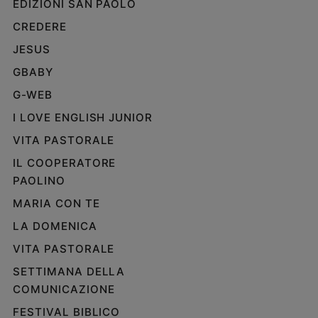
EDIZIONI SAN PAOLO
Policy
CREDERE
JESUS
Chi
GBABY
siamo
G-WEB
Contatti
I LOVE ENGLISH JUNIOR
VITA PASTORALE
Pubblicità
IL COOPERATORE
PAOLINO
Registrati
MARIA CON TE
Redazione
LA DOMENICA
VITA PASTORALE
Social
SETTIMANA DELLA
COMUNICAZIONE
FESTIVAL BIBLICO