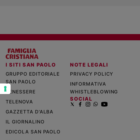
e
giovani
Adolescenza
Bioetica
Vai
I SITI SAN PAOLO
NOTE LEGALI
GRUPPO EDITORIALE
PRIVACY POLICY
Riflessioni
SAN PAOLO
INFORMATIVA
Foto
BENESSERE
WHISTLEBLOWING
SOCIAL
TELENOVA
Video
GAZZETTA D'ALBA
Podcast
IL GIORNALINO
EDICOLA SAN PAOLO
Privacy