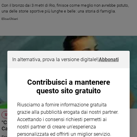
Ambiente
Con il bronzo dai 3 metri di Rio, finisce come meglio non avrebbe potuto,
e
una delle storie sportive più lunghe e belle: una storia di famiglia.
Creato
Elisa Chiari
Volontariato
Diritti
Aziende
di
valore
In alternativa, prova la versione digitale!
|
Abbonati
Caso
della
settimana
Contribuisci a mantenere
Migranti
questo sito gratuito
Diversità
e
inclusione
Riusciamo a fornire informazione gratuita
Costume
grazie alla pubblicità erogata dai nostri partner.
UN TUFFO NELL'ORO
Accettando i consensi richiesti permetti ai
"Cara Tania, hai superato tuo padre", parola di Giorgio
Cultura
nostri partner di creare un'esperienza
Cagnotto
e
personalizzata ed offrirti un miglior servizio.
spettacoli
Era la fine di giugno, poco dopo gli Europei di Rockstock, da cui Tania è