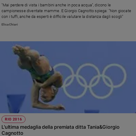
Chiesa
"Mai perdere di vista i bambini anche in poca acqua", dicono le
Chiesa
campionesse diventate mamme. E Giorgio Cagnotto spiega: "Non giocate
con i tuffi, anche da esperti è difficile valutare la distanza dagli scogli"
Fede
Elisa Chiari
e
spiritualità
Santi
Devozione
e
fede
Parola
del
giorno
Santo
del
giorno
Società
RIO 2016
e
L'ultima medaglia della premiata ditta Tania&Giorgio
valori
Cagnotto