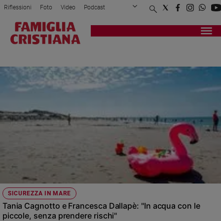
Riflessioni
Foto
Video
Podcast
Privacy Policy
Chi siamo
Contatti
Pubblicità
Attualità
Registrati
Redazione
Italia
GIORGIO CAGNOTTO
Cronaca
Politica
Mondo
Economia
Legalità
e
giustizia
Sport
Interviste
Papa
SICUREZZA IN MARE
Papa
Tania Cagnotto e Francesca Dallapè: "In acqua con le
piccole, senza prendere rischi"