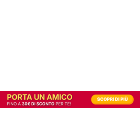
In alternativa, prova la versione digitale!
|
Abbonati
Contribuisci a mantenere questo sito gratuito
Riusciamo a fornire informazione gratuita grazie alla pubblicità erogata dai nostri
partner.
Accettando i consensi richiesti permetti ai nostri partner di creare un'esperienza