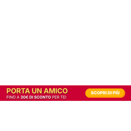
In alternativa, prova la versione digitale!
|
Abbonati
Contribuisci a mantenere questo sito gratuito
Riusciamo a fornire informazione gratuita grazie alla pubblicità erogata dai nostri
partner.
Accettando i consensi richiesti permetti ai nostri partner di creare un'esperienza