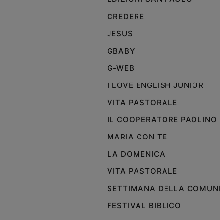
e
CREDERE
giovani
Adolescenza
JESUS
Bioetica
GBABY
G-WEB
I LOVE ENGLISH JUNIOR
Vai
VITA PASTORALE
Riflessioni
IL COOPERATORE PAOLINO
MARIA CON TE
Foto
LA DOMENICA
Video
VITA PASTORALE
SETTIMANA DELLA COMUN
Podcast
FESTIVAL BIBLICO
Privacy