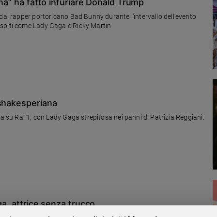
ina” ha fatto infuriare Donald Trump
dal rapper portoricano Bad Bunny durante l’intervallo dell’evento
ospiti come Lady Gaga e Ricky Martin
 shakesperiana
ra su Rai 1, con Lady Gaga strepitosa nei panni di Patrizia Reggiani.
ga, attrice senza trucco