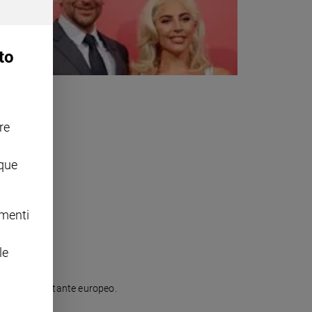
to
re
nque
omenti
le
e miglior cantante europeo.