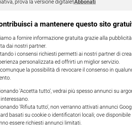
o "remake" di "A star is born". Al suo fianco l'attore Bradley Cooper,
nativa, prova la versione digitale!
|
Abbonati
prova anche per lei, che rivela talento anche nella recitazione.
ontribuisci a mantenere questo sito gratui
iamo a fornire informazione gratuita grazie alla pubblicità
ta dai nostri partner.
tando i consensi richiesti permetti ai nostri partner di crea
perienza personalizzata ed offrirti un miglior servizio.
ma di Rai 5 che analizza le strategie comunicative di personaggi noti
 comunque la possibilità di revocare il consenso in qualu
nto.
ionando 'Accetta tutto', vedrai più spesso annunci su arg
i interessano.
ionando 'Rifiuta tutto', non verranno attivati annunci Goog
ni
ard basati su cookie o identificatori locali; ove disponibile
 mentre il giovane talento di Ronciglione si è aggiudicato il premio com
nno essere richiesti annunci limitati.