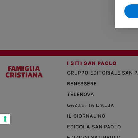
Sanremo
2026
Cinema,
Tv
e
streaming
Libri
Musica
I SITI SAN PAOLO
Arte
GRUPPO EDITORIALE SAN 
Famiglia
BENESSERE
ed
educazione
TELENOVA
Genitori
GAZZETTA D'ALBA
e
figli
IL GIORNALINO
Nonni
EDICOLA SAN PAOLO
Coppia
EDIZIONI SAN PAOLO
Scuola