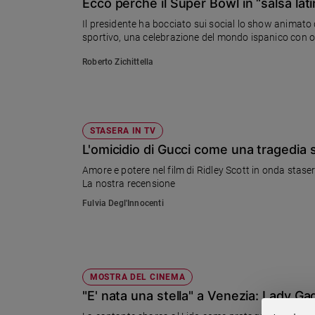
Chiesa
Ecco perché il Super Bowl in “salsa lat
Il presidente ha bocciato sui social lo show animato 
Chiesa
sportivo, una celebrazione del mondo ispanico con 
Fede
Roberto Zichittella
e
spiritualità
Santi
Devozione
STASERA IN TV
e
L'omicidio di Gucci come una tragedia
fede
Amore e potere nel film di Ridley Scott in onda stase
Parola
La nostra recensione
del
giorno
Fulvia Degl'Innocenti
Santo
del
giorno
MOSTRA DEL CINEMA
Società
e
"E' nata una stella" a Venezia: Lady Ga
valori