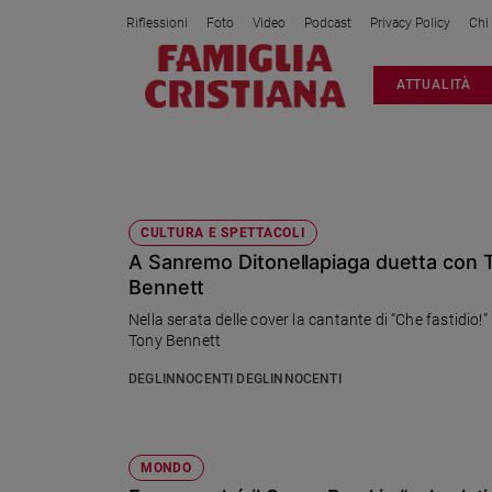
Riflessioni
Foto
Video
Podcast
Privacy Policy
Chi
Attualità
ATTUALITÀ
Italia
Cronaca
Politica
LADY GAGA
Mondo
Economia
CULTURA E SPETTACOLI
A Sanremo Ditonellapiaga duetta con 
Legalità
e
Bennett
giustizia
Nella serata delle cover la cantante di “Che fastidio
Sport
Tony Bennett
Interviste
DEGLINNOCENTI DEGLINNOCENTI
Papa
Papa
MONDO