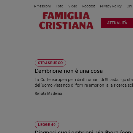
Riflessioni
Foto
Video
Podcast
Privacy Policy
Chi
Attualità
ATTUALITÀ
Italia
Cronaca
Politica
LEGGE 40
Mondo
Economia
STRASBURGO
L'embrione non è una cosa
Legalità
e
La Corte europea per i diritti umani di Strasburgo stabilisce che la legge 
giustizia
dell'uomo vietando di fornire embrioni alla ricerca sc
Sport
Renata Maderna
Interviste
Papa
Papa
LEGGE 40
Diagnosi sugli embrioni, via libera (con