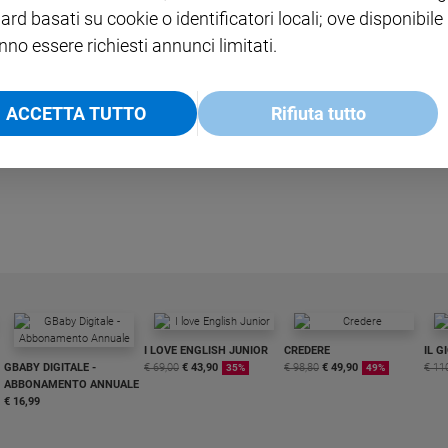
ard basati su cookie o identificatori locali; ove disponibile
nno essere richiesti annunci limitati.
cite
ACCETTA TUTTO
Rifiuta tutto
legge sulla fecondazione assistita.
I LOVE ENGLISH JUNIOR
CREDERE
IL G
GBABY DIGITALE -
€ 69,00
€ 43,90
€ 98,80
€ 49,90
€ 11
35%
49%
ABBONAMENTO ANNUALE
€ 16,99