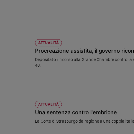
Ambiente
e
Creato
Volontariato
Diritti
Aziende
ATTUALITÀ
di
Procreazione assistita, il governo ricor
valore
Depositato il ricorso alla Grande Chambre contro la s
Caso
40.
della
settimana
Migranti
Diversità
e
inclusione
ATTUALITÀ
Costume
Una sentenza contro l'embrione
La Corte di Strasburgo dà ragione a una coppia italia
Cultura
e
spettacoli