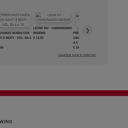
IN DIALO
LEONE XIV - CAMMINIAMO
€ 34,90
❯
GHIAMO MARIA CON
INSIEME
PREGHIAMO MARIA CON
I E BEATI - VOL. DA 6
€ 12,90
SANTI E BEATI - VOL. DA 1
A 5
,50
€ 24,50
Visualizza tutte le collection
OWING