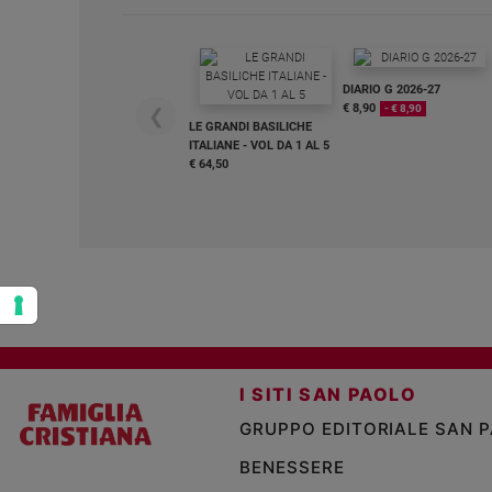
Policy
Chi
DIARIO G 2026-27
€ 8,90
- € 8,90
❮
siamo
LE GRANDI BASILICHE
ITALIANE - VOL DA 1 AL 5
€ 64,50
Contatti
Pubblicità
Registrati
Redazione
I SITI SAN PAOLO
Social
GRUPPO EDITORIALE SAN 
BENESSERE