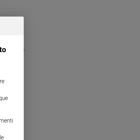
to
ni chi pensa?
re
nque
rologa.
omenti
le