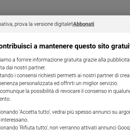
nativa, prova la versione digitale!
|
Abbonati
ontribuisci a mantenere questo sito gratui
 una bambina con genitori di 57 e 70 anni. Parte la polemica, ma ai bambi
iamo a fornire informazione gratuita grazie alla pubblicità
ta dai nostri partner.
tando i consensi richiesti permetti ai nostri partner di crea
perienza personalizzata ed offrirti un miglior servizio.
 comunque la possibilità di revocare il consenso in qualu
nto.
nsulta di pronunciarsi sulla legittimità del divieto della fecondazioen ete
ionando 'Accetta tutto', vedrai più spesso annunci su arg
i interessano.
ionando 'Rifiuta tutto', non verranno attivati annunci Goog