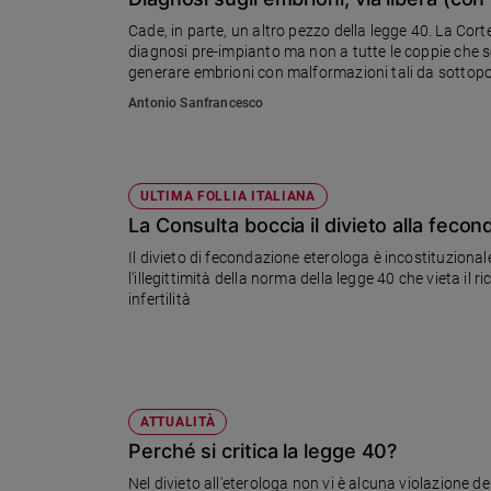
Chiesa
Cade, in parte, un altro pezzo della legge 40. La Corte
Chiesa
diagnosi pre-impianto ma non a tutte le coppie che so
generare embrioni con malformazioni tali da sottopor
Fede
Antonio Sanfrancesco
e
spiritualità
Santi
Devozione
ULTIMA FOLLIA ITALIANA
e
La Consulta boccia il divieto alla feco
fede
Il divieto di fecondazione eterologa è incostituzional
Parola
l'illegittimità della norma della legge 40 che vieta il
del
infertilità
giorno
Santo
del
giorno
ATTUALITÀ
Società
Perché si critica la legge 40?
e
valori
Nel divieto all'eterologa non vi è alcuna violazione dei 