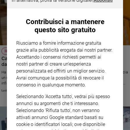
In alternativa, prova la versione digitale!
|
Abbonati
Contribuisci a mantenere
questo sito gratuito
Riusciamo a fornire informazione gratuita
grazie alla pubblicità erogata dai nostri partner.
IL RICORDO
Accettando i consensi richiesti permetti ai
Carla Fracci, l'affascinante favola vera della "Duse della
danza"
nostri partner di creare un'esperienza
personalizzata ed offrirti un miglior servizio.
Ha reso il balletto un sogno collettivo. Il condirettore Luciano Regolo traccia
Avrai comunque la possibilità di revocare il
un ritratto appassionato di una persona dalle umili origini, ma dal talento
infinito che ha calcato le scene e attraversato la vita con grazia, candore,
consenso in qualunque momento.
generosità.
Luciano Regolo
Selezionando 'Accetta tutto', vedrai più spesso
annunci su argomenti che ti interessano.
Selezionando 'Rifiuta tutto', non verranno
attivati annunci Google standard basati su
cookie o identificatori locali; ove disponibile