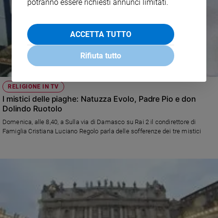
potranno essere richiesti annunci limitati.
ACCETTA TUTTO
Rifiuta tutto
RELIGIONE IN TV
I mistici delle piaghe: Natuzza Evolo, Padre Pio e don
Dolindo Ruotolo
Domenica, alle 8,40, a Sulla via di Damasco su Rai 2 il condirettore di
Famiglia Cristiana Luciano Regolo parla delle sofferenze dei tre mistici