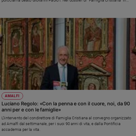
poroclama beato Giovanni Paolo I. Nel dossier di "Famiglia Cristiana" in
edicola questa settmana la sua vita, l'insegnamento e l'eredità presentati
Sanremo
da tre giornalisti scrittori: Stefania Falasca, Luciano Regolo e Andrea
2026
Tornielli
Cinema,
Tv
e
streaming
Libri
Musica
Arte
Famiglia
ed
educazione
AMALFI
Genitori
Luciano Regolo: «Con la penna e con il cuore, noi, da 90
e
anni per e con le famiglie»
figli
L'ìintervento del condirettore di Famiglia Cristiana al convegno organizzato
Nonni
ad Amalfi dal settimanale, per i suoi 90 anni di vita, e dalla Pontificia
Coppia
accademia per la vita.
Scuola