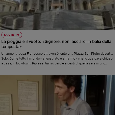
COVID 19
La pioggia e il vuoto: «Signore, non lasciarci in balia della
tempesta»
Un anno fa, papa Francesco attraversò lento una Piazza San Pietro deserta.
Solo. Come tutto il mondo - angosciato e smarrito - che lo guardava chiuso
a casa, in lockdown. Ripresentiamo parole e gesti di quella sera in uno
speciale video di Famiglia Cristiana, con i commenti, tra gli altri, di Paolo
Ruffini, Prefetto del Dicastero per la comunicazione della Santa Sede, del
condirettore Luciano Regolo e del sacerdote paolino don Roberto Ponti