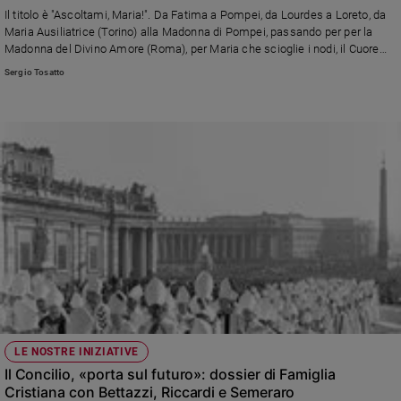
Chiesa
Il titolo è "Ascoltami, Maria!". Da Fatima a Pompei, da Lourdes a Loreto, da
Chiesa
Maria Ausiliatrice (Torino) alla Madonna di Pompei, passando per per la
Madonna del Divino Amore (Roma), per Maria che scioglie i nodi, il Cuore
Immacolato di Maria (Paravati, Vibo Valentia), Santa Maria delle Grazie (San
Fede
Sergio Tosatto
Giovanni Rotondo, Foggia), e la Vergine che apparve a Ratisbonne. Dal 4
e
spiritualità
maggio con i settimanali "Maria con Te" e "Credere". Parla l'autore dei
volumi, Luciano Regolo, condirettore di "Maria con te" e Famiglia cristiana"
Santi
Devozione
e
fede
Parola
del
giorno
Santo
del
giorno
Società
LE NOSTRE INIZIATIVE
e
Il Concilio, «porta sul futuro»: dossier di Famiglia
valori
Cristiana con Bettazzi, Riccardi e Semeraro