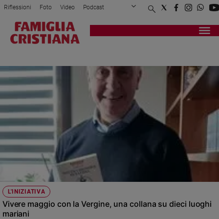
Riflessioni
Foto
Video
Podcast
Privacy Policy
Chi siamo
Contatti
Pubblicità
Attualità
Registrati
Redazione
Italia
LUCIANO REGOLO
Cronaca
Politica
Mondo
Economia
Legalità
e
giustizia
Sport
Interviste
Papa
L'INIZIATIVA
Papa
Vivere maggio con la Vergine, una collana su dieci luoghi
mariani