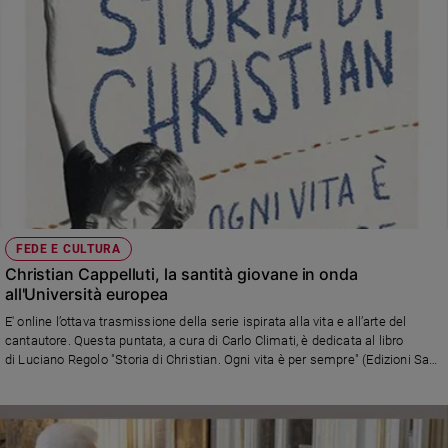
mondiale dei nonni e degli anziani. E in occasione dei 90 anni del nostro
giornale. Diretta Facebook sull'account di Famiglia Cristiana
Policy
Chi
siamo
Contatti
Pubblicità
FEDE E CULTURA
Registrati
Christian Cappelluti, la santità giovane in onda
all'Università europea
Redazione
E' online l’ottava trasmissione della serie ispirata alla vita e all’arte del
cantautore. Questa puntata, a cura di Carlo Climati, è dedicata al libro
di Luciano Regolo "Storia di Christian. Ogni vita è per sempre" (Edizioni San
Social
Paolo), che racconta la storia del musicista