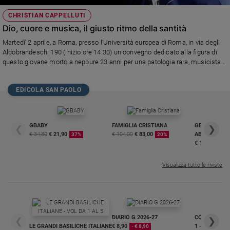
CHRISTIAN CAPPELLUTI
Dio, cuore e musica, il giusto ritmo della santità
Martedì' 2 aprile, a Roma, presso l’Università europea di Roma, in via degli
Aldobrandeschi 190 (inizio ore 14.30) un convegno dedicato alla figura di
questo giovane morto a neppure 23 anni per una patologia rara, musicista
già apprezzato. Interviene tra gli altri Luciano Regolo, condirettore di
Famiglia Cristiana e di Maria con te, nonché autore di "Storia di Christian.
EDICOLA SAN PAOLO
Ogni vita è per sempre", la biografia del ragazzo pubblicata di recente da
San Paolo.
GBABY
FAMIGLIA CRISTIANA
GBABY DIGITA
❮
❯
€ 34,80
€ 21,90
€ 104,00
€ 83,00
ABBONAMEN
37%
20%
€ 16,99
Visualizza tutte le riviste
DIARIO G 2026-27
COLLANA ARS
❮
❯
LE GRANDI BASILICHE ITALIANE
€ 8,90
1 - 2
- € 8,90