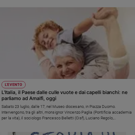
e
giovani
Adolescenza
Bioetica
Vai
Riflessioni
L'EVENTO
Foto
L'Italia, il Paese dalle culle vuote e dai capelli bianchi: ne
parliamo ad Amalfi, oggi
Video
Sabato 23 luglio, dalle 17, nel Museo diocesano, in Piazza Duomo.
Intervengono, tra gli altri, monsignor Vincenzo Paglia (Pontificia accademia
Podcast
per la vita), il sociologo Francesco Belletti (Cisf), Luciano Regolo,
condirettore di Famiglia Cristiana. Videomessaggio della ministra Elena
Bonetti. Politica, società e Chiesa alla vigilia della seconda Giornata
Privacy