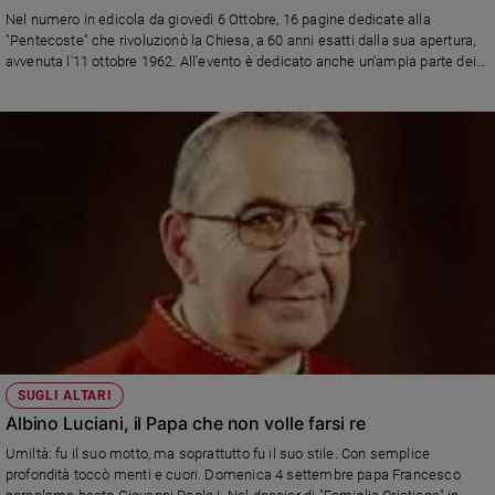
Ambiente
Nel numero in edicola da giovedì 6 Ottobre, 16 pagine dedicate alla
e
"Pentecoste" che rivoluzionò la Chiesa, a 60 anni esatti dalla sua apertura,
Creato
avvenuta l'11 ottobre 1962. All'evento è dedicato anche un'ampia parte dei
Colloqui col padre, la rubrica curata dal direttore, don Stefano Stimamiglio. I
Volontariato
ricordi dell'ultimo padre conciliare italiano vivente, monsignor Luigi Bettazzi,
Diritti
l'analisi dello storico Andre Riccardi, eredità e prospettive nella riflessione
del cardinale Marcello Semeraro, prefetto del Dicastero delle cause dei
Aziende
santi, accanto a papa Francesco nel cammino di riforma.
di
valore
Caso
della
settimana
Migranti
Diversità
e
inclusione
SUGLI ALTARI
Costume
Albino Luciani, il Papa che non volle farsi re
Cultura
Umiltà: fu il suo motto, ma soprattutto fu il suo stile. Con semplice
e
profondità toccò menti e cuori. Domenica 4 settembre papa Francesco
spettacoli