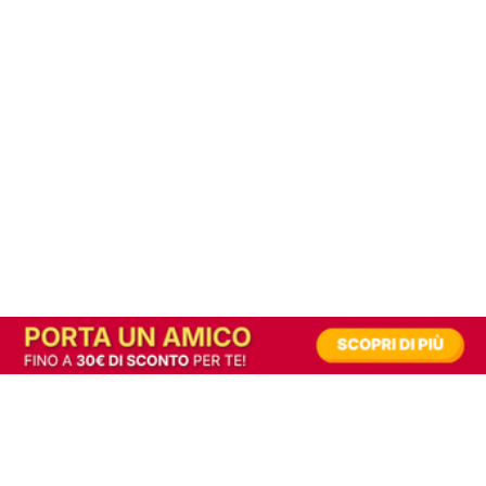
In alternativa, prova la versione digitale!
|
Abbonati
Contribuisci a mantenere questo sito gratuito
Riusciamo a fornire informazione gratuita grazie alla pubblicità erogata dai nostri
partner.
Accettando i consensi richiesti permetti ai nostri partner di creare un'esperienza