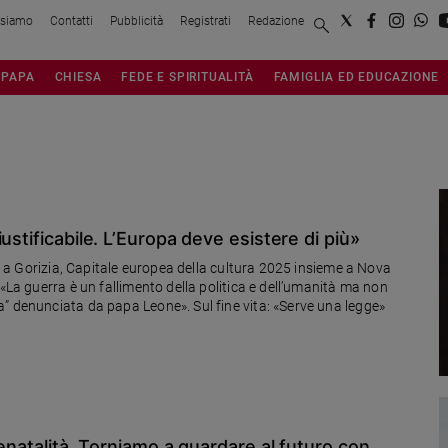
 siamo
Contatti
Pubblicità
Registrati
Redazione
PAPA
CHIESA
FEDE E SPIRITUALITÀ
FAMIGLIA ED EDUCAZIONE
ustificabile. L’Europa deve esistere di più»
re a Gorizia, Capitale europea della cultura 2025 insieme a Nova
 «La guerra è un fallimento della politica e dell’umanità ma non
” denunciata da papa Leone». Sul fine vita: «Serve una legge»
denatalità. Torniamo a guardare al futuro con