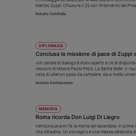
Matteo Zuppi. Chiusura il 25 con l'intervento del Pre
Sanremo
Roberto Zichittella
2026
Cinema,
Tv
e
streaming
DIPLOMAZIA
Libri
Conclusa la missione di pace di Zuppi a
Musica
«Un canale di dialogo è stato aperto e c'è la disponib
Arte
vescovo di Mosca Paolo Pezzi. La Santa Sede: «I risul
vista di ulteriori passi da compiere, sia a livello uman
Famiglia
Antonio Sanfrancesco
ed
educazione
Genitori
e
MEMORIA
figli
Roma ricorda Don Luigi Di Liegro
Nonni
Venticinque anni fa la morte del sacerdote, in prima li
Coppia
Scuola