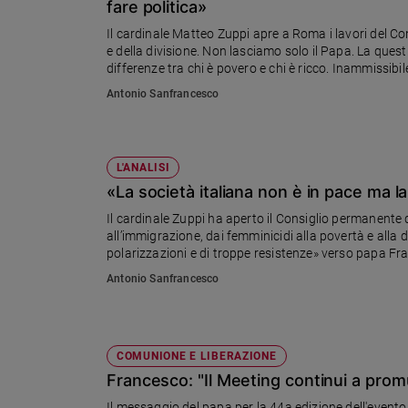
fare politica»
Ambiente
e
Il cardinale Matteo Zuppi apre a Roma i lavori del Co
e della divisione. Non lasciamo solo il Papa. La ques
Creato
differenze tra chi è povero e chi è ricco. Inammissib
Volontariato
E sul documento "Fiducia supplicans": «Non amplia i
Antonio Sanfrancesco
Diritti
Aziende
di
valore
L'ANALISI
Caso
«La società italiana non è in pace ma l
della
Il cardinale Zuppi ha aperto il Consiglio permanente d
settimana
all’immigrazione, dai femminicidi alla povertà e alla d
Migranti
polarizzazioni e di troppe resistenze» verso papa Fran
politicizzare il fenomeno condizionati dal consenso e
Diversità
Antonio Sanfrancesco
e
inclusione
Costume
COMUNIONE E LIBERAZIONE
Cultura
Francesco: "Il Meeting continui a promu
e
spettacoli
Il messaggio del papa per la 44a edizione dell'evento