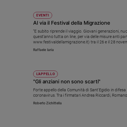
EVENTI
Al via il Festival della Migrazione
“E subito riprende il viaggio. Giovani generazioni, nuo
quest’anno tutta on line, per via delle misure anti pan
www.festivaldellamigrazione.it) tra il 26 e il 28 novem
Castellucci, di Romano Prodi, di alcuni ministri
Raffaele Iaria
L'APPELLO
"Gli anziani non sono scarti"
Forte appello della Comunità di Sant'Egidio in difesa 
coronavirus. Tra i firmatari Andrea Riccardi, Roman
Roberto Zichittella