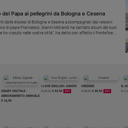
ito del Papa ai pellegrini da Bologna e Cesena
iunti dalle diocesi di Bologna e Cesena accompagnati dai vescovi
rrivo di papa Francesco, Gianni Morandi ha cantato alcuni dei suoi
 ho vissuto nelle vostre città", ha detto con affetto il Pontefice.
e i momenti di fede e di preghiera che abbiamo condiviso".
I LOVE ENGLISH JUNIOR
CREDERE
IL G
GBABY DIGITALE -
€ 69,00
€ 43,90
€ 98,80
€ 49,90
€ 11
35%
49%
ABBONAMENTO ANNUALE
€ 16,99