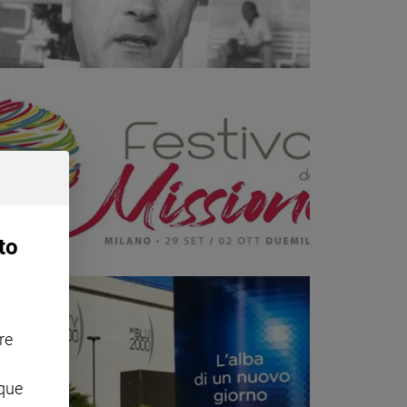
to
re
nque