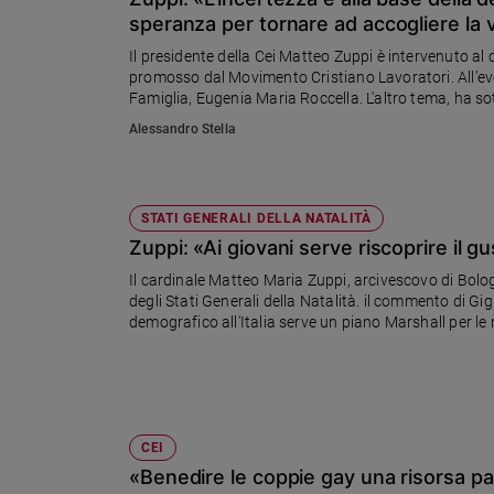
Chiesa
speranza per tornare ad accogliere la
Chiesa
Il presidente della Cei Matteo Zuppi è intervenuto al c
promosso dal Movimento Cristiano Lavoratori. All’event
Fede
Famiglia, Eugenia Maria Roccella. L'altro tema, ha sott
e
«L’accoglienza è decisiva: non c’è futuro senza accog
spiritualità
Alessandro Stella
Santi
Devozione
e
STATI GENERALI DELLA NATALITÀ
fede
Zuppi: «Ai giovani serve riscoprire il g
Parola
Il cardinale Matteo Maria Zuppi, arcivescovo di Bolo
del
degli Stati Generali della Natalità. il commento di Gi
giorno
demografico all'Italia serve un piano Marshall per le 
Santo
del
giorno
Società
CEI
e
valori
«Benedire le coppie gay una risorsa pas