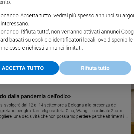
nto.
ionando 'Accetta tutto', vedrai più spesso annunci su arg
i interessano.
ionando 'Rifiuta tutto', non verranno attivati annunci Goog
e per le istituzioni presenti e future"
ard basati su cookie o identificatori locali; ove disponibile
 L'auspicio che la politica non sia solo piccolo interesse o
nno essere richiesti annunci limitati.
ACCETTA TUTTO
Rifiuta tutto
ondo dalla pandemia dell’odio»
i svolgerà dal 12 al 14 settembre a Bologna alla presenza del
etario per gli affari religiosi della Cina, Wang. Il cardinale Zuppi:
gliere, una decisività che non possiamo perdere perché altrimenti le
i»