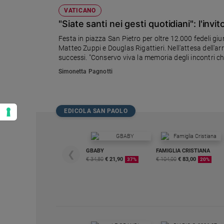
VATICANO
"Siate santi nei gesti quotidiani": l'inv
Festa in piazza San Pietro per oltre 12.000 fedeli g
Matteo Zuppi e Douglas Rigattieri. Nell'attesa dell'a
successi. "Conservo viva la memoria degli incontri che
"Non dimentico l’accoglienza che mi avete riservato 
Simonetta Pagnotti
EDICOLA SAN PAOLO
GBABY
FAMIGLIA CRISTIANA
❮
€ 34,80
€ 21,90
€ 104,00
€ 83,00
37%
20%