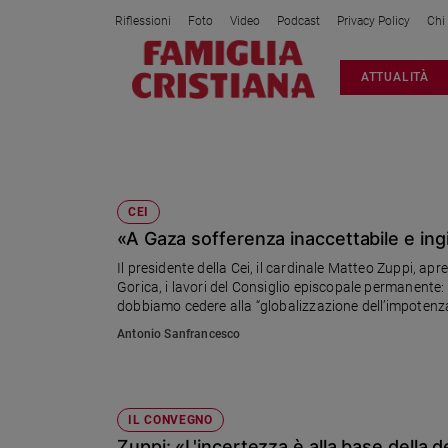
Riflessioni
Foto
Video
Podcast
Privacy Policy
Chi
Attualità
ATTUALITÀ
Italia
Cronaca
Politica
MATTEO ZUPPI
Mondo
Economia
CEI
«A Gaza sofferenza inaccettabile e ingi
Legalità
e
Il presidente della Cei, il cardinale Matteo Zuppi, ap
giustizia
Gorica, i lavori del Consiglio episcopale permanente:
Sport
dobbiamo cedere alla “globalizzazione dell’impotenza
Interviste
Antonio Sanfrancesco
Papa
Papa
IL CONVEGNO
Zuppi: «L'incertezza è alla base della 