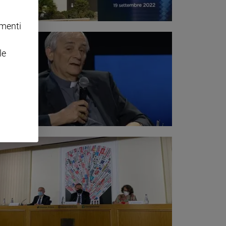
omenti
le