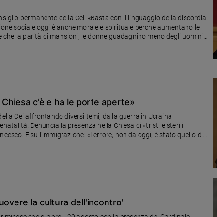
nsiglio permanente della Cei: «Basta con il linguaggio della discordia
tione sociale oggi è anche morale e spirituale perché aumentano le
ile che, a parità di mansioni, le donne guadagnino meno degli uomini».
l concetto di matrimonio»
a Chiesa c’è e ha le porte aperte»
ella Cei affrontando diversi temi, dalla guerra in Ucraina
enatalità. Denuncia la presenza nella Chiesa di «tristi e sterili
cesco. E sull’immigrazione: «L’errore, non da oggi, è stato quello di
 dalle paure»
overe la cultura dell'incontro"
 riminese che si apre il 20 agosto con la presenza del Cardinale