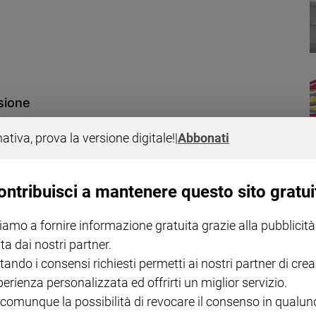
ssione
sul mondo missionario, l'attualità internazionale, temi come la
nativa, prova la versione digitale!
|
Abbonati
eruccio de Bortoli, don Stefano Stimamiglio.
ontribuisci a mantenere questo sito gratui
iamo a fornire informazione gratuita grazie alla pubblicità
ta dai nostri partner.
tando i consensi richiesti permetti ai nostri partner di crea
tano un sistema media integrato. Nei nuovi palinsesti tanta
perienza personalizzata ed offrirti un miglior servizio.
n talent show all'insegna dell'etica.
 comunque la possibilità di revocare il consenso in qualu