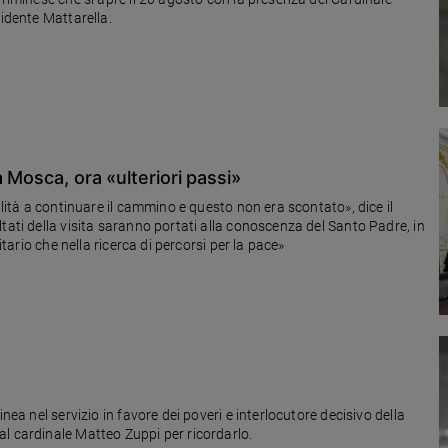
sidente Mattarella.
 Mosca, ora «ulteriori passi»
ilità a continuare il cammino e questo non era scontato», dice il
tati della visita saranno portati alla conoscenza del Santo Padre, in
itario che nella ricerca di percorsi per la pace»
nea nel servizio in favore dei poveri e interlocutore decisivo della
vita cittadina. Un convegno e una messa celebrata dal cardinale Matteo Zuppi per ricordarlo.