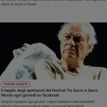
Chiesa
Maria" di Giovanni Testori
Chiesa
Fede
e
spiritualità
Santi
Devozione
e
fede
Parola
del
giorno
Santo
del
giorno
TEATRO IN RETE
Il meglio degli spettacoli del Festival Tra Sacro e Sacro
Società
Monte ogni giovedì su facebook
e
Vengono riproposti ogni giovedì i migliori spettacoli delle precedenti
valori
edizioni che si sono svolte a Varese, in cima al Sacro Monte