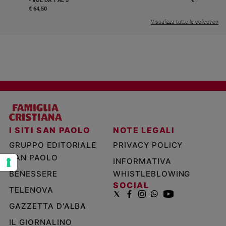
- VOL DA 1 AL 5
€ 18,50
e
€ 64,50
giovani
Visualizza tutte le collection
Adolescenza
Bioetica
Vai
Riflessioni
I SITI SAN PAOLO
NOTE LEGALI
GRUPPO EDITORIALE
PRIVACY POLICY
Foto
SAN PAOLO
INFORMATIVA
Video
BENESSERE
WHISTLEBLOWING
SOCIAL
TELENOVA
Podcast
GAZZETTA D'ALBA
Privacy
IL GIORNALINO