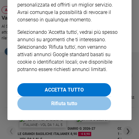
personalizzata ed offrirti un miglior servizio.
Sanremo
ATTUALITÀ
Avrai comunque la possibilità di revocare il
2026
Varese, il teatro che parla di Dio
consenso in qualunque momento.
Cinema,
Al Sacromonte inizia la terza edizione del Festival che vede partecipare
Tv
Selezionando 'Accetta tutto', vedrai più spesso
attori di fama internazionale. Si comincia da Piera degli Espositi, con una
e
rilettura della figura di Mosè.
annunci su argomenti che ti interessano.
streaming
Selezionando 'Rifiuta tutto', non verranno
Libri
EDICOLA SAN PAOLO
attivati annunci Google standard basati su
Musica
cookie o identificatori locali; ove disponibile
Arte
potranno essere richiesti annunci limitati.
GBABY
FAMIGLIA CRISTIANA
GBABY DIGITA
❮
❯
€ 34,80
€ 21,90
€ 104,00
€ 83,00
ABBONAMEN
37%
20%
Famiglia
€ 16,99
ed
ACCETTA TUTTO
educazione
Visualizza tutte le riviste
Genitori
Rifiuta tutto
e
figli
Nonni
DIARIO G 2026-27
COLLANA ARS
❮
❯
Coppia
LE GRANDI BASILICHE ITALIANE
€ 8,90
1 - 2
- € 8,90
Scuola