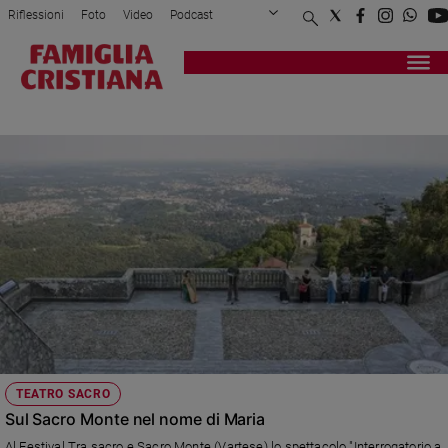
Riflessioni
Foto
Video
Podcast
Privacy Policy
Chi siamo
Contatti
Pubblicità
Attualità
Registrati
Redazione
Italia
SACRO MONTE
Cronaca
Politica
Mondo
Economia
Legalità
e
giustizia
Sport
Interviste
Papa
TEATRO SACRO
Papa
Sul Sacro Monte nel nome di Maria
Al Festival Tra sacro e Sacro Monte (Vartese) lo spettacolo "Interrogatorio a