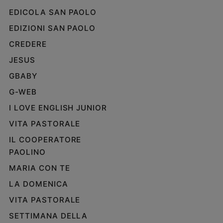
EDICOLA SAN PAOLO
Policy
EDIZIONI SAN PAOLO
Chi
CREDERE
siamo
JESUS
GBABY
Contatti
G-WEB
Pubblicità
I LOVE ENGLISH JUNIOR
VITA PASTORALE
Registrati
IL COOPERATORE
PAOLINO
Redazione
MARIA CON TE
Social
LA DOMENICA
VITA PASTORALE
SETTIMANA DELLA