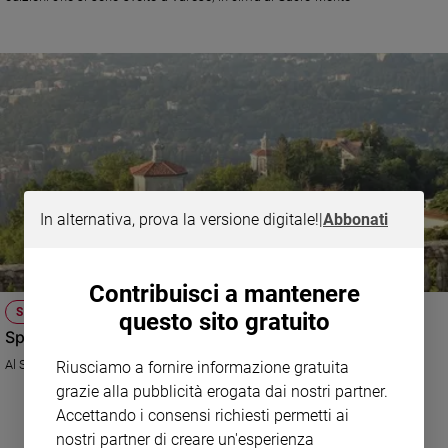
Ambiente
e
Creato
Volontariato
Diritti
Aziende
di
valore
Caso
In alternativa, prova la versione digitale!
|
Abbonati
della
settimana
Migranti
Contribuisci a mantenere
Diversità
SPIRITUALITÀ A TEATRO
e
questo sito gratuito
Spettacoli e mostre al festival tra Sacro e Sacro monte
inclusione
Costume
Al Sacro monte di Varese, la Medea di Euripide, Guttuso e Paul Cluadel
Riusciamo a fornire informazione gratuita
grazie alla pubblicità erogata dai nostri partner.
Cultura
Accettando i consensi richiesti permetti ai
e
nostri partner di creare un'esperienza
spettacoli