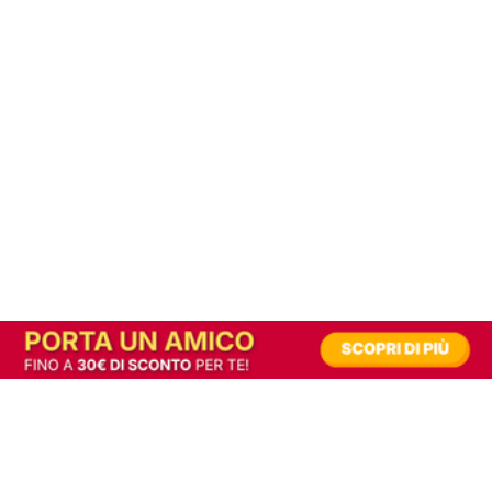
In alternativa, prova la versione digitale!
|
Abbonati
Contribuisci a mantenere questo sito gratuito
Riusciamo a fornire informazione gratuita grazie alla pubblicità erogata dai nostri
partner.
Accettando i consensi richiesti permetti ai nostri partner di creare un'esperienza