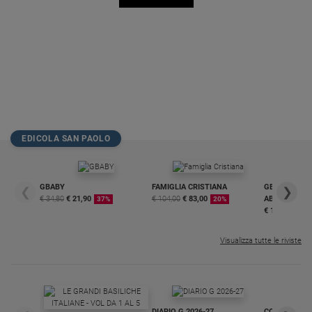
EDICOLA SAN PAOLO
GBABY
FAMIGLIA CRISTIANA
GBABY DIGITA
❮
❯
€ 34,80
€ 21,90
€ 104,00
€ 83,00
ABBONAMEN
37%
20%
€ 16,99
Visualizza tutte le riviste
DIARIO G 2026-27
COLLANA ARS