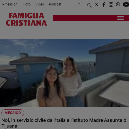
Riflessioni
Foto
Video
Podcast
Privacy Policy
Chi siamo
Contatti
Pubblicità
Attualità
Registrati
Redazione
Italia
SERVIZIO CIVILE
Cronaca
Politica
Mondo
Economia
Legalità
e
giustizia
Sport
Interviste
Papa
MESSICO
Papa
Noi, in servizio civile dall'Italia all’Istituto Madre Assunta di
Tijuana