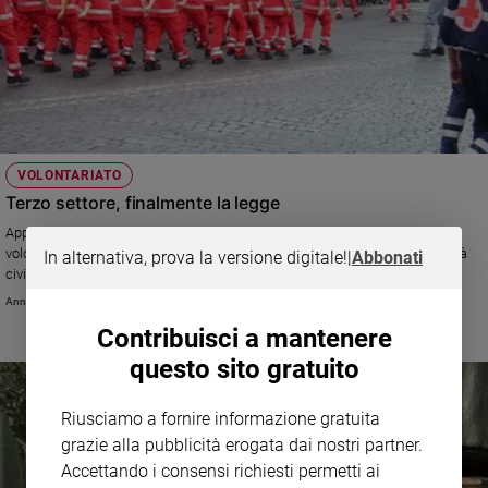
VOLONTARIATO
Terzo settore, finalmente la legge
Approvata la legge delega che riordina l'ambito della solidarietà e del
volontariato: una carta d'identità che mette nel registro solo chi ha finalità
In alternativa, prova la versione digitale!
|
Abbonati
civiche, solidaristiche, sociali
Annachiara Valle
Contribuisci a mantenere
questo sito gratuito
Riusciamo a fornire informazione gratuita
grazie alla pubblicità erogata dai nostri partner.
Accettando i consensi richiesti permetti ai