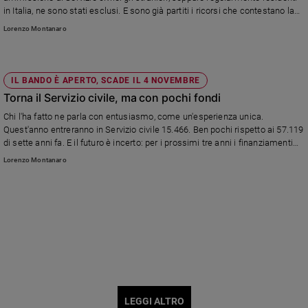
in Italia, ne sono stati esclusi. E sono già partiti i ricorsi che contestano la
norma da parte di alcuni giovani immigrati. Nel caso precedente la giustizia
Lorenzo Montanaro
diede loro ragione, ma bloccò la partenza dei volontari. E stavolta che
accade?
IL BANDO È APERTO, SCADE IL 4 NOVEMBRE
Torna il Servizio civile, ma con pochi fondi
Chi l'ha fatto ne parla con entusiasmo, come un'esperienza unica.
Quest'anno entreranno in Servizio civile 15.466. Ben pochi rispetto ai 57.119
di sette anni fa. E il futuro è incerto: per i prossimi tre anni i finanziamenti
restano al lumicino. Polemiche per l'esclusione, ancora una volta, degli
Lorenzo Montanaro
stranieri. Ancora pochi giorni per fare domanda, il bando scade il 4
novembre.
LEGGI ALTRO