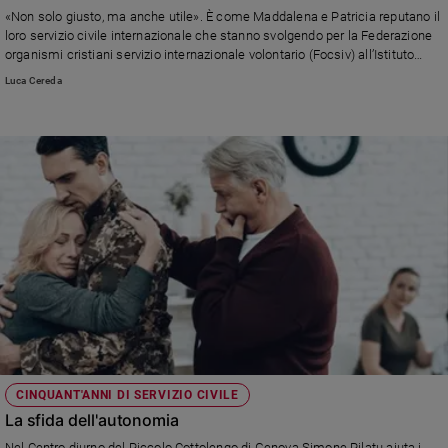
Chiesa
«Non solo giusto, ma anche utile». È come Maddalena e Patricia reputano il
Chiesa
loro servizio civile internazionale che stanno svolgendo per la Federazione
organismi cristiani servizio internazionale volontario (Focsiv) all’Istituto
Madre Assunta di Tijuana in Messico, al confine con gli Stati Uniti per le
Fede
Luca Cereda
donne e madri con figli che scappano da guerre, crisi climatica e narcos.
e
spiritualità
Santi
Devozione
e
fede
Parola
del
giorno
Santo
del
giorno
Società
CINQUANT'ANNI DI SERVIZIO CIVILE
e
La sfida dell'autonomia
valori
Nel Centro diurno del Piccolo Cottolengo di Genova Simone Pilatu aiuta i