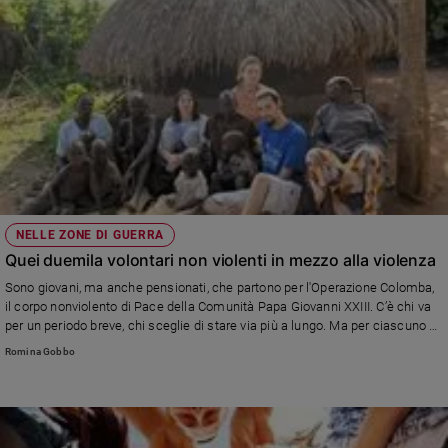
NELLE ZONE DI GUERRA
Quei duemila volontari non violenti in mezzo alla violenza
Sono giovani, ma anche pensionati, che partono per l'Operazione Colomba,
il corpo nonviolento di Pace della Comunità Papa Giovanni XXIII. C’è chi va
per un periodo breve, chi sceglie di stare via più a lungo. Ma per ciascuno al
ritorno la vita non sarà più la stessa
Romina Gobbo