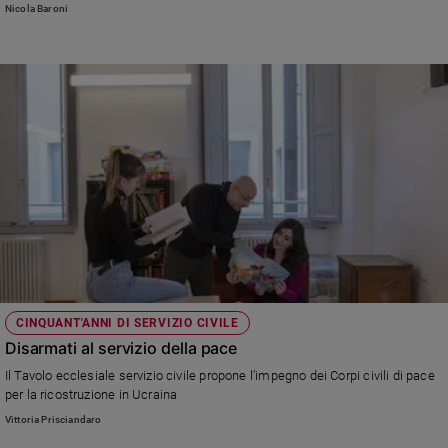
Nicola Baroni
e
giovani
Adolescenza
Bioetica
Vai
Riflessioni
Foto
CINQUANT'ANNI DI SERVIZIO CIVILE
Video
Disarmati al servizio della pace
Il Tavolo ecclesiale servizio civile propone l’impegno dei Corpi civili di pace
Podcast
per la ricostruzione in Ucraina
Vittoria Prisciandaro
Privacy