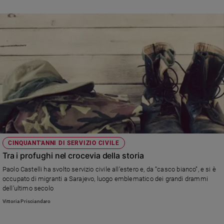
Policy
Chi
siamo
Contatti
Pubblicità
Registrati
CINQUANT'ANNI DI SERVIZIO CIVILE
Redazione
Tra i profughi nel crocevia della storia
Paolo Castelli ha svolto servizio civile all’estero e, da “casco bianco”, e si è
occupato di migranti a Sarajevo, luogo emblematico dei grandi drammi
Social
dell’ultimo secolo
Vittoria Prisciandaro