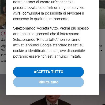
nostri partner di creare un'esperienza
personalizzata ed offrirti un miglior servizio.
Avrai comunque la possibilità di revocare il
consenso in qualunque momento.
Selezionando 'Accetta tutto', vedrai più spesso
annunci su argomenti che ti interessano.
SOCIETÀ E VALORI
Jasari: "Ora voglio rendermi utile per l'Italia"
Selezionando 'Rifiuta tutto', non verranno
attivati annunci Google standard basati su
Afghano, Dast Mahammad Jasari ha avuto l'asilo politico nel nostro Paese.
cookie o identificatori locali; ove disponibile
Svolge il servizio civile presso il servizio dei Salesiani per i rifugiati a Roma,
in via Marsala, accanto alla stazione Termini. E spera di diventare
potranno essere richiesti annunci limitati.
mediatore culturale.
Alberto Bobbio
ACCETTA TUTTO
Rifiuta tutto