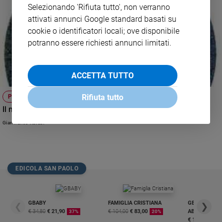
Selezionando 'Rifiuta tutto', non verranno
e
attivati annunci Google standard basati su
giovani
cookie o identificatori locali; ove disponibile
Adolescenza
potranno essere richiesti annunci limitati.
Bioetica
ACCETTA TUTTO
Vai
Rifiuta tutto
PAGINE PER L'ANIMA
Il mio vivere è Cristo
Riflessioni
Gianfranco Ravasi
Foto
Video
EDICOLA SAN PAOLO
Podcast
GBABY
FAMIGLIA CRISTIANA
GBABY DIGITA
❮
❯
€ 34,80
€ 21,90
€ 104,00
€ 83,00
ABBONAMEN
37%
20%
Privacy
€ 16,99