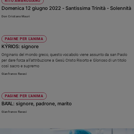
Chiesa
RITO AMBROSIANO
Domenica 12 giugno 2022 - Santissima Trinità - Solennità
Chiesa
Don Cristiano Mauri
Fede
e
spiritualità
PAGINE PER L'ANIMA
Santi
KÝRIOS: signore
Devozione
Originario del mondo greco, questo vocabolo viene assunto da san Paolo
e
per dare forza all’attribuzione a Gesù Cristo Risorto e Glorioso di un titolo
fede
così sacro e supremo
Parola
Gianfranco Ravasi
del
giorno
Santo
PAGINE PER L'ANIMA
del
BA‘AL: signore, padrone, marito
giorno
Gianfranco Ravasi
Società
e
valori