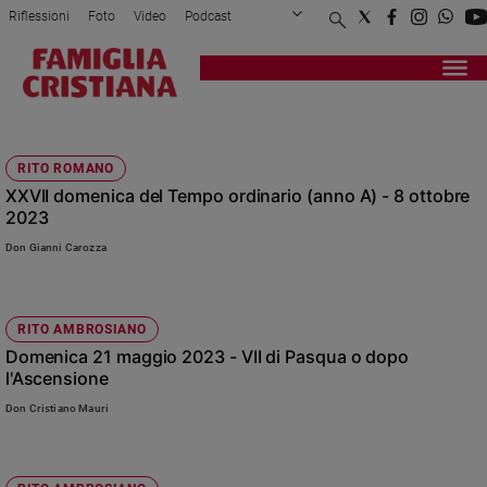
Riflessioni
Foto
Video
Podcast
Privacy Policy
Chi siamo
Contatti
Pubblicità
Attualità
Registrati
Redazione
Italia
SIGNORE
Cronaca
RITO ROMANO
Politica
XXVII domenica del Tempo ordinario (anno A) - 8 ottobre
Mondo
2023
Economia
Don Gianni Carozza
Legalità
e
giustizia
Sport
RITO AMBROSIANO
Domenica 21 maggio 2023 - VII di Pasqua o dopo
Interviste
l'Ascensione
Papa
Don Cristiano Mauri
Papa