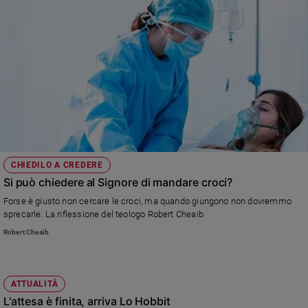
Ambiente
e
Creato
Volontariato
Diritti
Aziende
di
valore
Caso
della
CHIEDILO A CREDERE
settimana
Si può chiedere al Signore di mandare croci?
Migranti
Forse è giusto non cercare le croci, ma quando giungono non dovremmo
Diversità
sprecarle. La riflessione del teologo Robert Cheaib
e
inclusione
Robert Cheaib
Costume
Cultura
ATTUALITÀ
e
L'attesa è finita, arriva Lo Hobbit
spettacoli