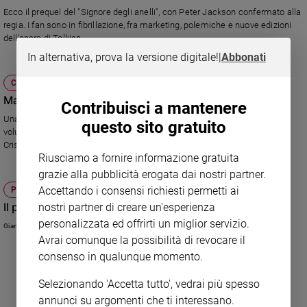
Ecco il prequel del "Signore degli anelli", con Peter Jackson confermato alla
Sanremo
regia. I fan sono in fibrillazione, fra marketing, polemiche e nuove edizioni
2026
dell'opera di Tolkien.
Cinema,
In alternativa, prova la versione digitale!
|
Abbonati
Tv
e
CHIESA
streaming
Martini: l'amore vince la paura
Contribuisci a mantenere
Libri
Una riflessione dello scrittore Ferruccio Parazzoli, che ha presentato il
questo sito gratuito
Musica
volume "Incontro al Signore risorto" del card. Martini, allegato a Famiglia
Cristiana lo scorso aprile.
Arte
Riusciamo a fornire informazione gratuita
grazie alla pubblicità erogata dai nostri partner.
Famiglia
ed
Accettando i consensi richiesti permetti ai
PAGINE PER L'ANIMA
educazione
Il passero e la rondine
nostri partner di creare un'esperienza
Genitori
personalizzata ed offrirti un miglior servizio.
Gianfranco Ravasi
e
Avrai comunque la possibilità di revocare il
figli
consenso in qualunque momento.
Nonni
Selezionando 'Accetta tutto', vedrai più spesso
Coppia
annunci su argomenti che ti interessano.
Scuola