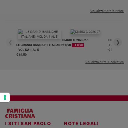
Policy
Visualizza tutte le riviste
Chi
siamo
DIARIO G 2026-27
COLLANA ARS
❮
❯
Contatti
LE GRANDI BASILICHE ITALIANE
€ 8,90
1 - 2
- € 8,90
- VOL DA 1 AL 5
€ 18,50
€ 64,50
Pubblicità
Visualizza tutte le collection
Registrati
Redazione
Social
I SITI SAN PAOLO
NOTE LEGALI