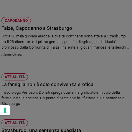
rimediare alla violazione.
CAPODANNO
Taizé, Capodanno a Strasburgo
Circa 30 mila giovani europei e di altri continenti sono attesi a Strasburgo,
tra il 28 dicembre e il primo gennaio, per il “pellegrinaggio di fiducia”
promosso dalla Comunità di Taizé. Insieme ai giovani francesi e tedeschi
che li accoglieranno, “cercheranno la comunione visibile di coloro che
Alberto Chiara
amano Cristo”.
ATTUALITÀ
La famiglia non è solo convivenza erotica
Il sociologo Pierpaolo Donati spiega qual è il significato e il ruolo della
famiglia nella società. Un punto di vista che fa riflettere sulla sentenza di
Strasburgo.
ATTUALITÀ
Strasburgo: una sentenza sbagliata