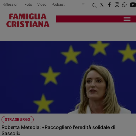
Riflessioni
Foto
Video
Podcast
Privacy Policy
Chi siamo
Contatti
Pubblicità
Attualità
Registrati
Redazione
Italia
STRASBURGO
Cronaca
Politica
Mondo
Economia
Legalità
e
giustizia
Sport
Interviste
Papa
STRASBURGO
Papa
Roberta Metsola: «Raccoglierò l'eredità solidale di
Sassoli»