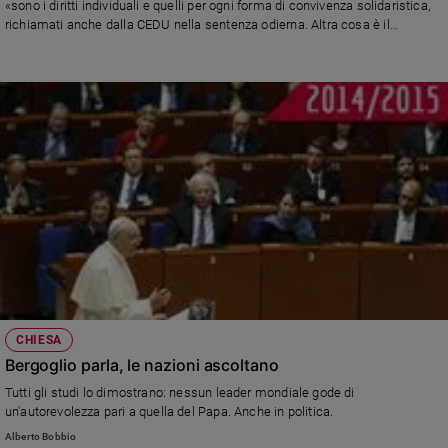
«sono i diritti individuali e quelli per ogni forma di convivenza solidaristica,
richiamati anche dalla CEDU nella sentenza odierna. Altra cosa è il
riconoscimento nei fatti di un matrimonio sotto mentite spoglie»
CHIESA
Bergoglio parla, le nazioni ascoltano
Tutti gli studi lo dimostrano: nessun leader mondiale gode di
un'autorevolezza pari a quella del Papa. Anche in politica.
Alberto Bobbio