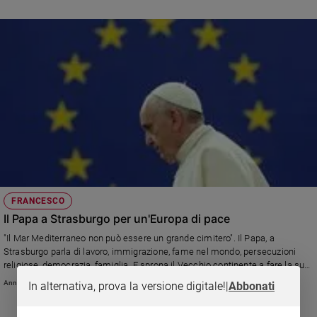
FRANCESCO
Il Papa a Strasburgo per un'Europa di pace
"Il Mar Mediterraneo non può essere un grande cimitero". Il Papa, a
Strasburgo parla di lavoro, immigrazione, fame nel mondo, persecuzioni
religiose, democrazia, famiglia. E sprona il Vecchio continente a fare la sua
parte, sull'esempio degli ideali dei padri fondatori, per "difendere la fragilità
Annachiara Valle
In alternativa, prova la versione digitale!
|
Abbonati
dei popoli" e lavorare per la pace.