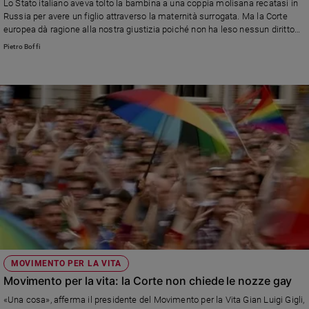
Lo Stato italiano aveva tolto la bambina a una coppia molisana recatasi in
Russia per avere un figlio attraverso la maternità surrogata. Ma la Corte
europea dà ragione alla nostra giustizia poiché non ha leso nessun diritto
umano ma ha giustamente punito il "fai da te" delle tecnologie riproduttive.
Pietro Boffi
MOVIMENTO PER LA VITA
Movimento per la vita: la Corte non chiede le nozze gay
«Una cosa», afferma il presidente del Movimento per la Vita Gian Luigi Gigli,