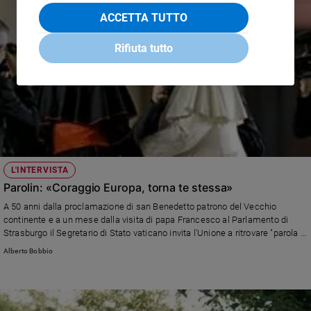
ACCETTA TUTTO
Rifiuta tutto
L'INTERVISTA
Parolin: «Coraggio Europa, torna te stessa»
A 50 anni dalla proclamazione di san Benedetto patrono del Vecchio
continente e a un mese dalla visita di papa Francesco al Parlamento di
Strasburgo il Segretario di Stato vaticano invita l'Unione a ritrovare "parola e
presenza" sulla scena mondiale. Le sue riflessioni sulle radici cristiane
Alberto Bobbio
dell'Europa, sull'Ucraina e sul Medio Oriente (Iran incluso).