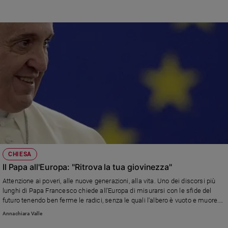
CHIESA
Il Papa all'Europa: "Ritrova la tua giovinezza"
Attenzione ai poveri, alle nuove generazioni, alla vita. Uno dei discorsi più
lunghi di Papa Francesco chiede all'Europa di misurarsi con le sfide del
futuro tenendo ben ferme le radici, senza le quali l'albero è vuoto e muore.
La Chiesa, esperta in umanità, pronta a collaborare sul tema dei diritti
Annachiara Valle
umani.