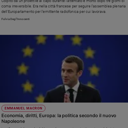
Colpito da un proiettile al capo durante l'attentato è morto dopo tre giorni di
e
coma irreversibile. Era nella città francese per seguire l'assemblea plenaria
giovani
dell'Europarlamento per l'emittente radiofonica per cui lavorava.
Adolescenza
Fulvia Degl'Innocenti
Bioetica
Vai
Riflessioni
Foto
Video
EMMANUEL MACRON
Podcast
Economia, diritti, Europa: la politica secondo il nuovo
Napoleone
Privacy