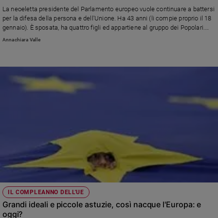
Chiesa
La neoeletta presidente del Parlamento europeo vuole continuare a battersi
Chiesa
per la difesa della persona e dell'Unione. Ha 43 anni (li compie proprio il 18
gennaio). È sposata, ha quattro figli ed appartiene al gruppo dei Popolari.
Antiabortista, si batte per i diritti dei migranti, per la libertà di stampa e per
Fede
Annachiara Valle
le pari opportunità.
e
spiritualità
Santi
Devozione
e
fede
Parola
del
giorno
Santo
del
giorno
Società
IL COMPLEANNO DELL'UE
e
Grandi ideali e piccole astuzie, così nacque l'Europa: e
valori
oggi?