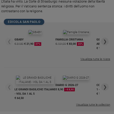
L'Italia ha vinto. La Corte di Strasburgo: nessuna violazione della libertà
religiosa. Per il Vaticano sentenza storica: i diritti dell'uomo non
contrastano con la religione.
EDICOLA SAN PAOLO
GBABY
FAMIGLIA CRISTIANA
GBABY DIGITA
❮
❯
€ 34,80
€ 21,90
€ 104,00
€ 83,00
ABBONAMEN
37%
20%
€ 16,99
Visualizza tutte le riviste
DIARIO G 2026-27
COLLANA ARS
❮
❯
LE GRANDI BASILICHE ITALIANE
€ 8,90
1 - 2
- € 8,90
- VOL DA 1 AL 5
€ 18,50
€ 64,50
Visualizza tutte le collection