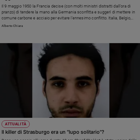
Ambiente
Il 9 maggio 1950 la Francia decise (con molti ministri distratti dall'ora di
e
pranzo) di tendere la mano alla Germania sconfitta e suggerì di mettere in
Creato
comune carbone e acciaio per evitare l'ennesimo conflitto. Italia, Belgio,
Olanda e Lussemburgo aderirono subito. Il ruolo chiave dei cattolici. Il
Volontariato
Alberto Chiara
presente segnato dalla pandemia. Ma anche dalla voglia di ripensare le
Diritti
istituzioni: comincia la Conferenza sul futuro dell'Unione
Aziende
di
valore
Caso
della
settimana
Migranti
Diversità
e
inclusione
Costume
ATTUALITÀ
Cultura
Il killer di Strasburgo era un "lupo solitario"?
e
spettacoli