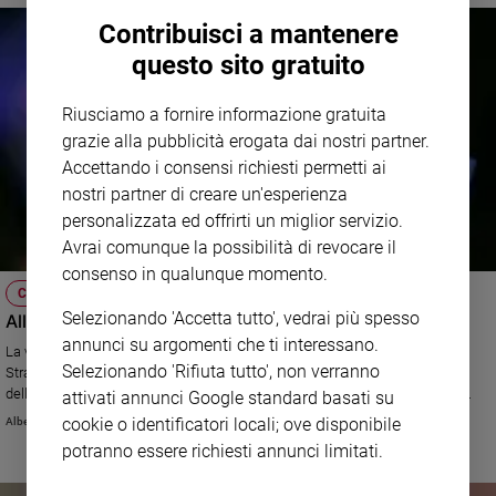
Contribuisci a mantenere
questo sito gratuito
Riusciamo a fornire informazione gratuita
grazie alla pubblicità erogata dai nostri partner.
Accettando i consensi richiesti permetti ai
nostri partner di creare un'esperienza
personalizzata ed offrirti un miglior servizio.
Avrai comunque la possibilità di revocare il
consenso in qualunque momento.
CHIESA
Selezionando 'Accetta tutto', vedrai più spesso
Alle radici dell'Europa
annunci su argomenti che ti interessano.
La visita che Papa Francesco fa il 25 novembre al Parlamento di
Selezionando 'Rifiuta tutto', non verranno
Strasburgo conferma l'attenzione del magistero della Chiesa. L'eclissi
dell'anima cristiana del Vecchio Continente e i costanti richiami dei Papi.
attivati annunci Google standard basati su
cookie o identificatori locali; ove disponibile
Alberto Bobbio
potranno essere richiesti annunci limitati.