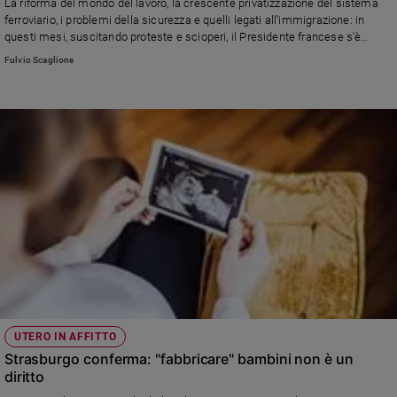
La riforma del mondo del lavoro, la crescente privatizzazione del sistema
Policy
ferroviario, i problemi della sicurezza e quelli legati all'immigrazione: in
questi mesi, suscitando proteste e scioperi, il Presidente francese s'è
dimostrato più attento ai capitali e agli investimenti che alle persone. E
Fulvio Scaglione
Chi
circa il futuro del Vecchio Continente...
siamo
Contatti
Pubblicità
Registrati
Redazione
Social
UTERO IN AFFITTO
Strasburgo conferma: "fabbricare" bambini non è un
diritto