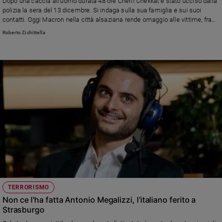
Dopo una caccia all'uomo durata 48 ore Cherif Chekkat è stato ucciso dalla
polizia la sera del 13 dicembre. Si indaga sulla sua famiglia e sui suoi
Sanremo
contatti. Oggi Macron nella città alsaziana rende omaggio alle vittime, fra
2026
loro anche Antonio Megalizzi.
Roberto Zichittella
Cinema,
Tv
e
streaming
Libri
Musica
Arte
Famiglia
ed
educazione
Genitori
e
figli
TERRORISMO
Nonni
Non ce l'ha fatta Antonio Megalizzi, l'italiano ferito a
Coppia
Strasburgo
Scuola