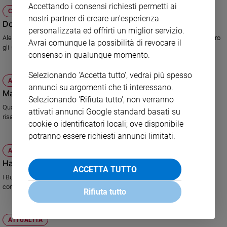
Accettando i consensi richiesti permetti ai
e
CULTURA E SPETTACOLI
nostri partner di creare un'esperienza
giovani
Doping, dove finisce lo sport
personalizzata ed offrirti un miglior servizio.
Adolescenza
Alessandro Donati, ex allenatore dell'atletica nazionale, racconta in un libro
Avrai comunque la possibilità di revocare il
Bioetica
gli scandali e gli affari internazionali del doping.
consenso in qualunque momento.
Selezionando 'Accetta tutto', vedrai più spesso
ATTUALITÀ
Vai
annunci su argomenti che ti interessano.
Ma Cannes sa ancora sognare
Selezionando 'Rifiuta tutto', non verranno
Qualche delusione (Almodovar, Von Trier) ma anche fantasia, emozione,
attivati annunci Google standard basati su
risate e commozione. I grandi affari al margine del Festival.
Riflessioni
cookie o identificatori locali; ove disponibile
potranno essere richiesti annunci limitati.
Foto
ATTUALITÀ
Hai una buona idea? Dillo all'Angelo
ACCETTA TUTTO
Video
I Business Angels spopolano in Francia. Ascoltano i giovani e finanziano,
come soci di minoranza, i progetti più convincenti. Risultato...
Rifiuta tutto
Podcast
ATTUALITÀ
Privacy