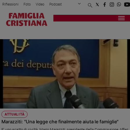
Riflessioni
Foto
Video
Podcast
Privacy Policy
Chi siamo
Contatti
Pubblicità
Attualità
Registrati
Redazione
Italia
AFFARI
Cronaca
Politica
Mondo
Economia
Legalità
e
giustizia
Sport
Interviste
Papa
ATTUALITÀ
Papa
Marazziti: "Una legge che finalmente aiuta le famiglie"
E' uno scatto di civiltà. Mario Marazziti, presidente della Commissione Affari