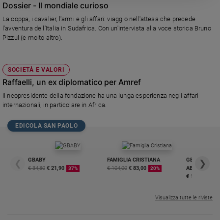
Dossier - Il mondiale curioso
Policy
La coppa, i cavalier, l'armi e gli affari: viaggio nell'attesa che precede
l'avventura dell'Italia in Sudafrica. Con un'intervista alla voce storica Bruno
Chi
Pizzul (e molto altro).
siamo
SOCIETÀ E VALORI
Contatti
Raffaelli, un ex diplomatico per Amref
Il neopresidente della fondazione ha una lunga esperienza negli affari
Pubblicità
internazionali, in particolare in Africa.
Registrati
EDICOLA SAN PAOLO
Redazione
GBABY
FAMIGLIA CRISTIANA
GBABY DIGITA
❮
❯
€ 34,80
€ 21,90
€ 104,00
€ 83,00
ABBONAMEN
37%
20%
€ 16,99
Social
Visualizza tutte le riviste