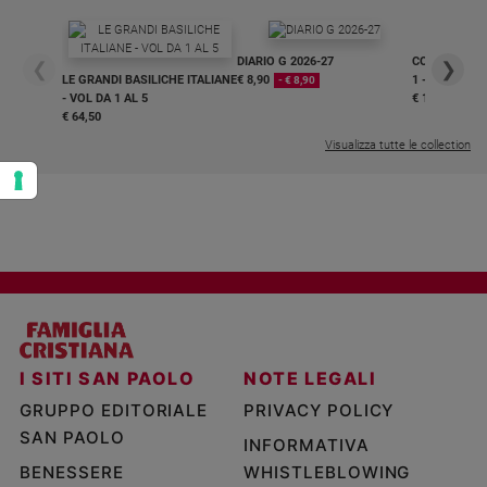
DIARIO G 2026-27
COLLANA ARS
❮
❯
LE GRANDI BASILICHE ITALIANE
€ 8,90
1 - 2
- € 8,90
- VOL DA 1 AL 5
€ 18,50
€ 64,50
Visualizza tutte le collection
I SITI SAN PAOLO
NOTE LEGALI
GRUPPO EDITORIALE
PRIVACY POLICY
SAN PAOLO
INFORMATIVA
BENESSERE
WHISTLEBLOWING