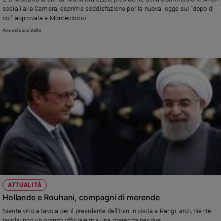
Chiesa
sociali alla Camera, esprime soddisfazione per la nuova legge sul "dopo di
Chiesa
noi" approvata a Montecitorio.
Annachiara Valle
Fede
e
spiritualità
Santi
Devozione
e
fede
Parola
del
giorno
Santo
del
giorno
ATTUALITÀ
Società
Hollande e Rouhani, compagni di merende
e
valori
Niente vino a tavola per il presidente dell'Iran in visita a Parigi. anzi, niente
tavola: non un pranzo ufficiale ma una merenda per due.