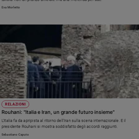
Ambiente
Eva Morletto
e
Creato
Volontariato
Diritti
Aziende
di
valore
Caso
della
settimana
Migranti
Diversità
e
inclusione
RELAZIONI
Rouhani: "Italia e Iran, un grande futuro insieme"
Costume
L'Italia fa da apripista al ritorno dell'Iran sulla scena internazionale. E il
Cultura
presidente Rouhani si mostra soddisfatto degli accordi raggiunti.
e
Sebastiano Caputo
spettacoli