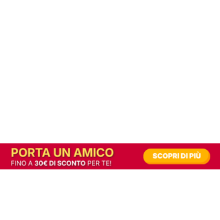
In alternativa, prova la versione digitale!
|
Abbonati
Contribuisci a mantenere questo sito gratuito
Riusciamo a fornire informazione gratuita grazie alla pubblicità erogata dai nostri
partner.
Accettando i consensi richiesti permetti ai nostri partner di creare un'esperienza