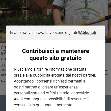
In alternativa, prova la versione digitale!
|
Abbonati
"FRIARIELLI, NON PROIETTILI"
Contribuisci a mantenere
Il Giardino degli scalzi: strappata agli spacciatori, terra
questo sito gratuito
che dà buon frutto
A Napoli c'è un agrumeto nascosto, fino a ieri, nel cuore di Materdei.
Riusciamo a fornire informazione gratuita
Abbandonato da circa 30 anni, era la via di fuga di chi spacciava droga, ma
grazie alla pubblicità erogata dai nostri partner.
anche una discarica a cielo aperto. Era il simbolo dell’illegalità: oggi è rinato
grazie a persone di buona volontà.
Accettando i consensi richiesti permetti ai
Maria Elefante
nostri partner di creare un'esperienza
personalizzata ed offrirti un miglior servizio.
Avrai comunque la possibilità di revocare il
consenso in qualunque momento.