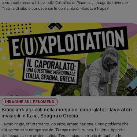
presentato presso l'Università Cattolica di Piacenza il progetto triennale
Sanremo
"Nutrire di cibo e conoscenze le comunità di Moroto e Napak"
2026
Cinema,
Tv
e
streaming
Libri
Musica
Arte
Famiglia
ed
educazione
Genitori
INDAGINE SUL FENOMENO
e
Braccianti agricoli nella morsa del caporalato: i lavoratori
figli
invisibili in Italia, Spagna e Grecia
Nonni
Lavoro grigio, sfruttamento, violenze, emarginazione. Sono problemi che
Coppia
attraversano le campagne dell'Europa mediterranea. L'ultimo rapporto
dell'associazione ambientalista Terra! indaga in modo dettagliato le
Scuola