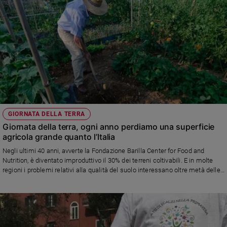
GIORNATA DELLA TERRA
Giornata della terra, ogni anno perdiamo una superficie
agricola grande quanto l’Italia
Negli ultimi 40 anni, avverte la Fondazione Barilla Center for Food and
Nutrition, è diventato improduttivo il 30% dei terreni coltivabili. E in molte
regioni i problemi relativi alla qualità del suolo interessano oltre metà delle
terre coltivate, specialmente in Africa Sub-Sahariana, in America del Sud,
nel Sud-Est Asiatico e in Nord Europa