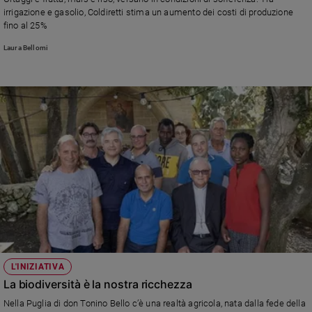
Chiesa
irrigazione e gasolio, Coldiretti stima un aumento dei costi di produzione
Chiesa
fino al 25%
Laura Bellomi
Fede
e
spiritualità
Santi
Devozione
e
fede
Parola
del
giorno
Santo
del
giorno
L'INIZIATIVA
Società
La biodiversità è la nostra ricchezza
e
valori
Nella Puglia di don Tonino Bello c’è una realtà agricola, nata dalla fede della