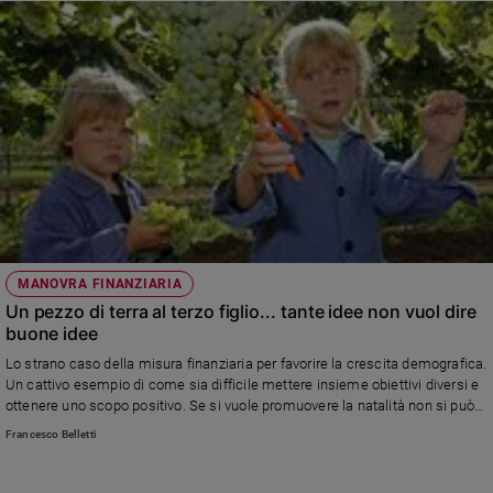
MANOVRA FINANZIARIA
Un pezzo di terra al terzo figlio... tante idee non vuol dire
buone idee
Lo strano caso della misura finanziaria per favorire la crescita demografica.
Un cattivo esempio di come sia difficile mettere insieme obiettivi diversi e
ottenere uno scopo positivo. Se si vuole promuovere la natalità non si può
non passare dalla fiscalità generale, da un radicale intervento
Francesco Belletti
universalistico, che rende giustizia alle famiglie con figli.