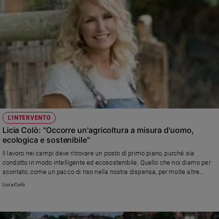
L'INTERVENTO
Licia Colò: "Occorre un'agricoltura a misura d'uomo,
ecologica e sostenibile"
Il lavoro nei campi deve ritrovare un posto di primo piano, purché sia
condotto in modo intelligente ed ecosostenibile. Quello che noi diamo per
scontato, come un pacco di riso nella nostra dispensa, per molte altre
persone rappresenta una conquista quotidiana. Per questo motivo riparte la
Licia Colò
campagna della Focsiv e di Coldiretti “Abbiamo riso per una cosa seria”, un
progetto che ha l’obiettivo di promuovere l’agricoltura familiare e le piccole
comunità rurali, attraverso il sostegno di diversi interventi, sia in Italia che
nel resto del mondo