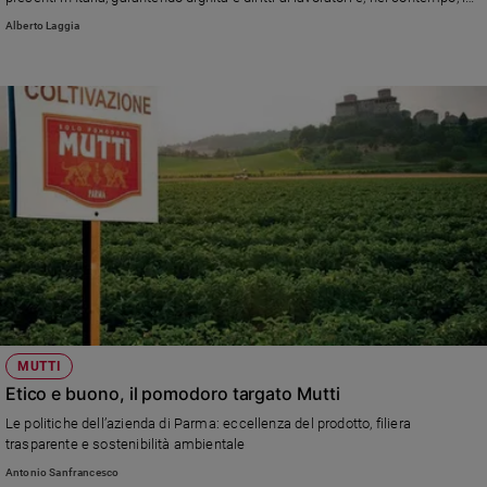
esigenze del mercato del lavoro.
Policy
Alberto Laggia
Chi
siamo
Contatti
Pubblicità
Registrati
Redazione
MUTTI
Etico e buono, il pomodoro targato Mutti
Social
Le politiche dell’azienda di Parma: eccellenza del prodotto, filiera
trasparente e sostenibilità ambientale
Antonio Sanfrancesco