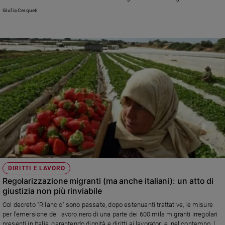
caratteristiche del lavoro agricolo nei tre Paesi, mettendo in evidenza le
e
Giulia Cerqueti
piaghe comuni, come la debolezza dei sistemi di controllo e il far west dei
giovani
contratti
Adolescenza
Bioetica
Vai
Riflessioni
Foto
DIRITTI E LAVORO
Video
Regolarizzazione migranti (ma anche italiani): un atto di
giustizia non più rinviabile
Podcast
Col decreto "Rilancio" sono passate, dopo estenuanti trattative, le misure
per l'emersione del lavoro nero di una parte dei 600 mila migranti irregolari
Privacy
presenti in Italia, garantendo dignità e diritti ai lavoratori e, nel contempo, le