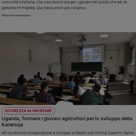
comunità cristiana, che crea lavoro sia per i giovani del posto che per le
Ambiente
persone immigrate. Qui nessuno è uno «scarto»
e
Vittoria Prisciandaro
Creato
Volontariato
Diritti
Aziende
di
valore
Caso
della
settimana
Migranti
Diversità
e
inclusione
Costume
SICUREZZA ALIMENTARE
Uganda, formare i giovani agricoltori per lo sviluppo della
Cultura
Karamoja
e
Africa Mission-Cooperazione e sviluppo e Medici con l'Africa Cuamm hanno
spettacoli