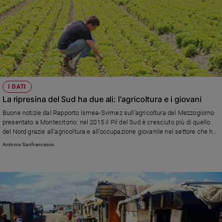
I DATI
La ripresina del Sud ha due ali: l'agricoltura e i giovani
Buone notizie dal Rapporto Ismea-Svimez sull’agricoltura del Mezzogiorno
presentato a Montecitorio: nel 2015 il Pil del Sud è cresciuto più di quello
del Nord grazie all’agricoltura e all’occupazione giovanile nel settore che ha
segnato una crescita dell’11,3 per cento con 26.587 imprese condotte da
Antonio Sanfrancesco
under 35. Alla Camera è intervenuto anche il segretario generale della Cei,
mons. Nunzio Galantino: «Burocrazia e criminalità sono due macigni. Serve
innovazione tecnica ma soprattutto sociale perché mancano i ponti quanto
la povertà di soldi si accompagna alla povertà di relazioni»