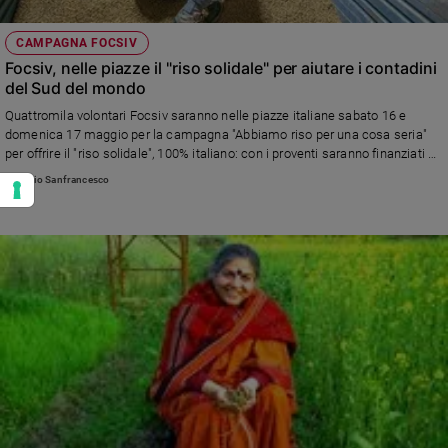
CAMPAGNA FOCSIV
Focsiv, nelle piazze il "riso solidale" per aiutare i contadini
del Sud del mondo
Quattromila volontari Focsiv saranno nelle piazze italiane sabato 16 e
domenica 17 maggio per la campagna "Abbiamo riso per una cosa seria"
per offrire il "riso solidale", 100% italiano: con i proventi saranno finanziati 30
interventi a sostegno delle comunità contadine in Africa, America Latina e
Antonio Sanfrancesco
Asia e garantire la sicurezza alimentare a 30.000 famiglie del Sud del
mondo