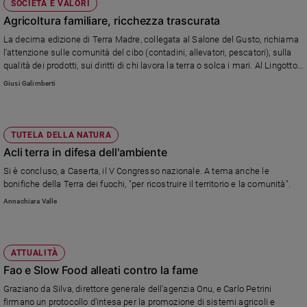
SOCIETÀ E VALORI
Agricoltura familiare, ricchezza trascurata
La decima edizione di Terra Madre, collegata al Salone del Gusto, richiama
l'attenzione sulle comunità del cibo (contadini, allevatori, pescatori), sulla
qualità dei prodotti, sui diritti di chi lavora la terra o solca i mari. Al Lingotto
di Torino l'eco dell'Expo 2015 che prossimamente si occuperà di temi
Giusi Galimberti
analoghi.
TUTELA DELLA NATURA
Acli terra in difesa dell'ambiente
Si è concluso, a Caserta, il V Congresso nazionale. A tema anche le
bonifiche della Terra dei fuochi, "per ricostruire il territorio e la comunità".
Annachiara Valle
ATTUALITÀ
Fao e Slow Food alleati contro la fame
Graziano da Silva, direttore generale dell'agenzia Onu, e Carlo Petrini
firmano un protocollo d'intesa per la promozione di sistemi agricoli e