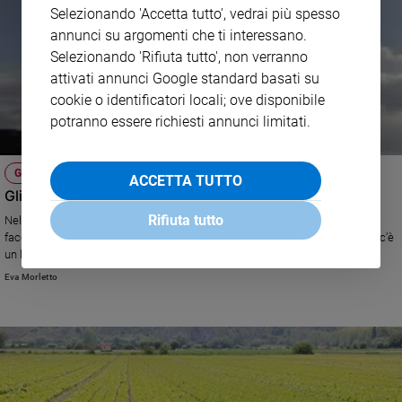
Selezionando 'Accetta tutto', vedrai più spesso
annunci su argomenti che ti interessano.
Selezionando 'Rifiuta tutto', non verranno
attivati annunci Google standard basati su
cookie o identificatori locali; ove disponibile
potranno essere richiesti annunci limitati.
GIAPPONE
ACCETTA TUTTO
Gli orti di Fukushima rinascono in Europa
Rifiuta tutto
Nel cuore del quartiere Oberkampf, a due passi da quel Bataclan dalla
facciata multicolore in contrasto stridente con le emozioni che provoca, c’è
un locale dalla porta blu, che parla di speranza
Eva Morletto