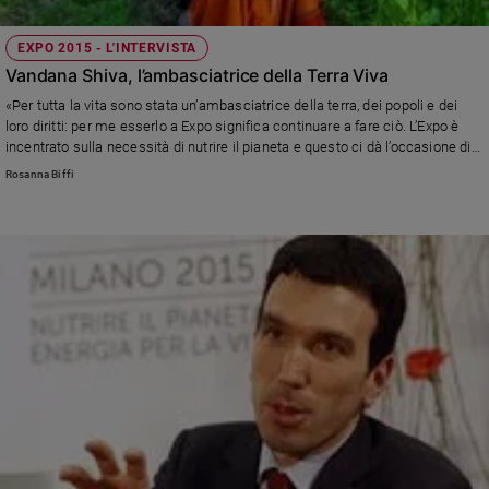
EXPO 2015 - L'INTERVISTA
Vandana Shiva, l’ambasciatrice della Terra Viva
«Per tutta la vita sono stata un’ambasciatrice della terra, dei popoli e dei
loro diritti: per me esserlo a Expo significa continuare a fare ciò. L’Expo è
incentrato sulla necessità di nutrire il pianeta e questo ci dà l’occasione di
riflettere su chi realmente contribuisce a farlo». Con queste motivazioni,
Rosanna Biffi
l’attivista indiana e premio Nobel partecipa a Expo Milano. Nell’intervista
parla anche della “via italiana” all’agricoltura, di Ogm, del ruolo delle donne.
E di molto altro.