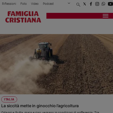
Riflessioni
Foto
Video
Podcast
Privacy Policy
Chi siamo
Contatti
Pubblicità
Attualità
Registrati
Redazione
Italia
AGRICOLTURA
Cronaca
Politica
Mondo
Economia
Legalità
e
giustizia
Sport
Interviste
Papa
ITALIA
Papa
La siccità mette in ginocchio l’agricoltura
Ortaggi e frutta, mais e riso, versano in condizioni di sofferenza. Tra