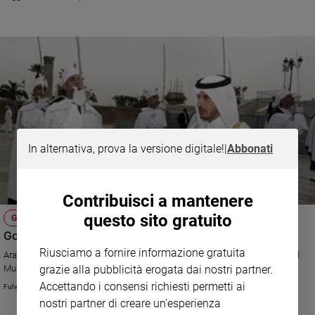
Ambiente
e
Creato
Volontariato
Diritti
Aziende
di
valore
Caso
In alternativa, prova la versione digitale!
|
Abbonati
della
settimana
Migranti
Contribuisci a mantenere
Diversità
questo sito gratuito
GERUSALEMME, DAMASCO E DINTORNI
e
Golfo: quando litigano gli sceicchi
inclusione
Riusciamo a fornire informazione gratuita
Costume
Arabia Saudita, Bahrein e Emirati "scomunicano" il Qatar. Colpa dei Fratell
grazie alla pubblicità erogata dai nostri partner.
Musulmani ma non solo. In ballo c'è la sicurezza del regno.
Accettando i consensi richiesti permetti ai
Cultura
Fulvio Scaglione
e
nostri partner di creare un'esperienza
spettacoli