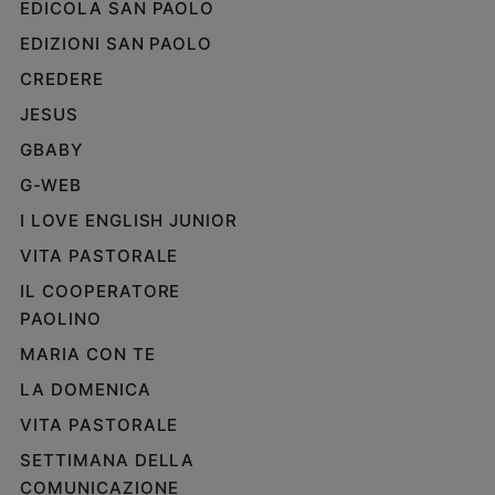
EDICOLA SAN PAOLO
Policy
EDIZIONI SAN PAOLO
CREDERE
Chi
JESUS
siamo
GBABY
Contatti
G-WEB
I LOVE ENGLISH JUNIOR
Pubblicità
VITA PASTORALE
Registrati
IL COOPERATORE
PAOLINO
Redazione
MARIA CON TE
LA DOMENICA
Social
VITA PASTORALE
SETTIMANA DELLA
COMUNICAZIONE