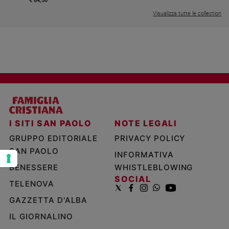
€ 64,50
e
Visualizza tutte le collection
giovani
Adolescenza
Bioetica
Vai
Riflessioni
I SITI SAN PAOLO
NOTE LEGALI
GRUPPO EDITORIALE
PRIVACY POLICY
Foto
SAN PAOLO
INFORMATIVA
BENESSERE
WHISTLEBLOWING
Video
SOCIAL
TELENOVA
Podcast
GAZZETTA D'ALBA
IL GIORNALINO
Privacy