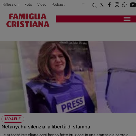
Riflessioni
Foto
Video
Podcast
Privacy Policy
Chi siamo
Contatti
Pubblicità
Attualità
Registrati
Redazione
Italia
AL JAZEERA
Cronaca
Politica
Mondo
Economia
Legalità
e
giustizia
Sport
Interviste
Papa
ISRAELE
Papa
Netanyahu silenzia la libertà di stampa
Le autorità israeliane oggi hanno fatto irruzione in una stanza d’albergo di