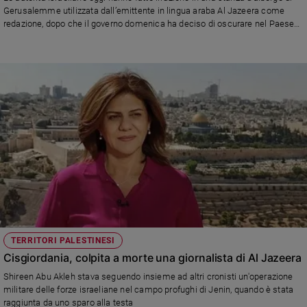
Chiesa
Gerusalemme utilizzata dall’emittente in lingua araba Al Jazeera come
Chiesa
redazione, dopo che il governo domenica ha deciso di oscurare nel Paese
l’emittente televisiva che ha la sede principale in Qatar.
Fede
e
spiritualità
Santi
Devozione
e
fede
Parola
del
giorno
Santo
del
giorno
TERRITORI PALESTINESI
Cisgiordania, colpita a morte una giornalista di Al Jazeera
Società
Shireen Abu Akleh stava seguendo insieme ad altri cronisti un'operazione
e
militare delle forze israeliane nel campo profughi di Jenin, quando è stata
valori
raggiunta da uno sparo alla testa