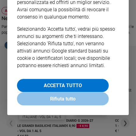
personalizzata ed offrirti un miglior servizio.
Sanremo
Avrai comunque la possibilità di revocare il
ATTUALITÀ
2026
consenso in qualunque momento.
Nessuno fermerà la Primavera araba
Cinema,
Parla Mostefa Souag, direttore di Al Jazeera: siamo arrivati al punto in cui le
Selezionando 'Accetta tutto', vedrai più spesso
Tv
popolazioni devono ribellarsi per sopravvivere. E' solo questione di tempo.
e
annunci su argomenti che ti interessano.
streaming
Selezionando 'Rifiuta tutto', non verranno
EDICOLA SAN PAOLO
Libri
attivati annunci Google standard basati su
Musica
cookie o identificatori locali; ove disponibile
potranno essere richiesti annunci limitati.
Arte
GBABY
FAMIGLIA CRISTIANA
GBABY DIGITA
❮
❯
€ 34,80
€ 21,90
€ 104,00
€ 83,00
ABBONAMEN
37%
20%
€ 16,99
Famiglia
ed
ACCETTA TUTTO
educazione
Visualizza tutte le riviste
Rifiuta tutto
Genitori
e
figli
Nonni
DIARIO G 2026-27
COLLANA ARS
❮
❯
LE GRANDI BASILICHE ITALIANE
€ 8,90
1 - 2
- € 8,90
Coppia
- VOL DA 1 AL 5
€ 18,50
Scuola