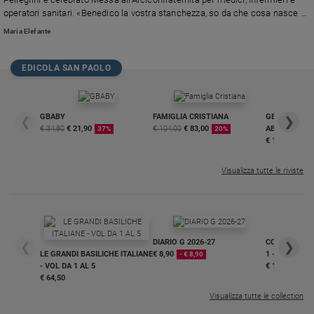
operatori sanitari. «Benedico la vostra stanchezza, so da che cosa nasce e
Policy
prego Dio che possiate trovare consolazione». Monsignor Battaglia ha
Maria Elefante
insistito sul valore della vita: «ogni vita ha valore, ha dignità, sempre,
Chi
ricordatelo»
EDICOLA SAN PAOLO
siamo
Contatti
GBABY
FAMIGLIA CRISTIANA
GBABY DIGITA
❮
❯
€ 34,80
€ 21,90
€ 104,00
€ 83,00
ABBONAMEN
37%
20%
€ 16,99
Pubblicità
Visualizza tutte le riviste
Registrati
Redazione
DIARIO G 2026-27
COLLANA ARS
❮
❯
LE GRANDI BASILICHE ITALIANE
€ 8,90
1 - 2
Social
- € 8,90
- VOL DA 1 AL 5
€ 18,50
€ 64,50
Visualizza tutte le collection