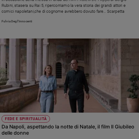
Chiesa
Rubini
,
stasera su Rai 5, ripercorriamo la vera storia dei grandi attori e
Chiesa
comici napoletani,che di cognome avrebbero dovuto fare… Scarpetta
Fulvia Degl'Innocenti
Fede
e
spiritualità
Santi
Devozione
e
fede
Parola
del
giorno
Santo
del
giorno
FEDE E SPIRITUALITÀ
Società
Da Napoli, aspettando la notte di Natale, il film Il Giubileo
e
delle donne
valori