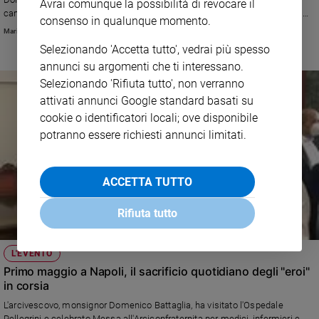
Avrai comunque la possibilità di revocare il
e
cammino sinodale nell'ospedale Santa Maria della Pietà dei Camilliani, a
consenso in qualunque momento.
Casoria.
giovani
Maria Elefante
Adolescenza
Selezionando 'Accetta tutto', vedrai più spesso
Bioetica
annunci su argomenti che ti interessano.
Selezionando 'Rifiuta tutto', non verranno
attivati annunci Google standard basati su
cookie o identificatori locali; ove disponibile
Vai
potranno essere richiesti annunci limitati.
Riflessioni
ACCETTA TUTTO
Foto
Rifiuta tutto
Video
L'EVENTO
Primo maggio a Napoli, il sacrificio quotidiano degli "eroi"
Podcast
in corsia
L'arcivescovo, monsignor Domenico Battaglia, ha visitato l'Ospedale
Privacy
Pellegrini e celebrato Messa all'Arciconfraternita per medici, infermieri e