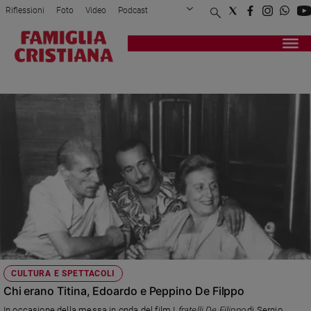
Riflessioni
Foto
Video
Podcast
Privacy Policy
Chi siamo
Contatti
Pubblicità
Attualità
Registrati
Redazione
Italia
ARCIVESCOVO DI NAPOLI
Cronaca
Politica
Mondo
Economia
Legalità
e
giustizia
Sport
Interviste
Papa
CULTURA E SPETTACOLI
Papa
Chi erano Titina, Edoardo e Peppino De Filppo
In occasione della messa in onda del film I
fratelli De Filippo
di Sergio