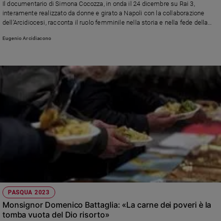
Il documentario di Simona Cocozza, in onda il 24 dicembre su Rai 3,
Ambiente
interamente realizzato da donne e girato a Napoli con la collaborazione
e
dell’Arcidiocesi, racconta il ruolo femminile nella storia e nella fede della
Creato
città
Eugenio Arcidiacono
Volontariato
Diritti
Aziende
di
valore
Caso
della
settimana
Migranti
Diversità
e
inclusione
Costume
PASQUA 2023
Cultura
Monsignor Domenico Battaglia: «La carne dei poveri è la
e
tomba vuota del Dio risorto»
spettacoli