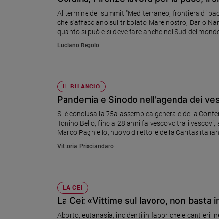
Chiesa
Al termine del summit "Mediterraneo, frontiera di pace
Chiesa
che s'affacciano sul tribolato Mare nostro, Dario Narde
quanto si può e si deve fare anche nel Sud del mondo.
Fede
spetta a me giudicarlo»
Luciano Regolo
e
spiritualità
Santi
Devozione
IL BILANCIO
e
Pandemia e Sinodo nell'agenda dei vesc
fede
Si è conclusa la 75a assemblea generale della Confere
Parola
Tonino Bello, fino a 28 anni fa vescovo tra i vescovi, 
del
Marco Pagniello, nuovo direttore della Caritas itali
giorno
ecclesiastico centrale dell’Unione cattolica stampa it
Vittoria Prisciandaro
Santo
del
giorno
LA CEI
Società
La Cei: «Vittime sul lavoro, non basta in
e
valori
Aborto, eutanasia, incidenti in fabbriche e cantieri