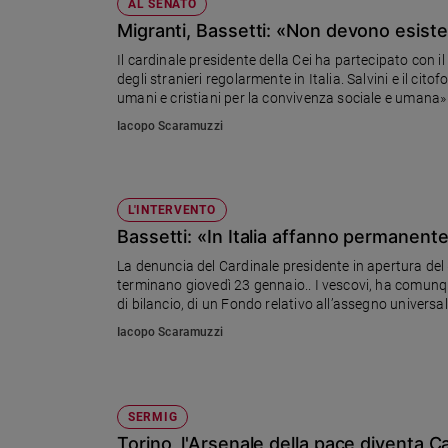
AL SENATO
Migranti, Bassetti: «Non devono esiste
Il cardinale presidente della Cei ha partecipato con i
degli stranieri regolarmente in Italia. Salvini e il cit
umani e cristiani per la convivenza sociale e umana»
Iacopo Scaramuzzi
L'INTERVENTO
Bassetti: «In Italia affanno permanente
La denuncia del Cardinale presidente in apertura del 
terminano giovedì 23 gennaio.. I vescovi, ha comunqu
di bilancio, di un Fondo relativo all’assegno universale
sociale assicurato alla famiglia, un passo rispetto alla
Iacopo Scaramuzzi
che incentiva i giovani nell’avvio di un’attività profe
con quella lavorativa»
SERMIG
Torino, l'Arsenale della pace diventa C