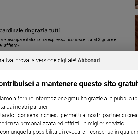
ardinale ringrazia tutti
za episcopale italiana ha espresso riconoscenza al Signore e
 l’affetto»
nativa, prova la versione digitale!
|
Abbonati
ontribuisci a mantenere questo sito gratui
terapia intensiva
iamo a fornire informazione gratuita grazie alla pubblicità
iare, monsignor Marco Salvi. Il presidente della Conferenza
ta dai nostri partner.
tando i consensi richiesti permetti ai nostri partner di crea
perienza personalizzata ed offrirti un miglior servizio.
 comunque la possibilità di revocare il consenso in qualu