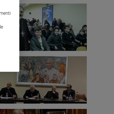
omenti
le