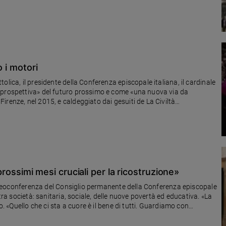
o i motori
lica, il presidente della Conferenza episcopale italiana, il cardinale
«prospettiva» del futuro prossimo e come «una nuova via da
renze, nel 2015, e caldeggiato dai gesuiti de La Civiltà
i prossimi mesi cruciali per la ricostruzione»
 videoconferenza del Consiglio permanente della Conferenza episcopale
tra società: sanitaria, sociale, delle nuove povertà ed educativa. «La
o. «Quello che ci sta a cuore è il bene di tutti. Guardiamo con
corso, in uno scenario già precario»