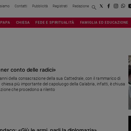
 siamo
Contatti
Pubblicità
Registrati
Redazione
PAPA
CHIESA
FEDE E SPIRITUALITÀ
FAMIGLIA ED EDUCAZIONE
ener conto delle radici»
 anni della consacrazione della sua Cattedrale, con il rammarico di
 chiesa più importante del capoluogo della Calabria, infatti, è chiusa
urazione che procedono a rilento
indaco: «Giù le armi, parli la diplomazia»