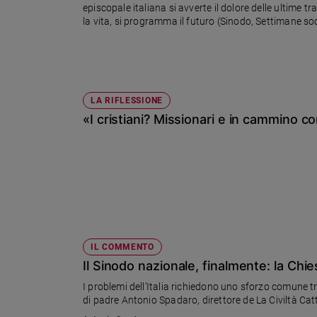
episcopale italiana si avverte il dolore delle ultime t
Ambiente
la vita, si programma il futuro (Sinodo, Settimane social
e
Creato
Volontariato
Diritti
Aziende
LA RIFLESSIONE
di
«I cristiani? Missionari e in cammino con 
valore
Caso
della
settimana
Migranti
Diversità
e
inclusione
IL COMMENTO
Costume
Il Sinodo nazionale, finalmente: la Chi
I problemi dell’Italia richiedono uno sforzo comune tr
Cultura
di padre Antonio Spadaro, direttore de La Civiltà Cat
e
spettacoli