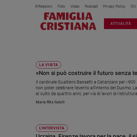
Riflessioni
Foto
Video
Podcast
Privacy Policy
Chi
Attualità
ATTUALITÀ
Italia
Cronaca
Politica
CARDINALE GUALTIERO BASSETTI
Mondo
Economia
LA VISITA
«Non si può costruire il futuro senza t
Legalità
e
Il cardinale Gualtiero Bassetti a Catanzaro per i 900
giustizia
non poter celebrare l’evento all’interno del Duomo. La
Sport
al culto da quattro anni, per via di lavori di ristrutt
Interviste
Maria Rita Galati
Papa
Papa
L'INTERVISTA
Ucraina, Firenze lavora per la pace, il s