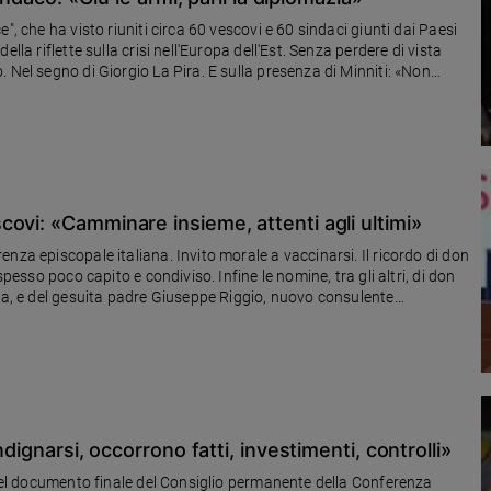
", che ha visto riuniti circa 60 vescovi e 60 sindaci giunti dai Paesi
lla riflette sulla crisi nell'Europa dell'Est. Senza perdere di vista
 Nel segno di Giorgio La Pira. E sulla presenza di Minniti: «Non
ovi: «Camminare insieme, attenti agli ultimi»
nza episcopale italiana. Invito morale a vaccinarsi. Il ricordo di don
spesso poco capito e condiviso. Infine le nomine, tra gli altri, di don
ana, e del gesuita padre Giuseppe Riggio, nuovo consulente
aliana (Ucsi)
dignarsi, occorrono fatti, investimenti, controlli»
: nel documento finale del Consiglio permanente della Conferenza