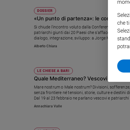
mome
Policy
DOSSIER
Selez
«Un punto di partenza»: le conclusioni 
che t
Chi
Si chiude l'incontro voluto dalla Conferenza episcopal
Selez
patriarchi giunti dai 20 Paesi che s'affacciano sul M
siamo
stand
dialogo, integrazione, sviluppo: a Jorge Mario Bergo
«Bisogna cambiare i decreti sicurezza», ribadisce il p
potra
Alberto Chiara
Contatti
Pubblicità
LE CHIESE A BARI
Quale Mediterraneo? Vescovi e patriarc
Registrati
Mare nostrum o Male nostrum? Divisioni, sofferenze, 
senza frontiere né tensioni, storie, culture e destini 
Redazione
Dal 19 al 23 febbraio ne parlano vescovi e patriarch
Annachiara Valle
Social