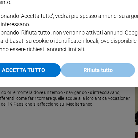
nto.
ionando 'Accetta tutto', vedrai più spesso annunci su arg
del cardinale Bassetti, oggi il Papa
i interessano.
e italiana che ha visto confrontarsi a Bari 58 tra vescovi e
ionando 'Rifiuta tutto', non verranno attivati annunci Goog
editerraneo. Migrazioni, diseguaglianze economiche, conflitti,
ard basati su cookie o identificatori locali; ove disponibile
glio viene consegnato un documento ricco di analisi e di proposte.
residente della Cei, «ma non solo».
nno essere richiesti annunci limitati.
ACCETTA TUTTO
Rifiuta tutto
hi a Bari, perché abbia finalmente pace
dolori e morte là dove un tempo - navigando - s'intrecciavano,
differenti: come far ritornare quelle acque alla loro antica vocazione?
i dei 19 Paesi che si affacciano sul Mediterraneo