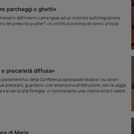
re parcheggi o ghetti»
l ministro dell'Interno Lamorgese ad un incontro sull'integrazione
ofono del presunto pusher? «Io continuo a dire quali sono i principi
 e precarietà diffusa»
«parlamentino» della Conferenza episcopale italiana i cui lavori
e precisato, guardano «con attenzione all’istituzione, con la Legge
 e ai sevizi alla famiglia: vi riconosciamo una visione circa il valore
 libertà di scelta dei genitori sull’educazione dei figli, un percorso
ssionale e un tentativo di armonizzare l’esperienza della genitorialità
asa di Maria