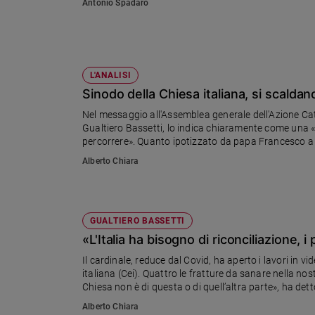
Antonio Spadaro
Sanremo
2026
Cinema,
Tv
L'ANALISI
e
Sinodo della Chiesa italiana, si scaldan
streaming
Nel messaggio all'Assemblea generale dell'Azione Catto
Libri
Gualtiero Bassetti, lo indica chiaramente come una 
Musica
percorrere». Quanto ipotizzato da papa Francesco a Fi
Arte
Cattolica, sta diventando realtà
Alberto Chiara
Famiglia
ed
educazione
GUALTIERO BASSETTI
Genitori
«L'Italia ha bisogno di riconciliazione, 
e
figli
Il cardinale, reduce dal Covid, ha aperto i lavori in
italiana (Cei). Quattro le fratture da sanare nella nos
Nonni
Chiesa non è di questa o di quell’altra parte», ha dett
Coppia
attenzione e preoccupazione alla verifica politica in 
Alberto Chiara
Scuola