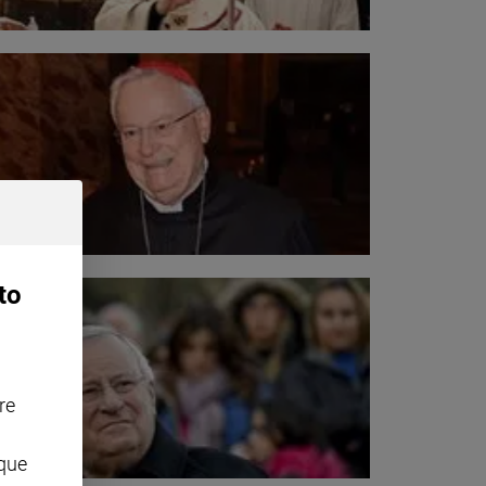
to
re
nque