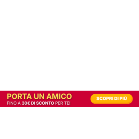
In alternativa, prova la versione digitale!
|
Abbonati
Contribuisci a mantenere questo sito gratuito
Riusciamo a fornire informazione gratuita grazie alla pubblicità erogata dai nostri
partner.
Accettando i consensi richiesti permetti ai nostri partner di creare un'esperienza