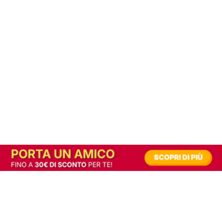
In alternativa, prova la versione digitale!
|
Abbonati
Contribuisci a mantenere questo sito gratuito
Riusciamo a fornire informazione gratuita grazie alla pubblicità erogata dai nostri
partner.
Accettando i consensi richiesti permetti ai nostri partner di creare un'esperienza