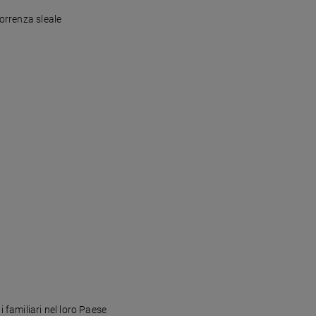
correnza sleale
milione di familiari nel loro Paese