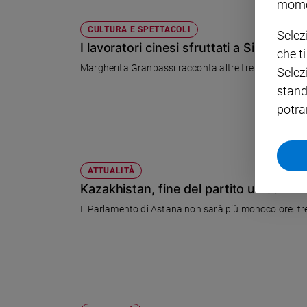
mome
Policy
CULTURA E SPETTACOLI
Selez
I lavoratori cinesi sfruttati a Sirene
che t
Chi
Margherita Granbassi racconta altre tre operazioni c
Selez
siamo
stand
potra
Contatti
Pubblicità
ATTUALITÀ
Registrati
Kazakhistan, fine del partito unico
Il Parlamento di Astana non sarà più monocolore: tre
Redazione
Social