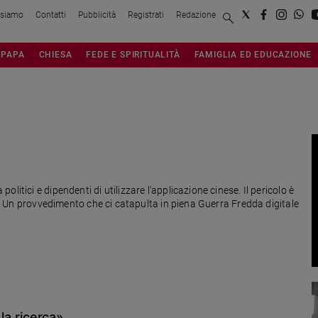
 siamo
Contatti
Pubblicità
Registrati
Redazione
PAPA
CHIESA
FEDE E SPIRITUALITÀ
FAMIGLIA ED EDUCAZIONE
itici e dipendenti di utilizzare l'applicazione cinese. Il pericolo è
li. Un provvedimento che ci catapulta in piena Guerra Fredda digitale
 la ricerca»