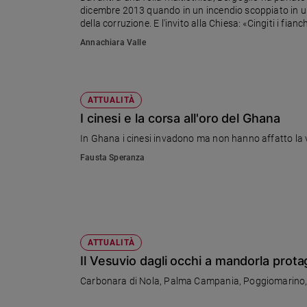
dicembre 2013 quando in un incendio scoppiato in un f
Ambiente
della corruzione. E l'invito alla Chiesa: «Cingiti i fia
e
Creato
Annachiara Valle
Volontariato
Diritti
Aziende
ATTUALITÀ
di
I cinesi e la corsa all'oro del Ghana
valore
In Ghana i cinesi invadono ma non hanno affatto la vit
Caso
della
Fausta Speranza
settimana
Migranti
Diversità
e
inclusione
ATTUALITÀ
Costume
Il Vesuvio dagli occhi a mandorla prot
Cultura
Carbonara di Nola, Palma Campania, Poggiomarino, Sa
e
spettacoli