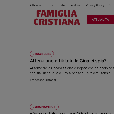
Riflessioni
Foto
Video
Podcast
Privacy Policy
Chi
Attualità
ATTUALITÀ
Italia
Cronaca
Politica
CINESI
Mondo
Economia
BRUXELLES
Attenzione a tik tok, la Cina ci spia?
Legalità
e
Allarme della Commissione europea che ha proibito a pol
giustizia
che sia un cavallo di Troia per acquisire dati sensibi
Sport
Francesco Anfossi
Interviste
Papa
Papa
CORONAVIRUS
«Grazie Italia, per voi 40mila dollari per