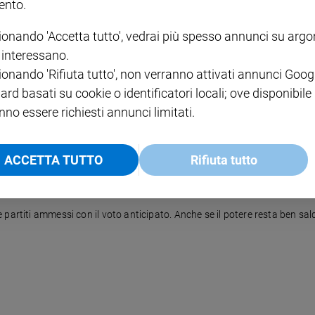
nto.
ionando 'Accetta tutto', vedrai più spesso annunci su arg
i interessano.
ompiute dalle forze dell'ordine
ionando 'Rifiuta tutto', non verranno attivati annunci Goog
ard basati su cookie o identificatori locali; ove disponibile
nno essere richiesti annunci limitati.
ACCETTA TUTTO
Rifiuta tutto
 partiti ammessi con il voto anticipato. Anche se il potere resta ben sa