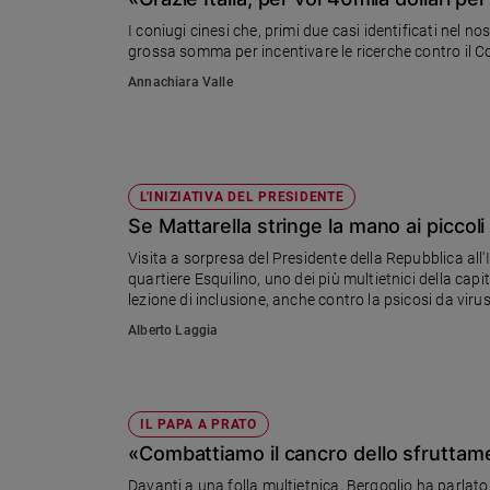
Chiesa
I coniugi cinesi che, primi due casi identificati nel nostro
Chiesa
grossa somma per incentivare le ricerche contro il C
Annachiara Valle
Fede
e
spiritualità
Santi
Devozione
L'INIZIATIVA DEL PRESIDENTE
e
Se Mattarella stringe la mano ai piccoli
fede
Visita a sorpresa del Presidente della Repubblica all
Parola
quartiere Esquilino, uno dei più multietnici della capi
del
lezione di inclusione, anche contro la psicosi da virus
giorno
Alberto Laggia
Santo
del
giorno
IL PAPA A PRATO
Società
«Combattiamo il cancro dello sfruttam
e
valori
Davanti a una folla multietnica, Bergoglio ha parlato