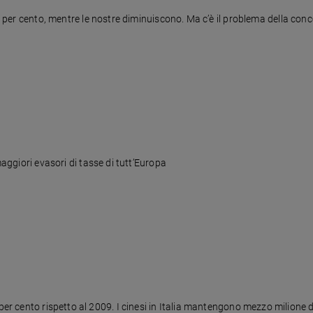
,9 per cento, mentre le nostre diminuiscono. Ma c’è il problema della con
maggiori evasori di tasse di tutt’Europa
state di 6,4 miliardi di euro, meno 5,4 per cento rispetto al 2009. I cinesi in Italia mantengono mezzo 