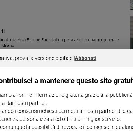
ti
oordinato da Asia Europe Foundation per avere un quadro generale
 a Milano
nativa, prova la versione digitale!
|
Abbonati
ontribuisci a mantenere questo sito gratui
iamo a fornire informazione gratuita grazie alla pubblicità
sempre più spesso vittime di furti, borseggi e prezzi da incubo. La capital
ta dai nostri partner.
tando i consensi richiesti permetti ai nostri partner di crea
perienza personalizzata ed offrirti un miglior servizio.
 comunque la possibilità di revocare il consenso in qualu