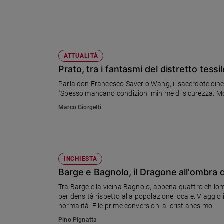
Sanremo
2026
Cinema,
Tv
ATTUALITÀ
e
Prato, tra i fantasmi del distretto tessi
streaming
Libri
Parla don Francesco Saverio Wang, il sacerdote cines
"Spesso mancano condizioni minime di sicurezza. Molt
Musica
Marco Giorgetti
Arte
Famiglia
ed
educazione
INCHIESTA
Genitori
Barge e Bagnolo, il Dragone all'ombra 
e
figli
Tra Barge e la vicina Bagnolo, appena quattro chilome
per densità rispetto alla popolazione locale. Viaggio in
Nonni
normalità. E le prime conversioni al cristianesimo.
Coppia
Pino Pignatta
Scuola