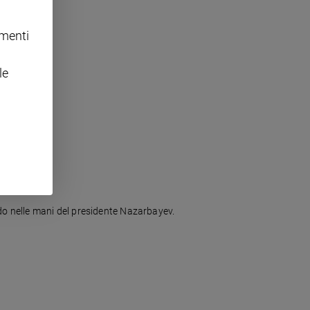
omenti
le
ldo nelle mani del presidente Nazarbayev.