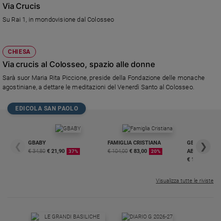
Via Crucis
Su Rai 1, in mondovisione dal Colosseo
CHIESA
Via crucis al Colosseo, spazio alle donne
Sarà suor Maria Rita Piccione, preside della Fondazione delle monache
agostiniane, a dettare le meditazioni del Venerdì Santo al Colosseo.
EDICOLA SAN PAOLO
GBABY
FAMIGLIA CRISTIANA
GBABY DIGITA
❮
❯
€ 34,80
€ 21,90
€ 104,00
€ 83,00
ABBONAMEN
37%
20%
€ 16,99
Visualizza tutte le riviste