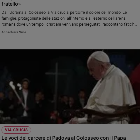
fratello»
Policy
Dall'Ucraina al Colosseo la Via crucis percorre il dolore del mondo. Le
famiglie, protagoniste delle stazioni all'interno e all'esterno dell'arena
Chi
romana dove un tempo i cristiani venivano perseguitati, raccontano fatiche
e speranze. E chiedono la pace
Annachiara Valle
siamo
Contatti
Pubblicità
Registrati
Redazione
Social
VIA CRUCIS
Le voci del carcere di Padova al Colosseo con il Papa