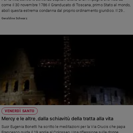
come il 30 novembre 1786 il Granducato di Toscana, primo Stato al mondo,
abolì questa estrema condanna dal proprio ordinamento giuridico. Il 29
novembre, un convegno alla Camera dei deputati con Paesi che hanno già
Geraldine Schwarz
cancellato forche e plotoni di esecuzione, e Stati che ancora non l'hanno
fatto
VENERDÌ SANTO
Mercy e le altre, dalla schiavitù della tratta alla vita
Suor Eugenia Bonetti ha scritto le meditazioni per la Via Crucis che papa
Francesco guida il 19 aprile al Colosseo. Una riflessione sulle donne