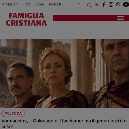
Riflessioni
Foto
Video
Podcast
Privacy Policy
Chi siamo
Contatti
Pubblicità
Attualità
Registrati
Redazione
Italia
COLOSSEO
Cronaca
Politica
Mondo
Economia
Legalità
e
giustizia
Sport
Interviste
Papa
POLITICA
Papa
Vannaccius, il Colosseo e il fascismo: ma il generale ci è o
ci fa?