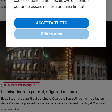
cookie o identificatori locali; ove disponibile
Francesco presiede la sera del Venerdì Santo al Colosseo
potranno essere richiesti annunci limitati.
Alberto Bobbio
ACCETTA TUTTO
Rifiuta tutto
IL MISTERO PASQUALE
La misericordia per noi, sfigurati dal male
Ecco i testi prepararti dal cardinale Gualtiero Bassetti per le meditazioni
della Via crucis presieduta dal Papa la sera di Venerdì Santo, al Colosseo.
Alberto Bobbio