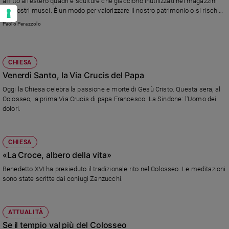
affitto all'estero quadri e sculture che giacciono inutilizzati nei magazzini
dei nostri musei. È un modo per valorizzare il nostro patrimonio o si rischia
di "svenderlo"?
Paolo Perazzolo
CHIESA
Venerdì Santo, la Via Crucis del Papa
Oggi la Chiesa celebra la passione e morte di Gesù Cristo. Questa sera, al
Colosseo, la prima Via Crucis di papa Francesco. La Sindone: l'Uomo dei
dolori.
CHIESA
«La Croce, albero della vita»
Benedetto XVI ha presieduto il tradizionale rito nel Colosseo. Le meditazioni
sono state scritte dai coniugi Zanzucchi.
ATTUALITÀ
Se il tempio val più del Colosseo