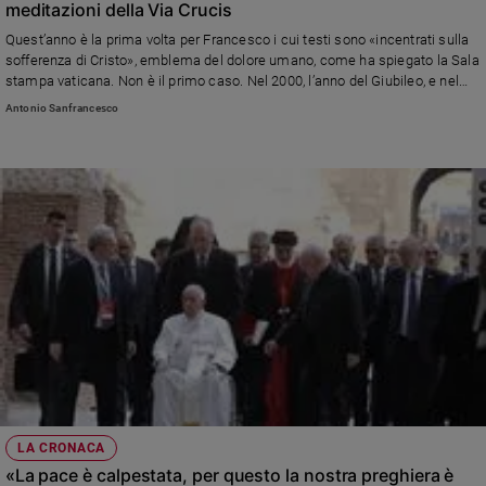
meditazioni della Via Crucis
Sanremo
Quest’anno è la prima volta per Francesco i cui testi sono «incentrati sulla
2026
sofferenza di Cristo», emblema del dolore umano, come ha spiegato la Sala
Cinema,
stampa vaticana. Non è il primo caso. Nel 2000, l’anno del Giubileo, e nel
2003, a scrivere le meditazioni fu Giovanni Paolo II. Il vaticanista Stefano
Tv
Antonio Sanfrancesco
Maria Paci: «Attraverso questo rito, seguito in tutto il mondo, il Pontefice ha
e
la possibilità di sottolineare quello che gli sta più a cuore in questo
streaming
particolare momento storico»
Libri
Musica
Arte
Famiglia
ed
educazione
Genitori
e
figli
Nonni
LA CRONACA
Coppia
«La pace è calpestata, per questo la nostra preghiera è
Scuola