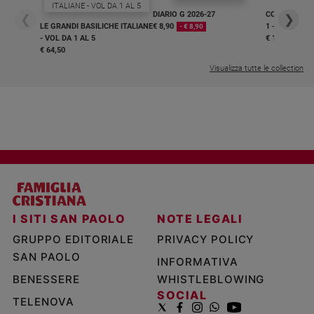
DIARIO G 2026-27
COLLANA ARS
❮
❯
LE GRANDI BASILICHE ITALIANE
€ 8,90
1 - 2
- € 8,90
- VOL DA 1 AL 5
€ 18,50
€ 64,50
Visualizza tutte le collection
I SITI SAN PAOLO
NOTE LEGALI
GRUPPO EDITORIALE
PRIVACY POLICY
SAN PAOLO
INFORMATIVA
BENESSERE
WHISTLEBLOWING
SOCIAL
TELENOVA