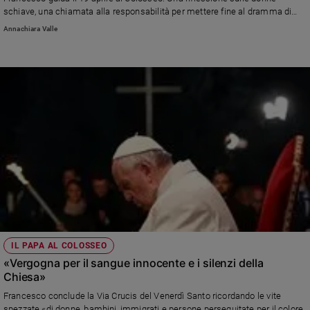
schiave, una chiamata alla responsabilità per mettere fine al dramma di
tante giovani. La sua storia, la sua lotta, la sua missione tra le ragazze nel
Annachiara Valle
numero 16 di Famiglia Cristiana
IL PAPA AL COLOSSEO
«Vergogna per il sangue innocente e i silenzi della
Chiesa»
Francesco conclude la Via Crucis del Venerdì Santo ricordando le vite
spezzate «di donne, bambini, immigrati e persone perseguitate per il colore