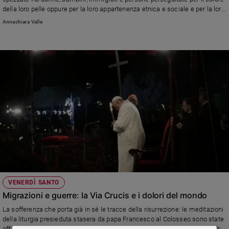
della loro pelle oppure per la loro appartenenza etnica e sociale e per la loro
fede in Te: vergogna per le troppe volte che, come Giuda e Pietro, ti
Annachiara Valle
abbiamo venduto e tradito, scappando da codardi dalle nostre
responsabilità». Ma anche la speranza di riuscire a spezzare le catene che
tengono prigionieri tanti nostri fratelli
VENERDÌ SANTO
Migrazioni e guerre: la Via Crucis e i dolori del mondo
La sofferenza che porta già in sé le tracce della risurrezione: le meditazioni
della liturgia presieduta stasera da papa Francesco al Colosseo sono state
affidate alla teologa francese Anne-Marie Pelletier, 71 anni, sposata, madre