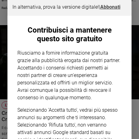
di 3 figli.
In alternativa, prova la versione digitale!
|
Abbonati
RedazioneFc
Contribuisci a mantenere
questo sito gratuito
Riusciamo a fornire informazione gratuita
grazie alla pubblicità erogata dai nostri partner.
Accettando i consensi richiesti permetti ai
nostri partner di creare un'esperienza
personalizzata ed offrirti un miglior servizio.
Avrai comunque la possibilità di revocare il
consenso in qualunque momento.
L'INTERVISTA
Selezionando 'Accetta tutto', vedrai più spesso
Cristiani martiri, migranti e schiavi del lavoro: la Via
annunci su argomenti che ti interessano.
Crucis del Papa al Colosseo
Selezionando 'Rifiuta tutto', non verranno
Il cardinale di Perugia Gualtiero Bassetti spiega i temi che ha scelto per
attivati annunci Google standard basati su
scrivere le meditazioni delle quattordici stazioni del Rito che papa