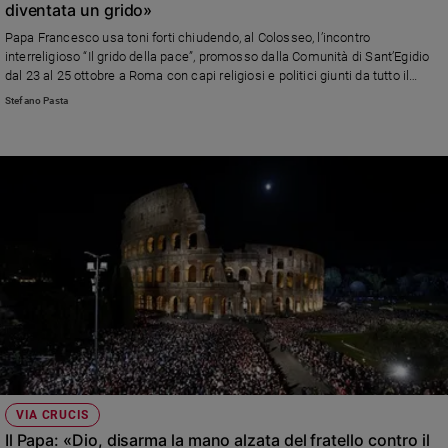
diventata un grido»
e
Papa Francesco usa toni forti chiudendo, al Colosseo, l’incontro
giovani
interreligioso “Il grido della pace”, promosso dalla Comunità di Sant’Egidio
Adolescenza
dal 23 al 25 ottobre a Roma con capi religiosi e politici giunti da tutto il
Bioetica
mondo.
Stefano Pasta
Vai
Riflessioni
Foto
Video
Podcast
VIA CRUCIS
Il Papa: «Dio, disarma la mano alzata del fratello contro il
Privacy