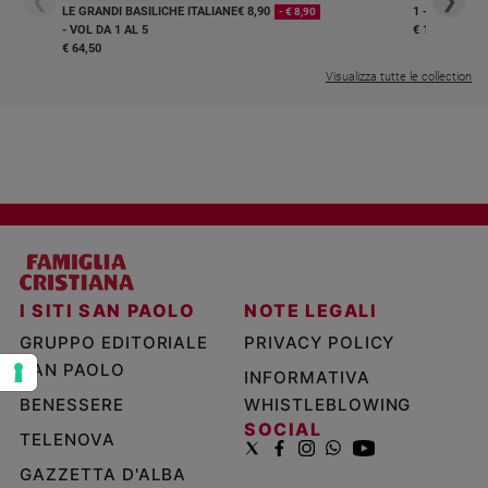
❮
❯
LE GRANDI BASILICHE ITALIANE
€ 8,90
1 - 2
- € 8,90
e
- VOL DA 1 AL 5
€ 18,50
giovani
€ 64,50
Adolescenza
Visualizza tutte le collection
Bioetica
Vai
Riflessioni
I SITI SAN PAOLO
NOTE LEGALI
Foto
GRUPPO EDITORIALE
PRIVACY POLICY
SAN PAOLO
Video
INFORMATIVA
BENESSERE
WHISTLEBLOWING
Podcast
SOCIAL
TELENOVA
GAZZETTA D'ALBA
Privacy