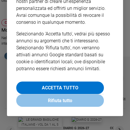
nostri partner di creare un'esperienza
Chiara Pelizzoni
respiro».
Sanremo
personalizzata ed offrirti un miglior servizio.
2026
Avrai comunque la possibilità di revocare il
Cinema,
consenso in qualunque momento.
CHIESA
Tv
Monaco, al via l'incontro della pace
e
Selezionando 'Accetta tutto', vedrai più spesso
Nel capoluogo bavarese è iniziato con grande aspettative il 25° incontro
streaming
annunci su argomenti che ti interessano.
internazionale della pace promosso dalla Comunità di Sant'Egidio.
Libri
Selezionando 'Rifiuta tutto', non verranno
attivati annunci Google standard basati su
Musica
EDICOLA SAN PAOLO
cookie o identificatori locali; ove disponibile
Arte
potranno essere richiesti annunci limitati.
Famiglia
GBABY
FAMIGLIA CRISTIANA
GBABY DIGITA
❮
❯
ed
€ 34,80
€ 21,90
€ 104,00
€ 83,00
ABBONAMEN
37%
20%
educazione
€ 16,99
ACCETTA TUTTO
Genitori
Visualizza tutte le riviste
Rifiuta tutto
e
figli
Nonni
Coppia
DIARIO G 2026-27
COLLANA ARS
Scuola