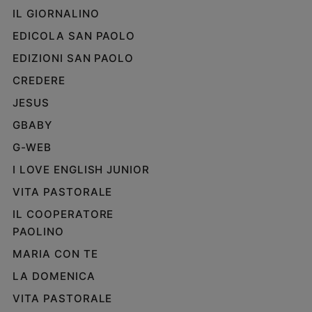
IL GIORNALINO
Policy
EDICOLA SAN PAOLO
Chi
EDIZIONI SAN PAOLO
siamo
CREDERE
JESUS
Contatti
GBABY
Pubblicità
G-WEB
I LOVE ENGLISH JUNIOR
Registrati
VITA PASTORALE
IL COOPERATORE
Redazione
PAOLINO
MARIA CON TE
Social
LA DOMENICA
VITA PASTORALE