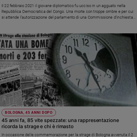
Chiesa
attende una commissione d'inchiesta parlamentare
Il 22 febbraio 2021 il giovane diplomatico fu ucciso in un agguato nella
Chiesa
Repubblica Democratica del Congo. Una morte con troppe ombre e per cui
si attende l’autorizzazione del parlamento di una Commissione d’inchiesta.
E nel suo ricordo sono nati progetti di solidarietà sia in Africa sia in Italia.
Fede
Domani a Limbiate la Messa celebrata dal
c
ardinale Pietro Parolin
e
spiritualità
Santi
Devozione
e
fede
Parola
del
giorno
Santo
del
giorno
BOLOGNA, 45 ANNI DOPO
45 anni fa, 85 vite spezzate: una rappresentazione
Società
e
ricorda la strage e chi è rimasto
valori
In occasione delle commemorazione per la strage di Bologna avvenuta il 2