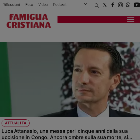
Riflessioni
Foto
Video
Podcast
Privacy Policy
Chi siamo
Contatti
Pubblicità
Attualità
Registrati
Redazione
Italia
COMMEMORAZIONE
Cronaca
Politica
Mondo
Economia
Legalità
e
giustizia
Sport
Interviste
Papa
ATTUALITÀ
Papa
Luca Attanasio, una messa per i cinque anni dalla sua
uccisione in Congo. Ancora ombre sulla sua morte, si