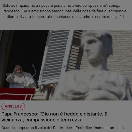
Ambiente
"Solo se impariamo a riposare possiamo avere compassione", spiega
e
Francesco. "Se siamo troppo preoccupati delle cose da fare ci agitiamo e
Creato
perdiamo di vista l'essenziale, rischiando di esaurire le nostre energie". Il
Pontefice ha invocato la tregua olimpica e ancora una volta ha invitato a
Volontariato
pregare per la pace: "Ricordiamo, la guerra è una sconfitta"
Diritti
Aziende
di
valore
Caso
della
settimana
Migranti
Diversità
e
inclusione
ANGELUS
Costume
Papa Francesco: "Dio non è freddo e distante. E'
vicinanza, compassione e tenerezza"
Cultura
e
Quando scopriamo il volto del Padre, dice il Pontefice, "non restiamo più
spettacoli