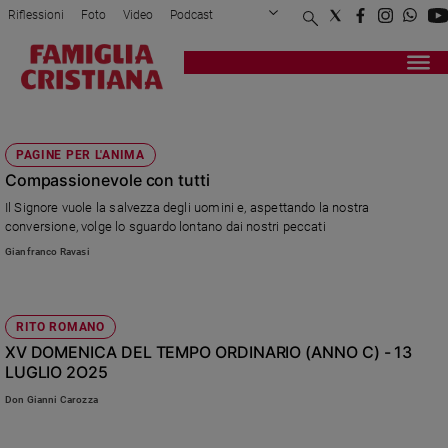
Riflessioni
Foto
Video
Podcast
Privacy Policy
Chi siamo
Contatti
Pubblicità
Attualità
Registrati
Redazione
Italia
COMPASSIONE
Cronaca
PAGINE PER L'ANIMA
Politica
Compassionevole con tutti
Mondo
Il Signore vuole la salvezza degli uomini e, aspettando la nostra
Economia
conversione, volge lo sguardo lontano dai nostri peccati
Legalità
Gianfranco Ravasi
e
giustizia
Sport
RITO ROMANO
Interviste
XV DOMENICA DEL TEMPO ORDINARIO (ANNO C) - 13
LUGLIO 2O25
Papa
Don Gianni Carozza
Papa