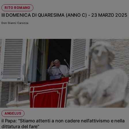
Chiesa
RITO ROMANO
Chiesa
III DOMENICA DI QUARESIMA (ANNO C) - 23 MARZO 2O25
Fede
Don Gianni Carozza
e
spiritualità
Santi
Devozione
e
fede
Parola
del
giorno
Santo
del
giorno
Società
ANGELUS
e
il Papa: "Stiamo attenti a non cadere nell'attivismo e nella
valori
dittatura del fare"