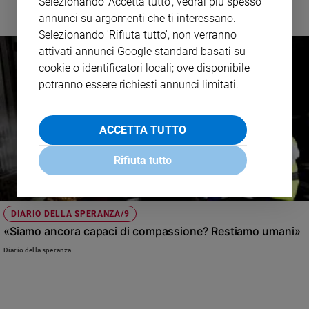
Selezionando 'Accetta tutto', vedrai più spesso
Policy
annunci su argomenti che ti interessano.
Selezionando 'Rifiuta tutto', non verranno
Chi
attivati annunci Google standard basati su
cookie o identificatori locali; ove disponibile
siamo
potranno essere richiesti annunci limitati.
Contatti
ACCETTA TUTTO
Pubblicità
Rifiuta tutto
Registrati
Redazione
DIARIO DELLA SPERANZA/9
«Siamo ancora capaci di compassione? Restiamo umani»
Social
Diario della speranza