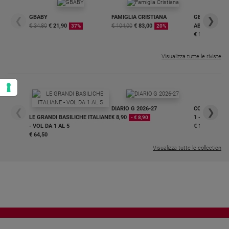
GBABY
FAMIGLIA CRISTIANA
GBABY DIGITA
❮
❯
€ 34,80
€ 21,90
€ 104,00
€ 83,00
ABBONAMEN
37%
20%
€ 16,99
Visualizza tutte le riviste
DIARIO G 2026-27
COLLANA ARS
❮
❯
LE GRANDI BASILICHE ITALIANE
€ 8,90
1 - 2
- € 8,90
- VOL DA 1 AL 5
€ 18,50
€ 64,50
Visualizza tutte le collection