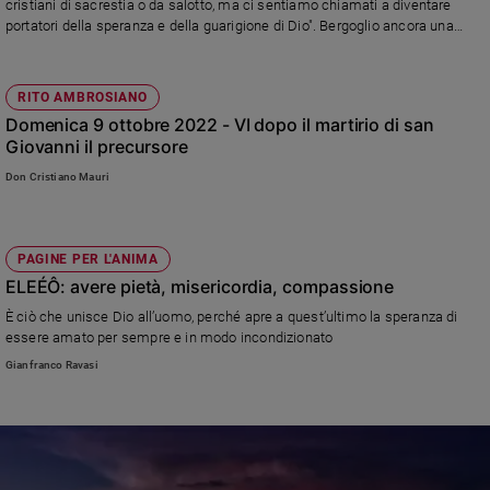
cristiani di sacrestia o da salotto, ma ci sentiamo chiamati a diventare
portatori della speranza e della guarigione di Dio". Bergoglio ancora una
Sanremo
volta invita a pregare per la pace. E ricorda la Giornata per la vita che si
2026
celebra oggi, 4 febbraio, in Italia, auspicando "il superamento delle divisioni
Cinema,
ideologiche per riscoprire che ogni vita umana, anche quella più segnata da
RITO AMBROSIANO
Tv
limiti, ha un valore immenso ed è capace di donare qualcosa agli altri"
Domenica 9 ottobre 2022 - VI dopo il martirio di san
e
Giovanni il precursore
streaming
Libri
Don Cristiano Mauri
Musica
Arte
PAGINE PER L'ANIMA
Famiglia
ELEÉÔ: avere pietà, misericordia, compassione
ed
È ciò che unisce Dio all’uomo, perché apre a quest’ultimo la speranza di
educazione
essere amato per sempre e in modo incondizionato
Genitori
Gianfranco Ravasi
e
figli
Nonni
Coppia
Scuola