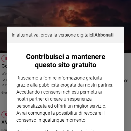
e
giovani
Adolescenza
Bioetica
In alternativa, prova la versione digitale!
|
Abbonati
Vai
Contribuisci a mantenere
IL TEOLOGO
questo sito gratuito
Come si concilia l’“ira” di Dio con la sua misericordia?
Riflessioni
«Come conciliare il concetto di “ira” del Signore con il primo e
Riusciamo a fornire informazione gratuita
fondamentale suo attributo di “misericordioso e compassionevole”?» Leggi
Foto
grazie alla pubblicità erogata dai nostri partner.
la risposta del teologo
Accettando i consensi richiesti permetti ai
Giuseppe Pulcinelli
nostri partner di creare un'esperienza
Video
personalizzata ed offrirti un miglior servizio.
Avrai comunque la possibilità di revocare il
Podcast
RITO ROMANO
consenso in qualunque momento.
XVIII Domenica del tempo ordinario - 2 agosto
Privacy
Don Gianni Carozza