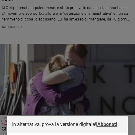
Ambiente
Al Qeiq, giornalista palestinese, è stato prelevato dalla polizia israeliana il
e
21 novembre scorso. Da allora è in “detenzione amministrativa” e non sa
Creato
nemmeno di cosa lo accusano. Lui ha smesso di mangiare, da 76 giorni.
Volontariato
Anche ora che è in pericolo di vita.
Tonio Dell'Olio
Diritti
Aziende
di
valore
Caso
della
settimana
Migranti
Diversità
e
inclusione
Costume
SPARATORIA NEL CAMPUS
Cultura
In alternativa, prova la versione digitale!
|
Abbonati
e
Gli Usa, le armi e l'atroce "routine" delle stragi
spettacoli