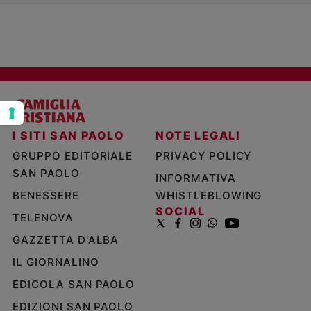
Policy
Chi
siamo
Contatti
I SITI SAN PAOLO
NOTE LEGALI
Pubblicità
GRUPPO EDITORIALE
PRIVACY POLICY
SAN PAOLO
INFORMATIVA
Registrati
BENESSERE
WHISTLEBLOWING
SOCIAL
Redazione
TELENOVA
GAZZETTA D'ALBA
Social
IL GIORNALINO
EDICOLA SAN PAOLO
EDIZIONI SAN PAOLO