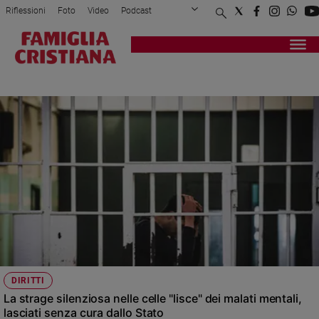
Riflessioni
Foto
Video
Podcast
Privacy Policy
Chi siamo
Contatti
Pubblicità
Attualità
Registrati
Redazione
Italia
DETENZIONE
Cronaca
Politica
Mondo
Economia
Legalità
e
giustizia
Sport
Interviste
Papa
DIRITTI
Papa
La strage silenziosa nelle celle "lisce" dei malati mentali,
lasciati senza cura dallo Stato