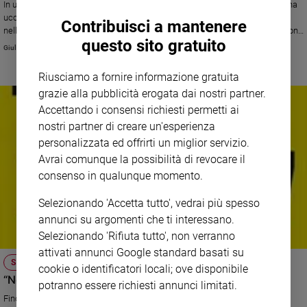
In un campus dell'Oregon un uomo di 26 anni, armato di pistole e fucile, ha
ucciso dieci studenti. Di fronte al nuovo massacro, a tre mesi da quello
Sanremo
Contribuisci a mantenere
nella chiesa di Charleston, Obama torna a chiedere con forza l'approvazione
2026
questo sito gratuito
di misure restrittive sulla vendita e detenzione di armi negli Usa.
Giulia Cerqueti
Cinema,
Tv
Riusciamo a fornire informazione gratuita
e
grazie alla pubblicità erogata dai nostri partner.
streaming
Accettando i consensi richiesti permetti ai
Libri
nostri partner di creare un'esperienza
Musica
personalizzata ed offrirti un miglior servizio.
Arte
Avrai comunque la possibilità di revocare il
consenso in qualunque momento.
Famiglia
ed
educazione
Selezionando 'Accetta tutto', vedrai più spesso
annunci su argomenti che ti interessano.
Genitori
Selezionando 'Rifiuta tutto', non verranno
e
attivati annunci Google standard basati su
figli
SMS SOLIDALE PER BAMBINISENZASBARRE
cookie o identificatori locali; ove disponibile
Nonni
“Non un mio crimine, ma una mia condanna”
potranno essere richiesti annunci limitati.
Coppia
Fino al 18 maggio si può sostenere la campagna di raccolta fondi per
Scuola