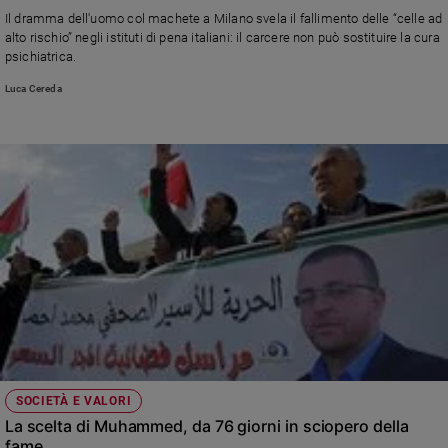
Chiesa
Il dramma dell'uomo col machete a Milano svela il fallimento delle “celle ad
Chiesa
alto rischio” negli istituti di pena italiani: il carcere non può sostituire la cura
psichiatrica.
Fede
Luca Cereda
e
spiritualità
Santi
Devozione
e
fede
Parola
del
giorno
Santo
del
giorno
Società
SOCIETÀ E VALORI
e
La scelta di Muhammed, da 76 giorni in sciopero della
valori
fame