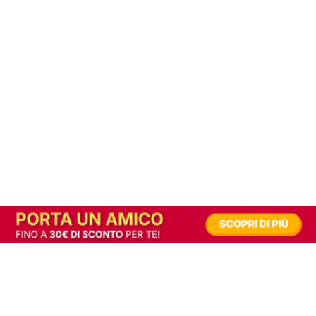
In alternativa, prova la versione digitale!
|
Abbonati
Contribuisci a mantenere questo sito gratuito
Riusciamo a fornire informazione gratuita grazie alla pubblicità erogata dai nostri
partner.
Accettando i consensi richiesti permetti ai nostri partner di creare un'esperienza