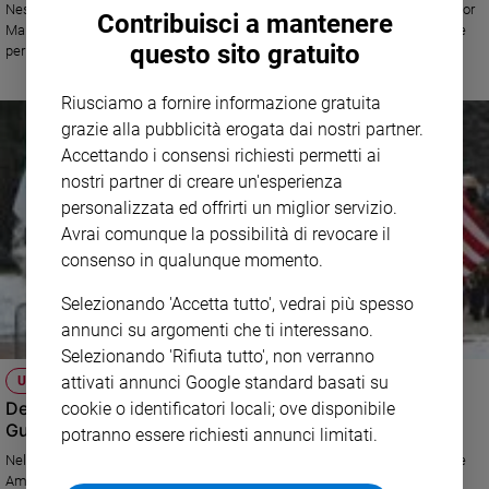
Nessuna autorizzazione al culto. Il vescovo di Civita Castellana, monsignor
Contribuisci a mantenere
Sanremo
Marco Salvi, che si è insediato da un mese, ha istituito una commissione
questo sito gratuito
per indagare sulla presunta veggente. E intanto i residenti...
2026
Cinema,
Riusciamo a fornire informazione gratuita
Tv
e
grazie alla pubblicità erogata dai nostri partner.
streaming
Accettando i consensi richiesti permetti ai
Libri
nostri partner di creare un'esperienza
Musica
personalizzata ed offrirti un miglior servizio.
Avrai comunque la possibilità di revocare il
Arte
consenso in qualunque momento.
Famiglia
ed
Selezionando 'Accetta tutto', vedrai più spesso
educazione
annunci su argomenti che ti interessano.
Genitori
Selezionando 'Rifiuta tutto', non verranno
e
attivati annunci Google standard basati su
USA
figli
Des Plaines, Illinois: al galoppo dalla Virgen de
cookie o identificatori locali; ove disponibile
Guadalkupe
Nonni
potranno essere richiesti annunci limitati.
Coppia
Nel santuario statunitense, in occasione della festa della protettrice delle
Americhe, la Cabalgata, originale pellegrinaggio a cavallo promosso dal
Scuola