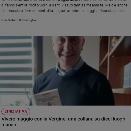
Chiesa
ci fanno sentire molto vicini a santi vissuti tantissimi anni fa. Ma c’è anche
Chiesa
del macabro: femori interi, dita, lingue, vertebre…» Leggi la risposta di don
Stefano Stimamiglio, direttore di Famiglia Cristiana
Don Stefano Stimamiglio
Fede
e
spiritualità
Santi
Devozione
e
fede
Parola
del
giorno
Santo
del
giorno
L'INIZIATIVA
Società
Vivere maggio con la Vergine, una collana su dieci luoghi
e
mariani
valori