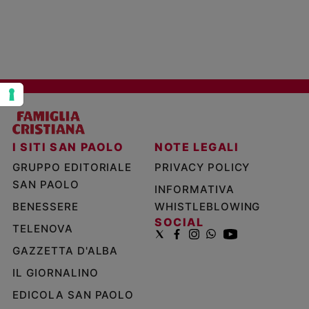
emerito di Genova, già presidente della Conferenza episcopale italiana
Policy
(Cei).
Chi
siamo
Contatti
Pubblicità
I SITI SAN PAOLO
NOTE LEGALI
GRUPPO EDITORIALE
PRIVACY POLICY
Registrati
SAN PAOLO
INFORMATIVA
BENESSERE
WHISTLEBLOWING
Redazione
SOCIAL
TELENOVA
GAZZETTA D'ALBA
Social
IL GIORNALINO
EDICOLA SAN PAOLO