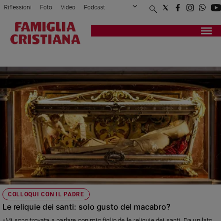
Riflessioni
Foto
Video
Podcast
Privacy Policy
Chi siamo
Contatti
Pubblicità
Attualità
Registrati
Redazione
Italia
DEVOZIONE POPOLARE
Cronaca
Politica
Mondo
Economia
Legalità
e
giustizia
Sport
Interviste
Papa
COLLOQUI CON IL PADRE
Papa
Le reliquie dei santi: solo gusto del macabro?
«Mi sono trovata a parlare con mio figlio delle reliquie dei santi. Da un lato