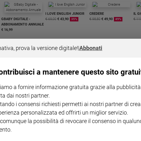
I LOVE ENGLISH JUNIOR
CREDERE
IL G
GBABY DIGITALE -
€ 69,00
€ 43,90
€ 98,80
€ 49,90
€ 11
35%
49%
ABBONAMENTO ANNUALE
€ 16,99
nativa, prova la versione digitale!
|
Abbonati
ontribuisci a mantenere questo sito gratui
COLLANA ARSENIO LUPIN
QUID+ ALLENIAMO
VOL. 1 - 2
MAGNIFICA HUMANITAS -
L'INTELLIGENZA
PRE
iamo a fornire informazione gratuita grazie alla pubblicità
€ 18,50
ENCICLICA PAPALE
€ 27,50
SANT
€ 2,90
A 10
ta dai nostri partner.
€ 24
tando i consensi richiesti permetti ai nostri partner di crea
perienza personalizzata ed offrirti un miglior servizio.
 comunque la possibilità di revocare il consenso in qualu
nto.