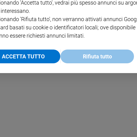
ionando 'Accetta tutto', vedrai più spesso annunci su arg
i interessano.
NOTE LEGALI
ionando 'Rifiuta tutto', non verranno attivati annunci Goog
PAOLO
PRIVACY POLICY
ard basati su cookie o identificatori locali; ove disponibile
nno essere richiesti annunci limitati.
INFORMATIVA WHISTLEBL
SOCIAL
ACCETTA TUTTO
Rifiuta tutto