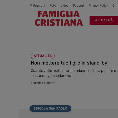
Riflessioni
Foto
Video
Podcast
Privacy Policy
Chi
Attualità
ATTUALITÀ
Italia
Cronaca
Politica
EDUCAZIONE DIGITALE
Mondo
Economia
ATTUALITÀ
Non mettere tuo figlio in stand-by
Legalità
e
Quante volte mettiamo i bambini in attesa per finire 
giustizia
in stand-by, i bambini no.
Sport
Federico Polvara
Interviste
Papa
Papa
EDICOLA SAN PAOLO