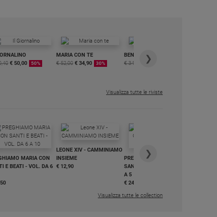
IORNALINO
MARIA CON TE
BENESSERE
6 RIVISTE
❯
0,40
€ 50,00
€ 52,00
€ 34,90
€ 34,80
€ 29,90
DIGITALE
50%
30%
15%
MENSILE
€ 6,99
Visualizza tutte le riviste
IN DIALO
LEONE XIV - CAMMINIAMO
€ 34,90
❯
GHIAMO MARIA CON
INSIEME
PREGHIAMO MARIA CON
I E BEATI - VOL. DA 6
€ 12,90
SANTI E BEATI - VOL. DA 1
A 5
,50
€ 24,50
Visualizza tutte le collection