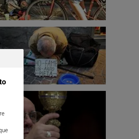
to
re
nque