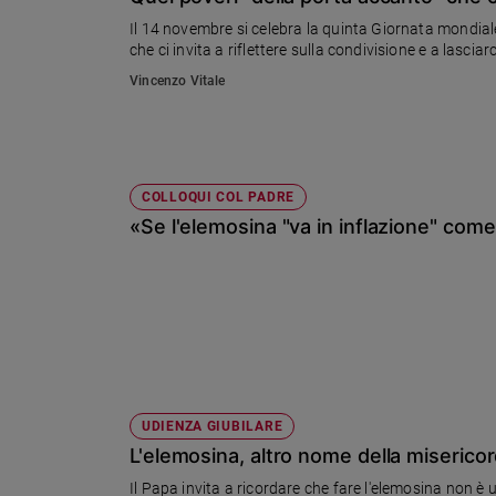
Chiesa
Il 14 novembre si celebra la quinta Giornata mondi
Chiesa
che ci invita a riflettere sulla condivisione e a lascia
Vincenzo Vitale
Fede
e
spiritualità
Santi
Devozione
COLLOQUI COL PADRE
e
«Se l'elemosina "va in inflazione" come 
fede
Parola
del
giorno
Santo
del
giorno
UDIENZA GIUBILARE
Società
L'elemosina, altro nome della misericor
e
valori
Il Papa invita a ricordare che fare l'elemosina non è 