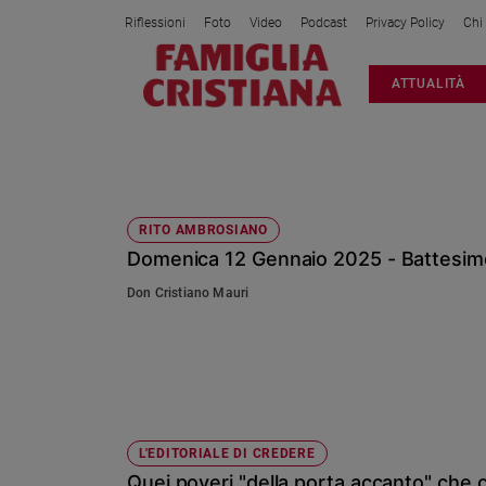
Riflessioni
Foto
Video
Podcast
Privacy Policy
Chi
Attualità
ATTUALITÀ
Italia
Cronaca
Politica
ELEMOSINA
Mondo
Economia
RITO AMBROSIANO
Domenica 12 Gennaio 2025 - Battesimo
Legalità
e
Don Cristiano Mauri
giustizia
Sport
Interviste
Papa
Papa
L'EDITORIALE DI CREDERE
Quei poveri "della porta accanto" che c