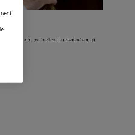
omenti
le
alcosa agli altri, ma "mettersi in relazione" con gli