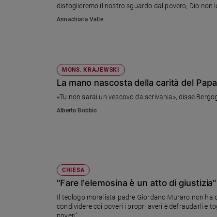
distoglieremo il nostro sguardo dal povero, Dio non l
Ambiente
e
Annachiara Valle
Creato
Volontariato
Diritti
Aziende
MONS. KRAJEWSKI
di
La mano nascosta della carità del Papa
valore
Caso
della
Alberto Bobbio
settimana
Migranti
Diversità
e
inclusione
CHIESA
Costume
"Fare l'elemosina è un atto di giustizia"
Il teologo moralista padre Giordano Muraro non ha d
Cultura
e
condividere coi poveri i propri averi è defraudarli e t
spettacoli
poveri".