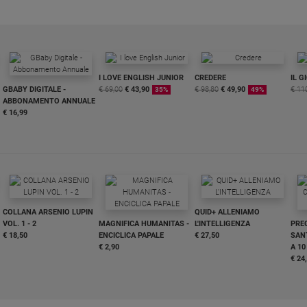
I LOVE ENGLISH JUNIOR
CREDERE
IL G
GBABY DIGITALE -
€ 69,00
€ 43,90
€ 98,80
€ 49,90
€ 11
35%
49%
ABBONAMENTO ANNUALE
€ 16,99
COLLANA ARSENIO LUPIN
QUID+ ALLENIAMO
VOL. 1 - 2
MAGNIFICA HUMANITAS -
L'INTELLIGENZA
PRE
€ 18,50
ENCICLICA PAPALE
€ 27,50
SANT
€ 2,90
A 10
€ 24