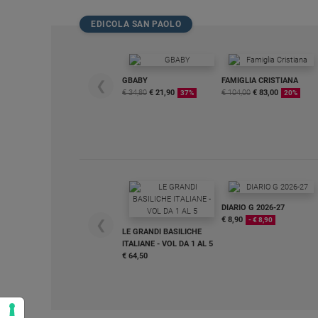
Policy
EDICOLA SAN PAOLO
Chi
GBABY
FAMIGLIA CRISTIANA
siamo
❮
€ 34,80
€ 21,90
€ 104,00
€ 83,00
37%
20%
Contatti
Pubblicità
Registrati
DIARIO G 2026-27
€ 8,90
- € 8,90
❮
Redazione
LE GRANDI BASILICHE
ITALIANE - VOL DA 1 AL 5
€ 64,50
Social