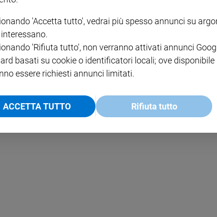
ionando 'Accetta tutto', vedrai più spesso annunci su arg
i interessano.
ionando 'Rifiuta tutto', non verranno attivati annunci Goog
ori
ard basati su cookie o identificatori locali; ove disponibile
ragiona intorno al senso autentico della carità, che non significa "dare" qu
nno essere richiesti annunci limitati.
e di sfruttamento.
ACCETTA TUTTO
Rifiuta tutto