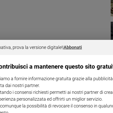
mendicanti Rom che intimidiscono le persone davanti all'ingresso.
 i poveri attira gli speculatori. E allora l'elemosina è da fare o no?
nativa, prova la versione digitale!
|
Abbonati
ontribuisci a mantenere questo sito gratui
iamo a fornire informazione gratuita grazie alla pubblicità
ta dai nostri partner.
farsi Dio»
tando i consensi richiesti permetti ai nostri partner di crea
di Santa Sabina, Francesco mette in guardia dalla presunzione di
perienza personalizzata ed offrirti un miglior servizio.
a ricordarci che noi siamo creature, che non siamo Dio». E ha
a e della preghiera
 comunque la possibilità di revocare il consenso in qualu
nto.