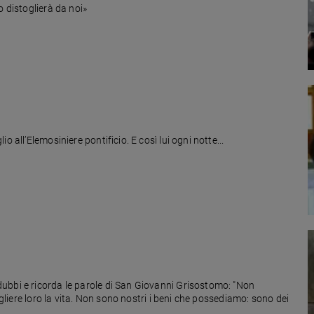
o distoglierà da noi»
«Tu non sarai un vescovo da scrivania», disse Bergoglio all’Elemosiniere pontificio. E così lui ogni notte...
ubbi e ricorda le parole di San Giovanni Grisostomo: "Non
ogliere loro la vita. Non sono nostri i beni che possediamo: sono dei