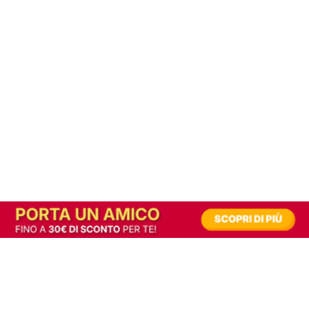
In alternativa, prova la versione digitale!
|
Abbonati
Contribuisci a mantenere questo sito gratuito
Riusciamo a fornire informazione gratuita grazie alla pubblicità erogata dai nostri
partner.
Accettando i consensi richiesti permetti ai nostri partner di creare un'esperienza